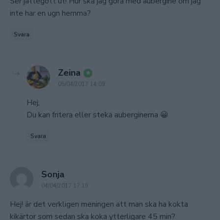
Ser jättegott ut! Hur ska jag göra med aubergine om jag
inte har en ugn hemma?
Svara
says:
Zeina
05/04/2017 14:09
Hej,
Du kan fritera eller steka auberginerna 😀
Svara
says:
Sonja
04/04/2017 17:19
Hej! är det verkligen meningen att man ska ha kokta
kikärtor som sedan ska koka ytterligare 45 min?