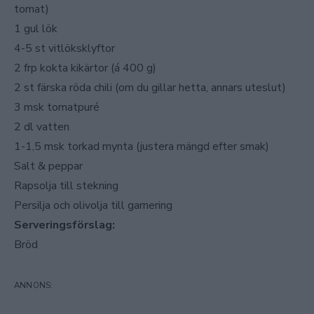
tomat)
1 gul lök
4-5 st vitlöksklyftor
2 frp kokta kikärtor (á 400 g)
2 st färska röda chili (om du gillar hetta, annars uteslut)
3 msk tomatpuré
2 dl vatten
1-1,5 msk torkad mynta (justera mängd efter smak)
Salt & peppar
Rapsolja till stekning
Persilja och olivolja till garnering
Serveringsförslag:
Bröd