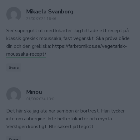
says:
Mikaela Svanborg
27/02/2024 16:46
Ser supergott ut med kikärter. Jag hittade ett recept på
klassik grekisk moussaka, fast veganskt. Ska pröva både
din och den grekiska:
https://farbrornikos.se/vegetarisk-
moussaka-recept/
Svara
says:
Minou
01/09/2024 13:01
Det här ska jag äta när sambon är bortrest. Han tycker
inte om aubergine. Inte heller kikärter och mynta.
Verkligen konstigt. Blir säkert jättegott.
Svara