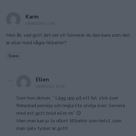
says:
Karin
19/08/2020 11:43
Men åh, vad gott det ser ut! Serverar du den bara som den
är eller med några tillbehör?
Svara
says:
Ellen
04/05/2021 14:07
Som hon skriver, ” Lägg upp på ett fat, strö över
finhackad persilja och ringla lite olvilja över. Servera
med ett gott bröd eller ris” 😉
Men man kan ju ta vilket tillbehör som helst, som
man själv tycker är gott!