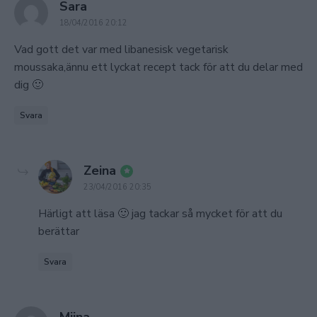
says:
Sara
18/04/2016 20:12
Vad gott det var med libanesisk vegetarisk
moussaka,ännu ett lyckat recept tack för att du delar med
dig 🙂
Svara
says:
Zeina
23/04/2016 20:35
Härligt att läsa 🙂 jag tackar så mycket för att du
berättar
Svara
says:
Miina