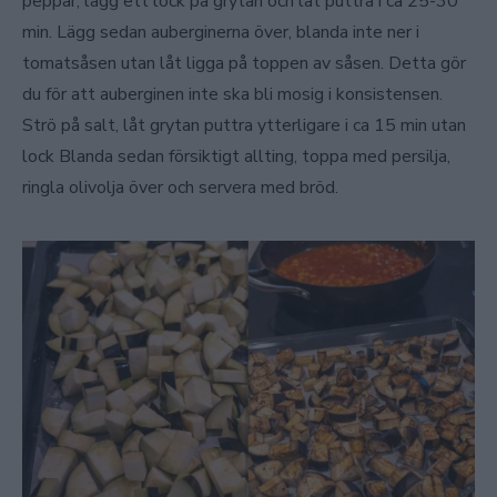
peppar, lägg ett lock på grytan och låt puttra i ca 25-30
min. Lägg sedan auberginerna över, blanda inte ner i
tomatsåsen utan låt ligga på toppen av såsen. Detta gör
du för att auberginen inte ska bli mosig i konsistensen.
Strö på salt, låt grytan puttra ytterligare i ca 15 min utan
lock Blanda sedan försiktigt allting, toppa med persilja,
ringla olivolja över och servera med bröd.