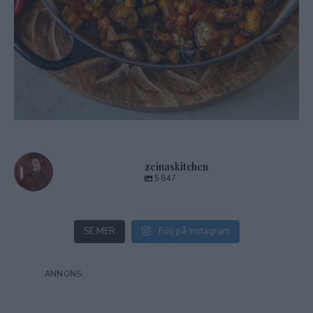
zeinaskitchen
5 847
SE MER
Följ på Instagram