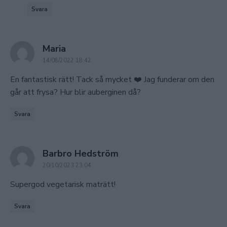
Svara
says:
Maria
14/08/2022 18:42
En fantastisk rätt! Tack så mycket ❤️ Jag funderar om den
går att frysa? Hur blir auberginen då?
Svara
says:
Barbro Hedström
20/10/2023 23:04
Supergod vegetarisk maträtt!
Svara