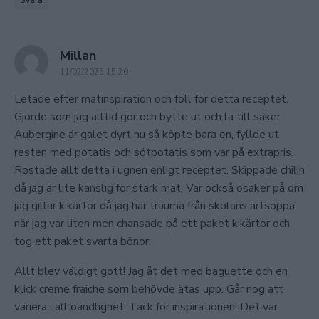
says:
Millan
11/02/2026 15:20
Letade efter matinspiration och föll för detta receptet.
Gjorde som jag alltid gör och bytte ut och la till saker.
Aubergine är galet dyrt nu så köpte bara en, fyllde ut
resten med potatis och sötpotatis som var på extrapris.
Rostade allt detta i ugnen enligt receptet. Skippade chilin
då jag är lite känslig för stark mat. Var också osäker på om
jag gillar kikärtor då jag har trauma från skolans ärtsoppa
när jag var liten men chansade på ett paket kikärtor och
tog ett paket svarta bönor.
Allt blev väldigt gott! Jag åt det med baguette och en
klick creme fraiche som behövde ätas upp. Går nog att
variera i all oändlighet. Tack för inspirationen! Det var