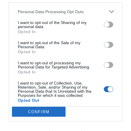
third parties.
Personal Data Processing Opt Outs
Dela detta:
I want to opt-out of the Sharing of my
personal data.
E-post
Skriv ut
Opted In
I want to opt-out of the Sale of my
Personal Data.
Relaterade
Opted In
I want to opt-out of processing my
Personal Data for Targeted Advertising.
Opted In
I want to opt-out of Collection, Use,
Retention, Sale, and/or Sharing of my
Melanzane alla
Red red- Ghanesisk
Personal Data that Is Unrelated with the
parmigiana- Italiensk
böngryta
Purposes for which it was collected.
auberginegratäng
I ”Afrika”
Opted Out
I ”Gratäng”
CONFIRM