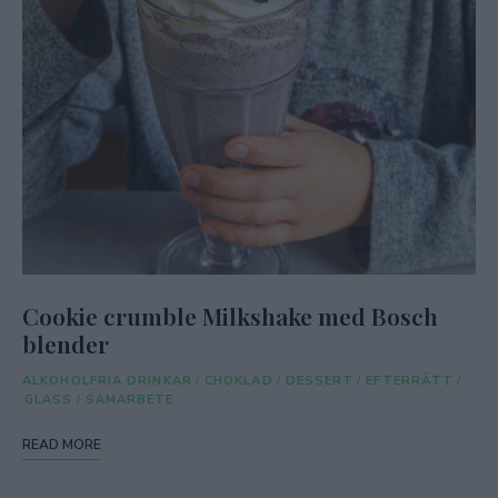
Cookie crumble Milkshake med Bosch
blender
ALKOHOLFRIA DRINKAR
/
CHOKLAD
/
DESSERT
/
EFTERRÄTT
/
GLASS
/
SAMARBETE
READ MORE