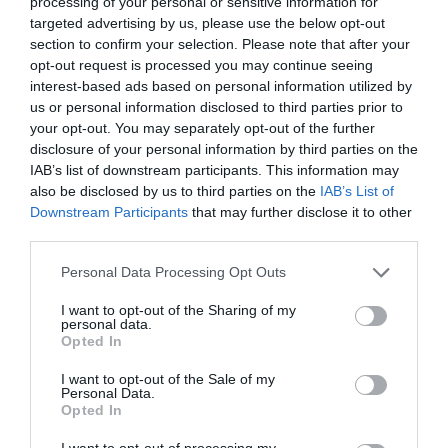
processing of your personal or sensitive information for
targeted advertising by us, please use the below opt-out
section to confirm your selection. Please note that after your
opt-out request is processed you may continue seeing
interest-based ads based on personal information utilized by
us or personal information disclosed to third parties prior to
your opt-out. You may separately opt-out of the further
disclosure of your personal information by third parties on the
IAB’s list of downstream participants. This information may
also be disclosed by us to third parties on the
IAB’s List of
Downstream Participants
that may further disclose it to other
third parties.
Buhtle-Fyllda fikabröd
Personal Data Processing Opt Outs
BAKVERK
/
BALKAN
/
BRÖD
/
BULLAR
/
CHOKLAD
/
EFTERRÄTT
/
I want to opt-out of the Sharing of my
POLEN
/
UNGERN
personal data.
Opted In
READ MORE
I want to opt-out of the Sale of my
Personal Data.
Opted In
I want to opt-out of processing my