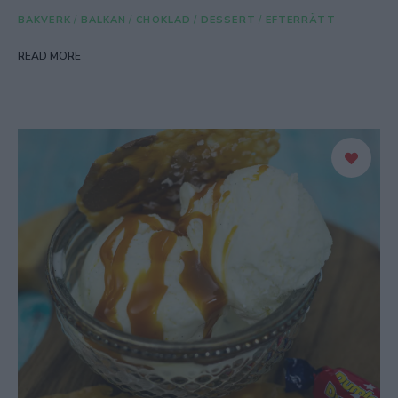
BAKVERK
/
BALKAN
/
CHOKLAD
/
DESSERT
/
EFTERRÄTT
READ MORE