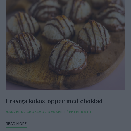
Frasiga kokostoppar med choklad
BAKVERK
/
CHOKLAD
/
DESSERT
/
EFTERRÄTT
READ MORE