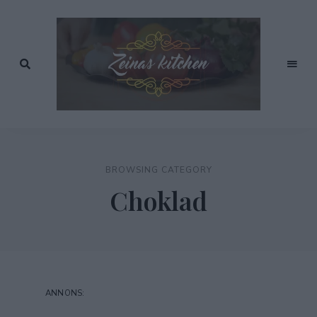
Recept
av
Zeinas
Zeina
Mourtada
Kitchen
BROWSING CATEGORY
Choklad