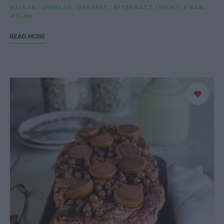
BALKAN
/
CHOKLAD
/
DESSERT
/
EFTERRÄTT
/
FRUKT & BÄR
/
POLEN
READ MORE