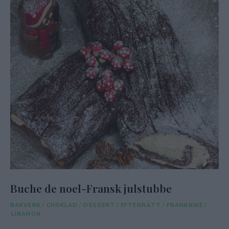
Buche de noel-Fransk julstubbe
BAKVERK
/
CHOKLAD
/
DESSERT
/
EFTERRÄTT
/
FRANKRIKE
/
LIBANON