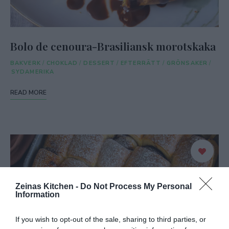
Bolo de cenoura-Brasiliansk morotskaka
BAKVERK
/
CHOKLAD
/
DESSERT
/
EFTERRÄTT
/
GRÖNSAKER
/
SYDAMERIKA
READ MORE
Zeinas Kitchen -
Do Not Process My Personal
Information
If you wish to opt-out of the sale, sharing to third parties, or