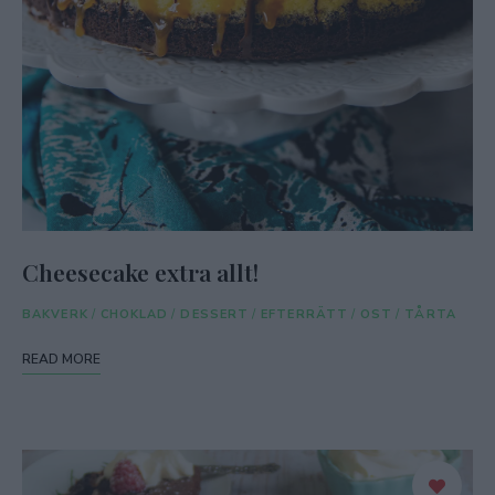
Cheesecake extra allt!
BAKVERK
/
CHOKLAD
/
DESSERT
/
EFTERRÄTT
/
OST
/
TÅRTA
READ MORE