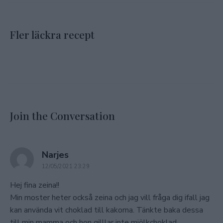
Fler läckra recept
Join the Conversation
says:
Narjes
12/05/2021 23:29
Hej fina zeina!!
Min moster heter också zeina och jag vill fråga dig ifall jag
kan använda vit choklad till kakorna. Tänkte baka dessa
till min mamma och hon gilllar inte mjölkchoklad.