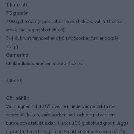
1 krm salt
75 g smör
200 g choklad (mjölk- eller mörk choklad, välj fritt efter
smak. Jag tog mjölkchoklad)
3/4 dl brunt farinsocker strö (strösocker funkar också)
2 ägg
Garnering:
Chokladknappar eller hackad choklad
Gör såhär:
Värm ugnen till 175°, över och undervärme. Sikta ner
vetemjöl, kakao, vaniljsocker, salt och bakpulver i en
bunke och ställ åt sidan. Hacka 100 g choklad grovt, lägg i
en kastrull med 75 g smör. Smält under omrörning på låg