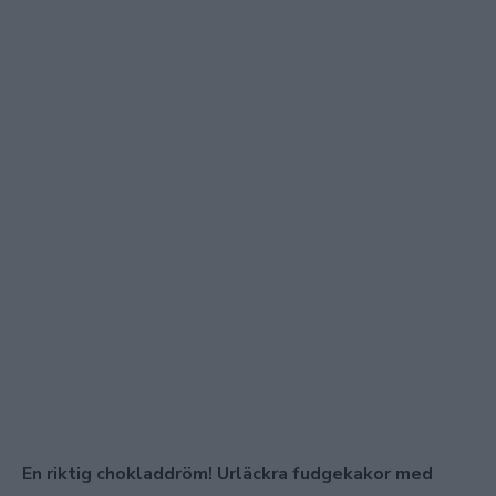
En riktig chokladdröm! Urläckra fudgekakor med