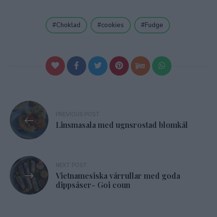
Choklad
cookies
Fudge
Inläggsnavigering
PREVIOUS POST
Linsmasala med ugnsrostad blomkål
NEXT POST
Vietnamesiska vårrullar med goda
dippsåser- Goi coun