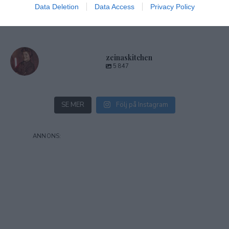
Data Deletion
Data Access
Privacy Policy
zeinaskitchen
5 847
SE MER
Följ på Instagram