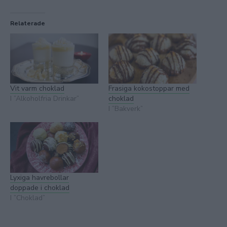
Relaterade
Vit varm choklad
Frasiga kokostoppar med
I ”Alkoholfria Drinkar”
choklad
I ”Bakverk”
Lyxiga havrebollar
doppade i choklad
I ”Choklad”