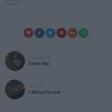
I ”Buffé”
Inläggsnavigering
PREVIOUS POST
Ranch dipp
NEXT POST
Lättlagad tacopaj