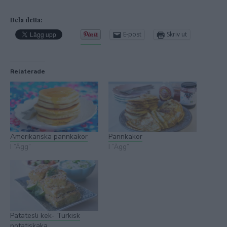
Dela detta:
E-post
Skriv ut
Relaterade
Amerikanska pannkakor
Pannkakor
I ”Ägg”
I ”Ägg”
Patatesli kek- Turkisk
potatiskaka