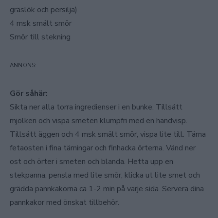
gräslök och persilja)
4 msk smält smör
Smör till stekning
Gör såhär:
Sikta ner alla torra ingredienser i en bunke. Tillsätt
mjölken och vispa smeten klumpfri med en handvisp.
Tillsätt äggen och 4 msk smält smör, vispa lite till. Tärna
fetaosten i fina tärningar och finhacka örterna. Vänd ner
ost och örter i smeten och blanda. Hetta upp en
stekpanna, pensla med lite smör, klicka ut lite smet och
grädda pannkakorna ca 1-2 min på varje sida. Servera dina
pannkakor med önskat tillbehör.