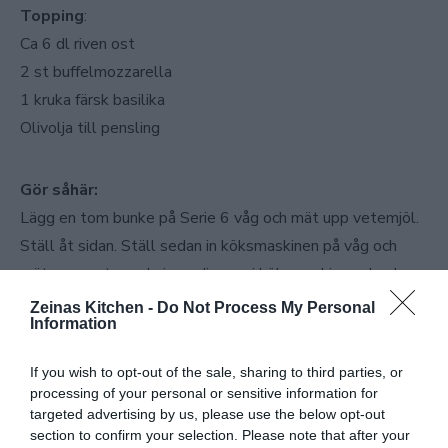
Topping
:
Ca 6 dl riven ost
2 st buffelmozzarella
1 kruka färsk basilika
Olivolja till pensling
Gör såhär:
Lägg en tom bunke på Serie 6 våg och mät upp vetemjöl.
Ställ åt sidan. Ställ sedan in köksmaskinen på våg och
mät upp resterande ingredienser i köksmaskinens bunke.
Häll i ljummet vatten, smula i jäst, tillsätt olivolja och
Zeinas Kitchen -
Do Not Process My Personal
Information
salt. Lös upp jästen och vänd sedan i mjölet. Ställ in
sensorn på vetedeg och låt den arbeta degen till
If you wish to opt-out of the sale, sharing to third parties, or
perfektion. När maskinen är klar låter du degen vila i
processing of your personal or sensitive information for
bunken tills köksmaskinen visar en grön bock. Täck bunken
targeted advertising by us, please use the below opt-out
section to confirm your selection. Please note that after your
med plats och låt degen jäsa i rumstemperatur 1 timme.