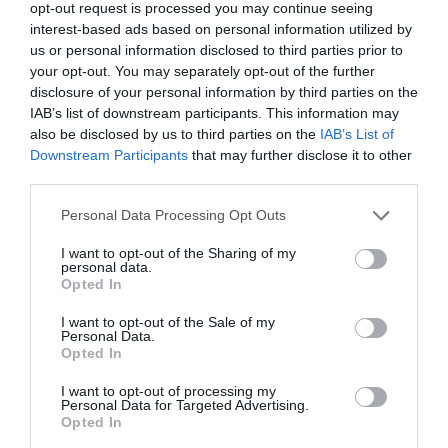
opt-out request is processed you may continue seeing
interest-based ads based on personal information utilized by
us or personal information disclosed to third parties prior to
Under tiden blandar du ihop alla ingredienser till
your opt-out. You may separately opt-out of the further
tomatsåsen. Häll ut degen på mjölat bakbord och dela
disclosure of your personal information by third parties on the
den i 4 delar. Forma varje del till en boll och lägg på en
IAB’s list of downstream participants. This information may
also be disclosed by us to third parties on the
IAB’s List of
plåt med vetemjöl. Täck plåten med plast och en
Downstream Participants
that may further disclose it to other
kökshandduk. Låt jäsa i 1 timme i rumstemperatur eller i
third parties.
kylen över natten. Du kan även frysa in degen och låta den
Personal Data Processing Opt Outs
tinas upp i rumstemperatur. Om degen har kalljäst i kylen
tar du fram den minst 1 timme innan du börjar forma dina
I want to opt-out of the Sharing of my
personal data.
pizzor.
Opted In
I want to opt-out of the Sale of my
Personal Data.
Värm ugnen till högsta värme, ca 230°, ha undervärme på.
Opted In
Arbeta ut en rund pizza som har en hög kant med
I want to opt-out of processing my
händerna. Lägg pizzan på en plåt med bakplåtspapper.
Personal Data for Targeted Advertising.
Opted In
Toppa pizzan med tomatsås och riven ost. Grädda mitt i