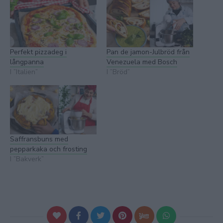
Perfekt pizzadeg i
Pan de jamon-Julbröd från
långpanna
Venezuela med Bosch
I ”Italien”
I ”Bröd”
Saffransbuns med
pepparkaka och frosting
I ”Bakverk”