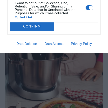
ugnen tills pizzan får en fin färg på undersidan, lyft
I want to opt-out of Collection, Use,
Retention, Sale, and/or Sharing of my
försiktigt med en stekspade och se om den är
Personal Data that Is Unrelated with the
Purposes for which it was collected.
genomgräddad på undersidan. Tillagningstiden kan variera
Opted Out
beroende på din ugn. Så fort du har tagit ut pizzan penslar
CONFIRM
du kanterna med olivolja, toppar med buffelmozzarella
som du bryter med händerna och avsluta med basilika.
Hugg i och njut!
Data Deletion
Data Access
Privacy Policy