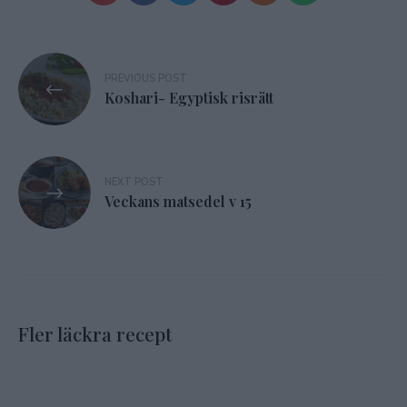
Inläggsnavigering
PREVIOUS POST
Koshari- Egyptisk risrätt
NEXT POST
Veckans matsedel v 15
Fler läckra recept