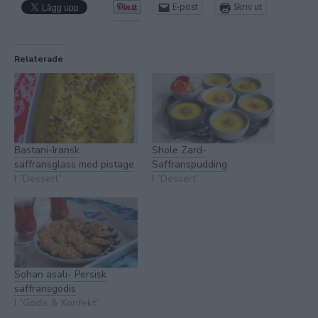
E-post
Skriv ut
Relaterade
Bastani-Iransk
Shole Zard-
saffransglass med pistage
Saffranspudding
I ”Dessert”
I ”Dessert”
Sohan asali- Persisk
saffransgodis
I ”Godis & Konfekt”