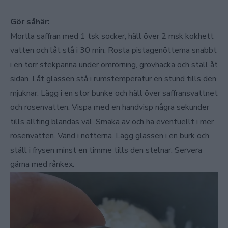
Gör såhär:
Mortla saffran med 1 tsk socker, häll över 2 msk kokhett
vatten och låt stå i 30 min. Rosta pistagenötterna snabbt
i en torr stekpanna under omrörning, grovhacka och ställ åt
sidan. Låt glassen stå i rumstemperatur en stund tills den
mjuknar. Lägg i en stor bunke och häll över saffransvattnet
och rosenvatten. Vispa med en handvisp några sekunder
tills allting blandas väl. Smaka av och ha eventuellt i mer
rosenvatten. Vänd i nötterna. Lägg glassen i en burk och
ställ i frysen minst en timme tills den stelnar. Servera
gärna med rånkex.