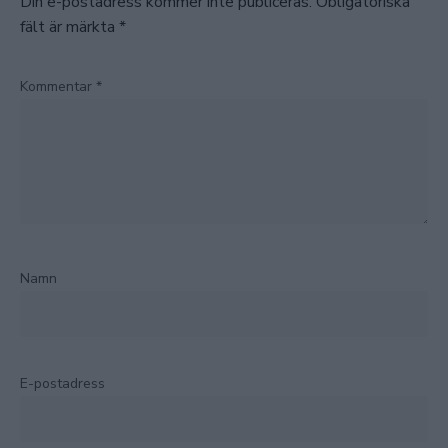
Din e-postadress kommer inte publiceras.
Obligatoriska
fält är märkta
*
Kommentar
*
Namn
E-postadress