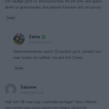
Ser väldigt gott ut. Bra konsistens för att inte vara glass
direkt ur glassmaskin. Bra jobbat! Kommer lätt att prova.
Svara
says:
Zeina
03/01/2016 21:25
Rekommenderas varmt 🙂 mycket gott, särskilt om
man tycker om saffran. Ha det fint /Zeina
Svara
says:
Salome
02/08/2016 21:49
Hej! Vart får man tag i osaltade pistager? Bor i Malmö
men hitter bara salta vilket inte funkar så bra till