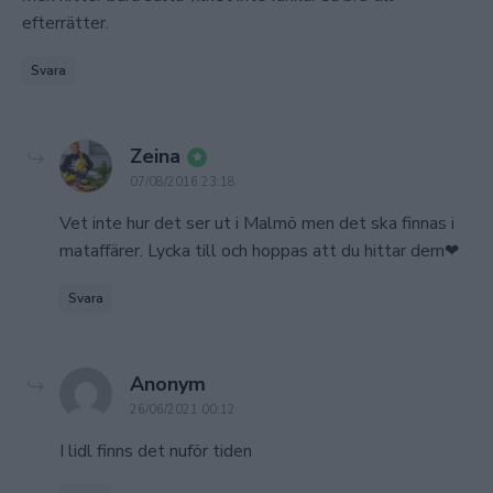
efterrätter.
Svara
says:
Zeina
07/08/2016 23:18
Vet inte hur det ser ut i Malmö men det ska finnas i
mataffärer. Lycka till och hoppas att du hittar dem❤
Svara
says:
Anonym
26/06/2021 00:12
I lidl finns det nuför tiden