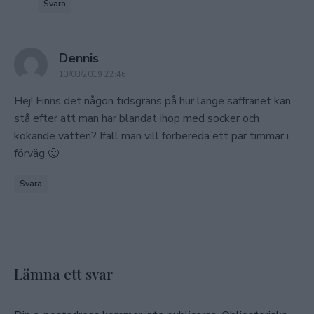
Svara
says:
Dennis
13/03/2019 22:46
Hej! Finns det någon tidsgräns på hur länge saffranet kan
stå efter att man har blandat ihop med socker och
kokande vatten? Ifall man vill förbereda ett par timmar i
förväg 🙂
Svara
Lämna ett svar