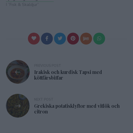
I ”Fisk & Skaldjur”
Inläggsnavigering
PREVIOUS POST
Irakisk och kurdisk Tapsi med
köttfärsbiffar
NEXT POST
Grekiska potatisklyftor med vitlök och
citron