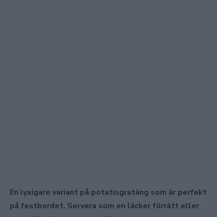
En lyxigare variant på potatisgratäng som är perfekt
på festbordet. Servera som en läcker förrätt eller