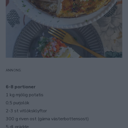
6-8 portioner
1 kg mjölig potatis
0,5 purjolök
2-3 st vitlöksklyftor
300 g riven ost (gärna västerbottensost)
5 dl grädde