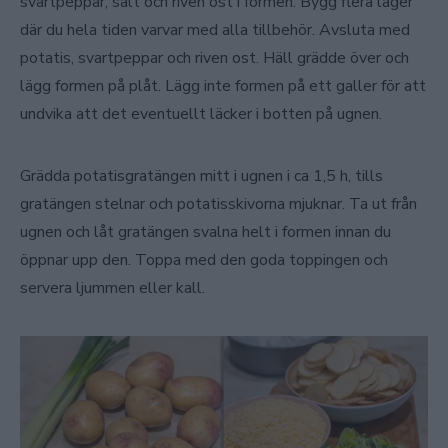
svartpeppar, salt och riven ost i formen. Bygg flera lager
där du hela tiden varvar med alla tillbehör. Avsluta med
potatis, svartpeppar och riven ost. Häll grädde över och
lägg formen på plåt. Lägg inte formen på ett galler för att
undvika att det eventuellt läcker i botten på ugnen.
Grädda potatisgratängen mitt i ugnen i ca 1,5 h, tills
gratängen stelnar och potatisskivorna mjuknar. Ta ut från
ugnen och låt gratängen svalna helt i formen innan du
öppnar upp den. Toppa med den goda toppingen och
servera ljummen eller kall.