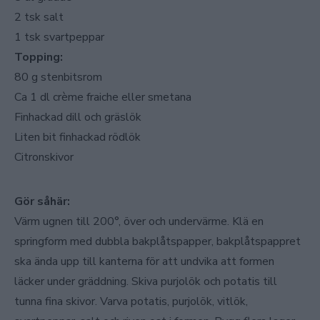
2 tsk salt
1 tsk svartpeppar
Topping:
80 g stenbitsrom
Ca 1 dl crème fraiche eller smetana
Finhackad dill och gräslök
Liten bit finhackad rödlök
Citronskivor
Gör såhär:
Värm ugnen till 200°, över och undervärme. Klä en
springform med dubbla bakplåtspapper, bakplåtspappret
ska ända upp till kanterna för att undvika att formen
läcker under gräddning. Skiva purjolök och potatis till
tunna fina skivor. Varva potatis, purjolök, vitlök,