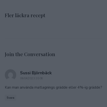
Fler läckra recept
Join the Conversation
says:
Sussi Björnbäck
06/04/2023 20:08
Kan man använda matlagnings grädde eller 4%-ig grädde?
Svara