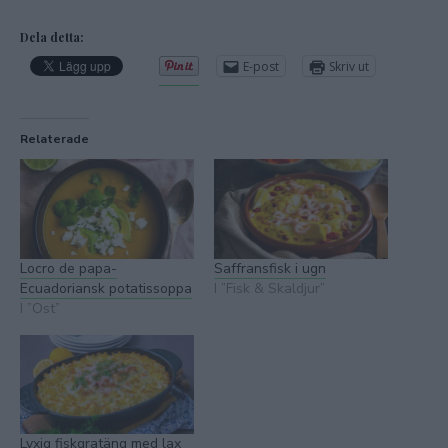
Dela detta:
E-post
Skriv ut
Relaterade
Locro de papa-
Saffransfisk i ugn
Ecuadoriansk potatissoppa
I ”Fisk & Skaldjur”
I ”Ost”
Lyxig fiskgratäng med lax