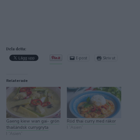
Dela detta:
E-post
Skriv ut
Relaterade
Gaeng kiew wan gai- grön
Röd thai curry med räkor
thailändsk currygryta
I ”Asien”
I ”Asien”