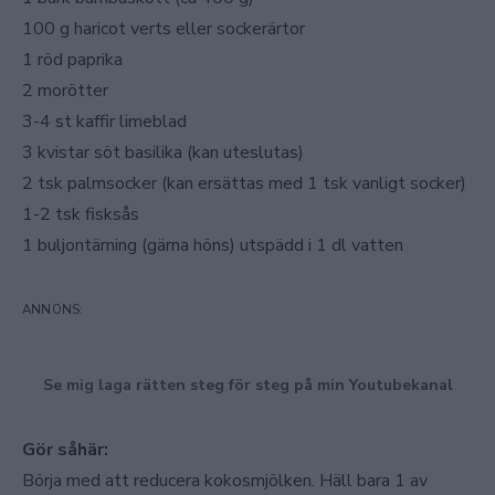
100 g haricot verts eller sockerärtor
1 röd paprika
2 morötter
3-4 st kaffir limeblad
3 kvistar söt basilika (kan uteslutas)
2 tsk palmsocker (kan ersättas med 1 tsk vanligt socker)
1-2 tsk fisksås
1 buljontärning (gärna höns) utspädd i 1 dl vatten
Se mig laga rätten steg för steg på min Youtubekanal
Gör såhär:
Börja med att reducera kokosmjölken. Häll bara 1 av