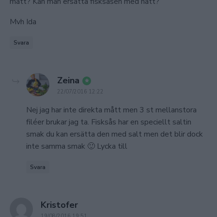
mått? Kan man ersätta fisksåsen med nått?
Mvh Ida
Svara
says:
Zeina
22/07/2016 12:22
Nej jag har inte direkta mått men 3 st mellanstora
filéer brukar jag ta. Fisksås har en speciellt saltin
smak du kan ersätta den med salt men det blir dock
inte samma smak 🙂 Lycka till
Svara
says:
Kristofer
19/08/2016 19:51