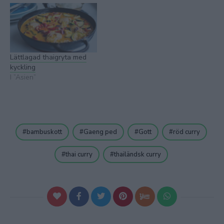
Lättlagad thaigryta med
kyckling
I ”Asien”
bambuskott
Gaeng ped
Gott
röd curry
thai curry
thailändsk curry