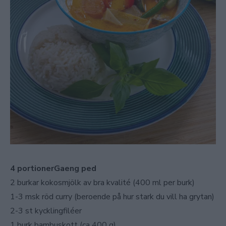
4 portionerGaeng ped
2 burkar kokosmjölk av bra kvalité (400 ml per burk)
1-3 msk röd curry (beroende på hur stark du vill ha grytan)
2-3 st kycklingfiléer
1 burk bambuskott (ca 400 g)