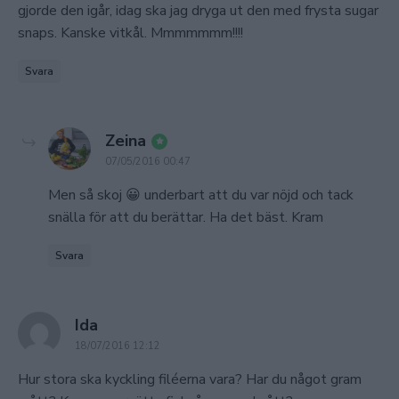
gjorde den igår, idag ska jag dryga ut den med frysta sugar
snaps. Kanske vitkål. Mmmmmmm!!!!
Svara
says:
Zeina
07/05/2016 00:47
Men så skoj 😀 underbart att du var nöjd och tack
snälla för att du berättar. Ha det bäst. Kram
Svara
says:
Ida
18/07/2016 12:12
Hur stora ska kyckling filéerna vara? Har du något gram