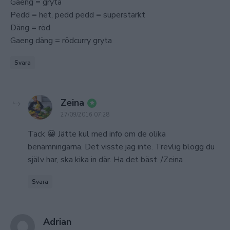
Gaeng = gryta
Pedd = het, pedd pedd = superstarkt
Däng = röd
Gaeng däng = rödcurry gryta
Svara
says:
Zeina
27/09/2016 07:28
Tack 😀 Jätte kul med info om de olika
benämningarna. Det visste jag inte. Trevlig blogg du
själv har, ska kika in där. Ha det bäst. /Zeina
Svara
says:
Adrian