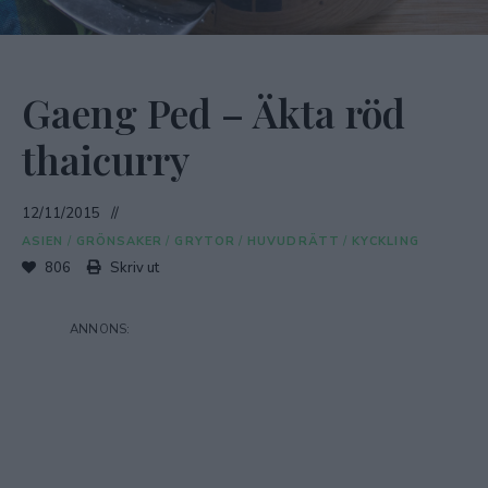
Gaeng Ped – Äkta röd
thaicurry
12/11/2015
ASIEN
/
GRÖNSAKER
/
GRYTOR
/
HUVUDRÄTT
/
KYCKLING
806
Skriv ut