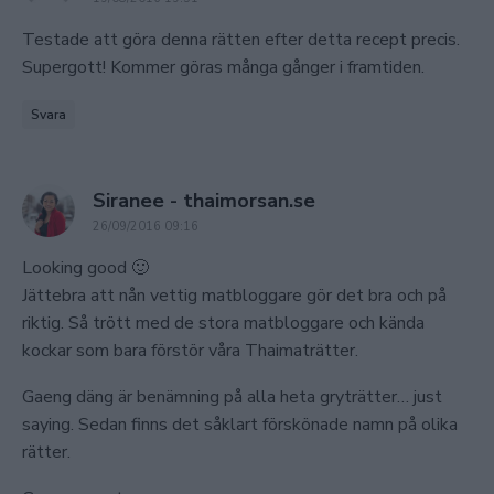
Testade att göra denna rätten efter detta recept precis.
Supergott! Kommer göras många gånger i framtiden.
Svara
says:
Siranee - thaimorsan.se
26/09/2016 09:16
Looking good 🙂
Jättebra att nån vettig matbloggare gör det bra och på
riktig. Så trött med de stora matbloggare och kända
kockar som bara förstör våra Thaimaträtter.
Gaeng däng är benämning på alla heta gryträtter… just
saying. Sedan finns det såklart förskönade namn på olika
rätter.