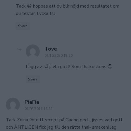
Tack 😀 hoppas att du blir nöjd med resultatet om
du testar. Lycka till
Svara
says:
Tove
03/10/2020 18:50
Lägg av, så jävla gott! Som thaikoskens 🙂
Svara
says:
PiaFia
06/05/2016 13:39
Tack Zeina för ditt recept på Gaeng ped… jisses vad gott,
och ÄNTLIGEN fick jag till den rätta thai- smaken! Jag