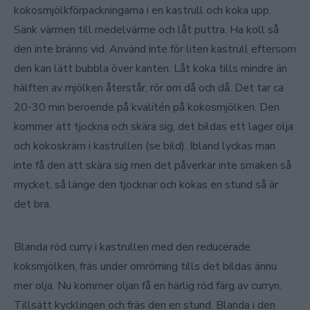
kokosmjölkförpackningarna i en kastrull och koka upp.
Sänk värmen till medelvärme och låt puttra. Ha koll så
den inte bränns vid. Använd inte för liten kastrull eftersom
den kan lätt bubbla över kanten. Låt koka tills mindre än
hälften av mjölken återstår, rör om då och då. Det tar ca
20-30 min beroende på kvalitén på kokosmjölken. Den
kommer att tjockna och skära sig, det bildas ett lager olja
och kokoskräm i kastrullen (se bild). Ibland lyckas man
inte få den att skära sig men det påverkar inte smaken så
mycket, så länge den tjocknar och kokas en stund så är
det bra.
Blanda röd curry i kastrullen med den reducerade
koksmjölken, fräs under omrörning tills det bildas ännu
mer olja. Nu kommer oljan få en härlig röd färg av curryn.
Tillsätt kycklingen och fräs den en stund. Blanda i den