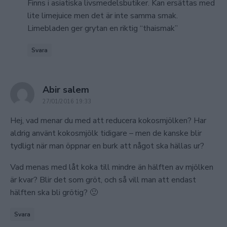
Finns i asiatiska livsmedelsbutiker. Kan ersättas med
lite limejuice men det är inte samma smak.
Limebladen ger grytan en riktig “thaismak”
Svara
says:
Abir salem
27/01/2016 19:33
Hej, vad menar du med att reducera kokosmjölken? Har
aldrig använt kokosmjölk tidigare – men de kanske blir
tydligt när man öppnar en burk att något ska hällas ur?
Vad menas med låt koka till mindre än hälften av mjölken
är kvar? Blir det som gröt, och så vill man att endast
hälften ska bli grötig? 🙂
Svara