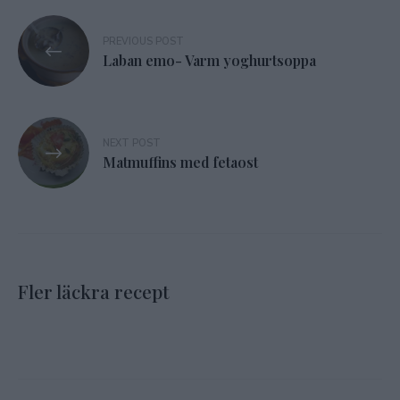
Inläggsnavigering
PREVIOUS POST
Laban emo- Varm yoghurtsoppa
NEXT POST
Matmuffins med fetaost
Fler läckra recept