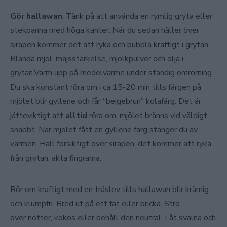
Gör hallawan
. Tänk på att använda en rymlig gryta eller
stekpanna med höga kanter. När du sedan häller över
sirapen kommer det att ryka och bubbla kraftigt i grytan.
Blanda mjöl, majsstärkelse, mjölkpulver och olja i
grytan.Värm upp på medelvärme under ständig omrörning.
Du ska konstant röra om i ca 15-20 min tills färgen på
mjölet blir gyllene och får “beigebrun” kolafärg. Det är
jätteviktigt att
alltid
röra om, mjölet bränns vid väldigt
snabbt. När mjölet fått en gyllene färg stänger du av
värmen. Häll försiktigt över sirapen, det kommer att ryka
från grytan, akta fingrarna.
Rör om kraftigt med en träslev tills hallawan blir krämig
och klumpfri. Bred ut på ett fat eller bricka. Strö
över nötter, kokos eller behåll den neutral. Låt svalna och