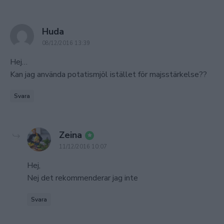
says:
Huda
08/12/2016 13:39
Hej…
Kan jag använda potatismjöl istället för majsstärkelse??
Svara
says:
Zeina
11/12/2016 10:07
Hej,
Nej det rekommenderar jag inte
Svara