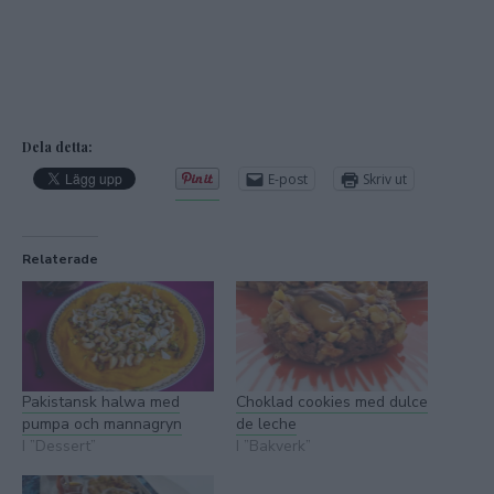
Dela detta:
E-post
Skriv ut
Relaterade
Pakistansk halwa med
Choklad cookies med dulce
pumpa och mannagryn
de leche
I ”Dessert”
I ”Bakverk”