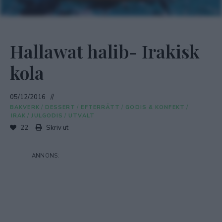
Hallawat halib- Irakisk
kola
05/12/2016
BAKVERK
/
DESSERT
/
EFTERRÄTT
/
GODIS & KONFEKT
/
IRAK
/
JULGODIS
/
UTVALT
22
Skriv ut