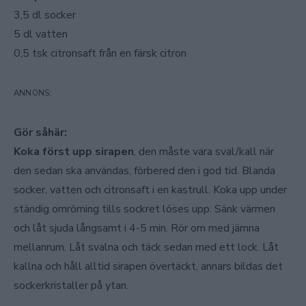
3,5 dl socker
5 dl vatten
0,5 tsk citronsaft från en färsk citron
Gör såhär:
Koka först upp sirapen
, den måste vara sval/kall när
den sedan ska användas, förbered den i god tid. Blanda
socker, vatten och citronsaft i en kastrull. Koka upp under
ständig omrörning tills sockret löses upp. Sänk värmen
och låt sjuda långsamt i 4-5 min. Rör om med jämna
mellanrum. Låt svalna och täck sedan med ett lock. Låt
kallna och håll alltid sirapen övertäckt, annars bildas det
sockerkristaller på ytan.