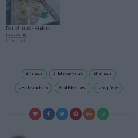
Roz bil haleb- Arabisk
rispudding
I ”Dessert”
Halawa
Halawet haleb
Hallawa
Hallawat halib
Irakisk halawa
Iraqi food