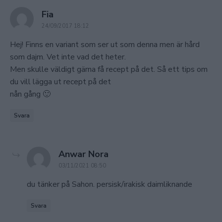
says:
Fia
24/09/2017 18:12
Hej! Finns en variant som ser ut som denna men är hård
som dajm. Vet inte vad det heter.
Men skulle väldigt gärna få recept på det. Så ett tips om
du vill lägga ut recept på det
nån gång 🙂
Svara
says:
Anwar Nora
03/11/2021 08:50
du tänker på Sahon. persisk/irakisk daimliknande
Svara