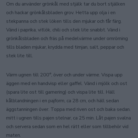
Om du använder grönkål med stjälk tar du bort stjälken
och hackar grönkålsbladen grov. Hetta upp olja i en
stekpanna och stek löken tills den mjukar och får färg.
Vänd i paprika, vitlök, chili och stek lite snabbt. Vänd i
grönkålsbladen och fräs på medelvärme under omrörning
tills bladen mjukar, krydda med timjan, salt, peppar och
stek lite till.
Värm ugnen till 200°, över och under värme. Vispa upp
äggen med en handvisp eller gaffel. Vänd i mjölk och ost
(spara lite ost till garnering) och vispa lite till. Häll
kålblandningen i en pajform, ca 28 cm, och häll sedan
äggstanningen över. Toppa med riven ost och baka sedan.
mitt i ugnen tills pajen stelnar, ca 25 min. Låt pajen svalna
och servera sedan som en hel rätt eller som tillbehör vid
maten.