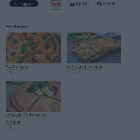
E-post
Skriv ut
Relaterade
Köttfärspaj
Lättlagad tacopaj
I ”Färs”
I ”Färs”
Ichlekli- Turkmenisk
köttpaj
I ”Färs”