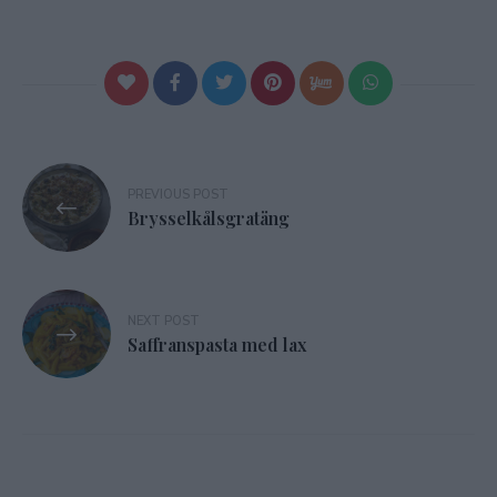
Inläggsnavigering
PREVIOUS POST
Brysselkålsgratäng
NEXT POST
Saffranspasta med lax