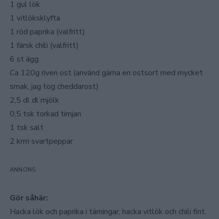
1 gul lök
1 vitlöksklyfta
1 röd paprika (valfritt)
1 färsk chili (valfritt)
6 st ägg
Ca 120g riven ost (använd gärna en ostsort med mycket
smak, jag tog cheddarost)
2,5 dl dl mjölk
0,5 tsk torkad timjan
1 tsk salt
2 krm svartpeppar
Gör såhär:
Hacka lök och paprika i tärningar, hacka vitlök och chili fint.