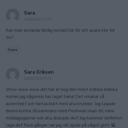
says:
Sara
21/09/2025 17:23
Kan man använda färdig rostad lök för att spara lite tid
tro?
Svara
says:
Sara Eriksen
20/02/2026 07:03
Wow wow wow det här är nog den mest indiska indiska
maten jag någonsin har lagat haha! Det smakar så
autentiskt och fantastiskt med alla kryddor. Jag lagade
denna korma tillsammans med Peshwari naan till mina
middagsgäster och alla älskade det! Jag kommer definitivt
laga det flera gånger när jag vill bjuda på något gott 😀