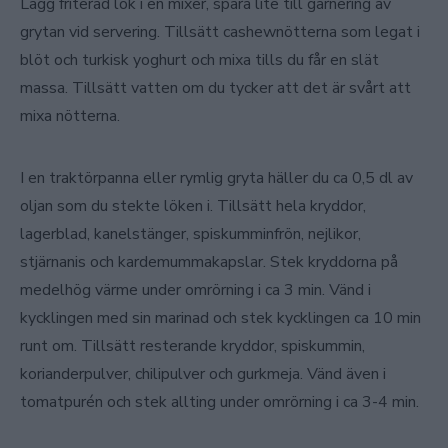
Lägg friterad lök i en mixer, spara lite till garnering av
grytan vid servering. Tillsätt cashewnötterna som legat i
blöt och turkisk yoghurt och mixa tills du får en slät
massa. Tillsätt vatten om du tycker att det är svårt att
mixa nötterna.
I en traktörpanna eller rymlig gryta häller du ca 0,5 dl av
oljan som du stekte löken i. Tillsätt hela kryddor,
lagerblad, kanelstänger, spiskumminfrön, nejlikor,
stjärnanis och kardemummakapslar. Stek kryddorna på
medelhög värme under omrörning i ca 3 min. Vänd i
kycklingen med sin marinad och stek kycklingen ca 10 min
runt om. Tillsätt resterande kryddor, spiskummin,
korianderpulver, chilipulver och gurkmeja. Vänd även i
tomatpurén och stek allting under omrörning i ca 3-4 min.