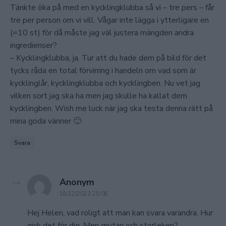
Tänkte öka på med en kycklingklubba så vi – tre pers – får
tre per person om vi vill. Vågar inte lägga i ytterligare en
(=10 st) för då måste jag väl justera mängden andra
ingredienser?
– Kycklingklubba, ja. Tur att du hade dem på bild för det
tycks råda en total förvirring i handeln om vad som är
kycklinglår, kycklingklubba och kycklingben. Nu vet jag
vilken sort jag ska ha men jag skulle ha kallat dem
kycklingben. Wish me luck när jag ska testa denna rätt på
mina goda vänner 🙂
Svara
says:
Anonym
18/12/2023 20:08
Hej Helen, vad roligt att man kan svara varandra. Hur
gick det för dig. Men grytan och storleken?