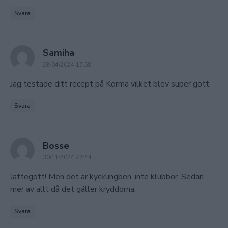
Svara
says:
Samiha
28/04/2024 17:58
Jag testade ditt recept på Korma vilket blev super gott.
Svara
says:
Bosse
30/11/2024 22:44
Jättegott! Men det är kycklingben, inte klubbor. Sedan
mer av allt då det gäller kryddorna.
Svara