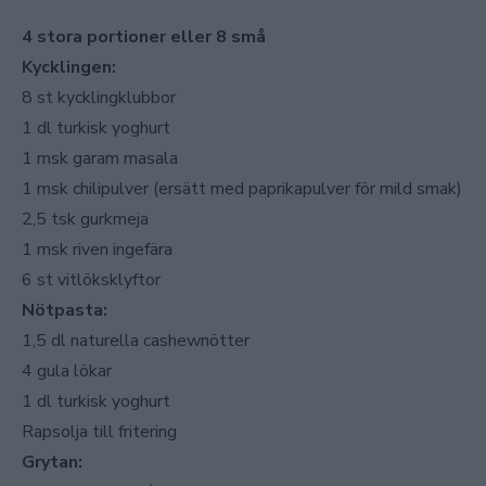
4 stora portioner eller 8 små
Kycklingen:
8 st kycklingklubbor
1 dl turkisk yoghurt
1 msk garam masala
1 msk chilipulver (ersätt med paprikapulver för mild smak)
2,5 tsk gurkmeja
1 msk riven ingefära
6 st vitlöksklyftor
Nötpasta:
1,5 dl naturella cashewnötter
4 gula lökar
1 dl turkisk yoghurt
Rapsolja till fritering
Grytan: