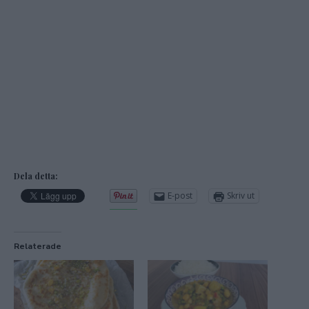
Dela detta:
E-post
Skriv ut
Relaterade