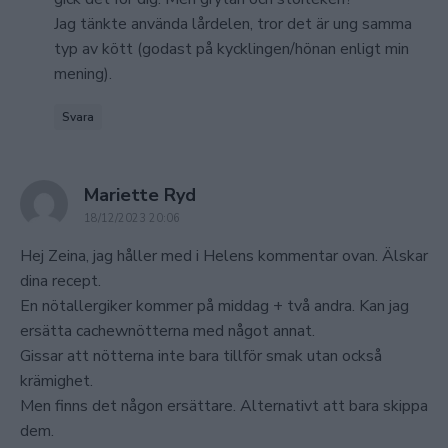
Jag tänkte använda lårdelen, tror det är ung samma
typ av kött (godast på kycklingen/hönan enligt min
mening).
Svara
says:
Mariette Ryd
18/12/2023 20:06
Hej Zeina, jag håller med i Helens kommentar ovan. Älskar
dina recept.
En nötallergiker kommer på middag + två andra. Kan jag
ersätta cachewnötterna med något annat.
Gissar att nötterna inte bara tillför smak utan också
krämighet.
Men finns det någon ersättare. Alternativt att bara skippa
dem.