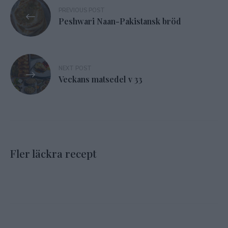
Inläggsnavigering
PREVIOUS POST
Peshwari Naan-Pakistansk bröd
NEXT POST
Veckans matsedel v 33
Fler läckra recept