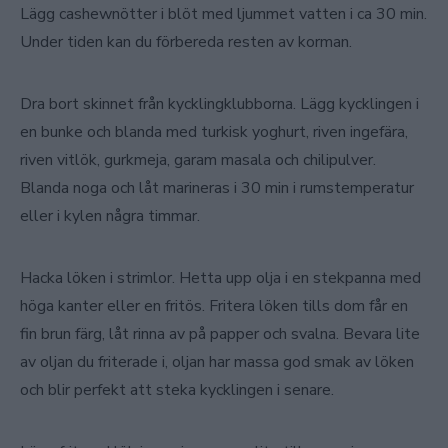
Lägg cashewnötter i blöt med ljummet vatten i ca 30 min.
Under tiden kan du förbereda resten av korman.
Dra bort skinnet från kycklingklubborna. Lägg kycklingen i
en bunke och blanda med turkisk yoghurt, riven ingefära,
riven vitlök, gurkmeja, garam masala och chilipulver.
Blanda noga och låt marineras i 30 min i rumstemperatur
eller i kylen några timmar.
Hacka löken i strimlor. Hetta upp olja i en stekpanna med
höga kanter eller en fritös. Fritera löken tills dom får en
fin brun färg, låt rinna av på papper och svalna. Bevara lite
av oljan du friterade i, oljan har massa god smak av löken
och blir perfekt att steka kycklingen i senare.