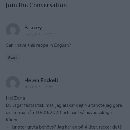
Join the Conversation
says:
Stacey
09/10/2023 17:27
Can I have this recipe in English?
Svara
says:
Helen Enckell
28/11/2023 17:28
Hej Zeina
Du lagar fantastisk mat, jag älskar dej! Nu tänkte jag göra
din korma från 10/08/2023 och har två huvudsakliga
frågor:
– Hur stor gryta behövs? Jag har en på 4 liter, räcker det?