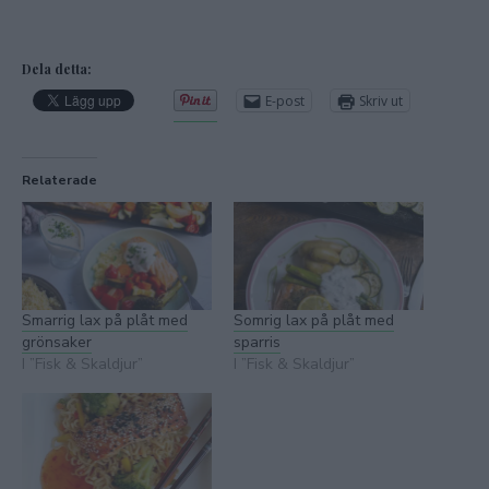
0,5 gurka
1 rödlök
Olivolja
Chiliflakes
Dela detta:
Rödkålssallad:
E-post
Skriv ut
1 klyfta rödkål
0,5 tsk salt
Ca 1 citron (justera syra efter smak)
2 tsk vitvinsvinäger (kan uteslutas)
2 msk olivolja
Relaterade
Servering:
Bröd
Gör såhär:
Rödkålsallad: Strimla kålen i tunna strimlor, gärna med en mandolin
eller osthyvel. Strö salt på kålen. Blanda med övriga ingredienser
till kålen och ställ i kylen.
Hummus: Lägg tahina, salt, citronsaft och pressad vitlök i en
blender. Mixa i ca 30 sekunder tills tahinan blir en fast och vit
Smarrig lax på plåt med
Somrig lax på plåt med
massa. Hoppa inte över detta moment, när du mixar tahina får den
grönsaker
sparris
en mild och god smak och den ger dig en extra krämig hummus.
I ”Fisk & Skaldjur”
I ”Fisk & Skaldjur”
Efter att du har mixat i ca 30 sek kommer tahinan bli ganska fast i
konsistensen, späd ut med lite vatten och mixa lite till. När den
känns krämig tillsätter du kikärtorna. Skala gärna kikärtorna först.
Mixa i ca 2-3 min, öppna upp blendern och skrapa ner kanterna med
jämna mellanrum. Smaka av hummusen och tillsätt eventuellt mer
salt, citron eller vitlök. När kikärtorna är helt finfördelade börjar du
sakta späda ut hummusen med vatten, samtidigt som blendern är
igång. Fortsätt mixa tills kikärtsröran är helt len och krämig.