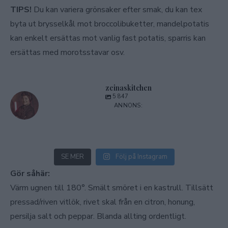
TIPS!
Du kan variera grönsaker efter smak, du kan tex
byta ut brysselkål mot broccolibuketter, mandelpotatis
kan enkelt ersättas mot vanlig fast potatis, sparris kan
ersättas med morotsstavar osv.
zeinaskitchen
5 847
SE MER
Följ på Instagram
Gör såhär:
Värm ugnen till 180°. Smält smöret i en kastrull. Tillsätt
pressad/riven vitlök, rivet skal från en citron, honung,
persilja salt och peppar. Blanda allting ordentligt.