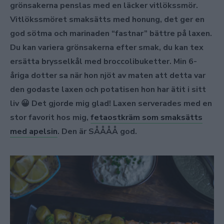
grönsakerna penslas med en läcker vitlökssmör.
Vitlökssmöret smaksätts med honung, det ger en
god sötma och marinaden “fastnar” bättre på laxen.
Du kan variera grönsakerna efter smak, du kan tex
ersätta brysselkål med broccolibuketter. Min 6-
åriga dotter sa när hon njöt av maten att detta var
den godaste laxen och potatisen hon har ätit i sitt
liv 😀 Det gjorde mig glad! Laxen serverades med en
stor favorit hos mig,
fetaostkräm som smaksätts
med apelsin
. Den är SÅÅÅÅ god.