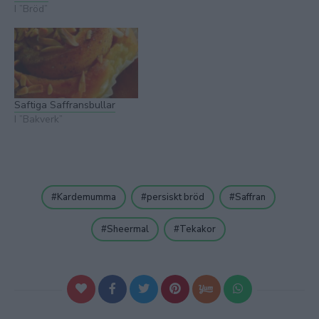
I ”Bröd”
Saftiga Saffransbullar
I ”Bakverk”
Kardemumma
persiskt bröd
Saffran
Sheermal
Tekakor