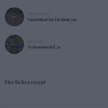
Inläggsnavigering
PREVIOUS POST
Ugnsbakad lax i krämig sås
NEXT POST
Veckomatsedel 29
Fler läckra recept