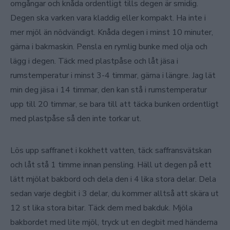
omgångar och knåda ordentligt tills degen är smidig.
Degen ska varken vara kladdig eller kompakt. Ha inte i
mer mjöl än nödvändigt. Knåda degen i minst 10 minuter,
gärna i bakmaskin. Pensla en rymlig bunke med olja och
lägg i degen. Täck med plastpåse och låt jäsa i
rumstemperatur i minst 3-4 timmar, gärna i längre. Jag lät
min deg jäsa i 14 timmar, den kan stå i rumstemperatur
upp till 20 timmar, se bara till att täcka bunken ordentligt
med plastpåse så den inte torkar ut.
Lös upp saffranet i kokhett vatten, täck saffransvätskan
och låt stå 1 timme innan pensling. Häll ut degen på ett
lätt mjölat bakbord och dela den i 4 lika stora delar. Dela
sedan varje degbit i 3 delar, du kommer alltså att skära ut
12 st lika stora bitar. Täck dem med bakduk. Mjöla
bakbordet med lite mjöl, tryck ut en degbit med händerna