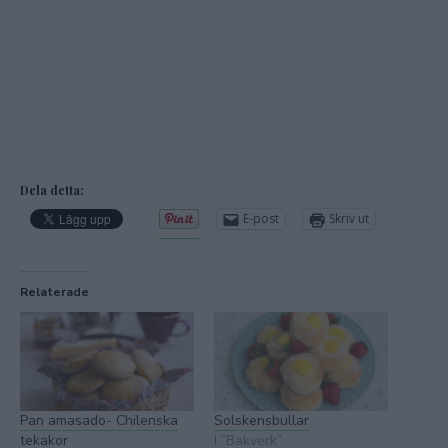
Dela detta:
E-post
Skriv ut
Relaterade
Pan amasado- Chilenska
Solskensbullar
tekakor
I ”Bakverk”