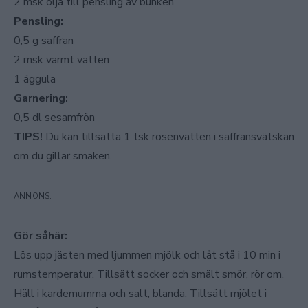
2 msk olja till pensling av bunken
Pensling:
0,5 g saffran
2 msk varmt vatten
1 äggula
Garnering:
0,5 dl sesamfrön
TIPS!
Du kan tillsätta 1 tsk rosenvatten i saffransvätskan
om du gillar smaken.
Gör såhär:
Lös upp jästen med ljummen mjölk och låt stå i 10 min i
rumstemperatur. Tillsätt socker och smält smör, rör om.
Häll i kardemumma och salt, blanda. Tillsätt mjölet i