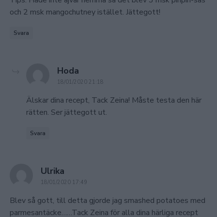
och 2 msk mangochutney istället. Jättegott!
Svara
says:
Hoda
18/01/2020 21:18
Älskar dina recept, Tack Zeina! Måste testa den här
rätten. Ser jättegott ut.
Svara
says:
Ulrika
18/01/2020 17:49
Blev så gott, till detta gjorde jag smashed potatoes med
parmesantäcke……Tack Zeina för alla dina härliga recept