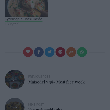
Kycklingfilé i basilikasås
I ”Grytor”
Inläggsnavigering
PREVIOUS POST
Matsedel v 38- Meat free week
NEXT POST
Vegansk makloube