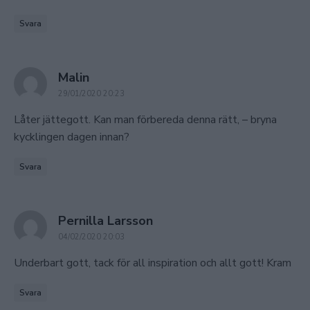
Svara
says:
Malin
29/01/2020 20:23
Låter jättegott. Kan man förbereda denna rätt, – bryna
kycklingen dagen innan?
Svara
says:
Pernilla Larsson
04/02/2020 20:03
Underbart gott, tack för all inspiration och allt gott! Kram
Svara