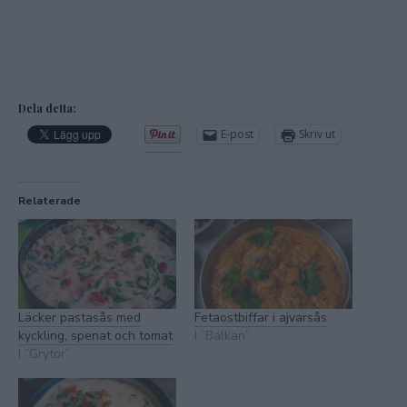
Dela detta:
E-post
Skriv ut
Relaterade
Läcker pastasås med
Fetaostbiffar i ajvarsås
kyckling, spenat och tomat
I ”Balkan”
I ”Grytor”