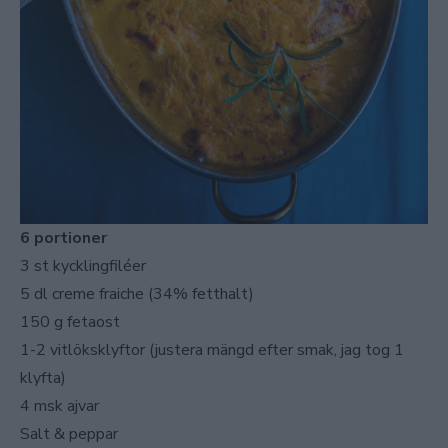
6 portioner
3 st kycklingfiléer
5 dl creme fraiche (34% fetthalt)
150 g fetaost
1-2 vitlöksklyftor (justera mängd efter smak, jag tog 1
klyfta)
4 msk ajvar
Salt & peppar