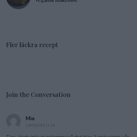
Fler läckra recept
Join the Conversation
says:
Mia
20/09/2019 12:16
Tips: Hade inte ajvar hemma så det blev 3 msk piripiri-sås