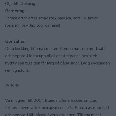
Olja till stekning
Garnering:
Färska örter efter smak (tex basilika, persilja, timjan,
rosmarin osv. Jag tog rosmarin)
Gör såhär:
Dela kycklingfiléerna i mitten. Krydda runt om med salt
och peppar. Hetta upp olja i en stekpanna och stek
kycklingen tills den får färg på båda sidor. Lägg kycklingen
i en ugnsform.
Värm ugnen till 200°. Blanda crème fraiche, smulad
fetaost, riven vitlök och ajvar i en skål. Smaka av med salt
och peppar. Häll såsen över kycklingen. Tillaga mitt i