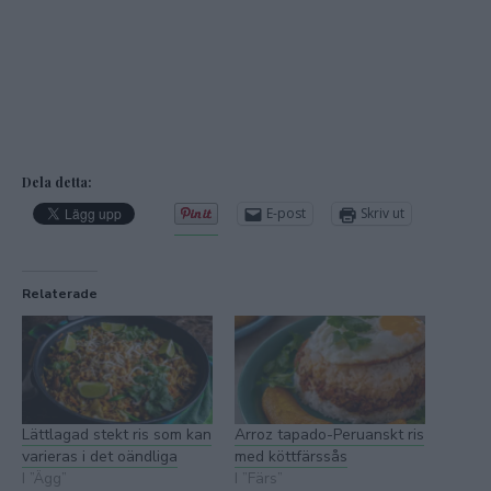
Dela detta:
E-post
Skriv ut
Relaterade
Lättlagad stekt ris som kan
Arroz tapado-Peruanskt ris
varieras i det oändliga
med köttfärssås
I ”Ägg”
I ”Färs”