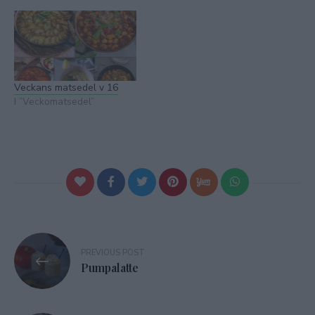
Veckans matsedel v 16
I ”Veckomatsedel”
Inläggsnavigering
PREVIOUS POST
Pumpalatte