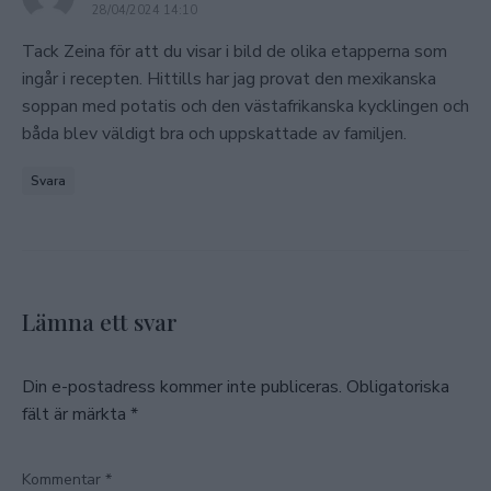
28/04/2024 14:10
Tack Zeina för att du visar i bild de olika etapperna som
ingår i recepten. Hittills har jag provat den mexikanska
soppan med potatis och den västafrikanska kycklingen och
båda blev väldigt bra och uppskattade av familjen.
Svara
Lämna ett svar
Din e-postadress kommer inte publiceras.
Obligatoriska
fält är märkta
*
Kommentar
*