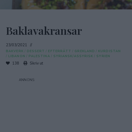
Baklavakransar
23/03/2021
BAKVERK
/
DESSERT
/
EFTERRÄTT
/
GREKLAND
/
KURDISTAN
/
LIBANON
/
PALESTINA
/
SYRIANSK/ASSYRISK
/
SYRIEN
138
Skriv ut