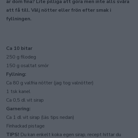
är dom fina? Lite pilliga att göra men inte alls svåra
att få till. Välj nötter eller frön efter smak i
fyllningen.
Ca 10 bitar
250 g filodeg
150 g osaltat smör
Fyllning:
Ca 80 g valfria nötter (jag tog valnötter)
1 tsk kanel
Ca 0,5 dl vit sirap
Garnering:
Ca 1 dl vit sirap (läs tips nedan)
Finhackad pistage
TIPS!
Du kan enkelt koka egen sirap, recept hittar du