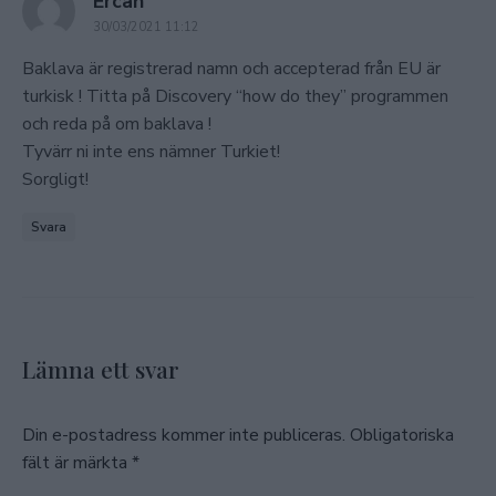
says:
Ercan
30/03/2021 11:12
Baklava är registrerad namn och accepterad från EU är
turkisk ! Titta på Discovery “how do they” programmen
och reda på om baklava !
Tyvärr ni inte ens nämner Turkiet!
Sorgligt!
Svara
Lämna ett svar
Din e-postadress kommer inte publiceras.
Obligatoriska
fält är märkta
*