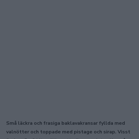
Små läckra och frasiga baklavakransar fyllda med
valnötter och toppade med pistage och sirap. Visst