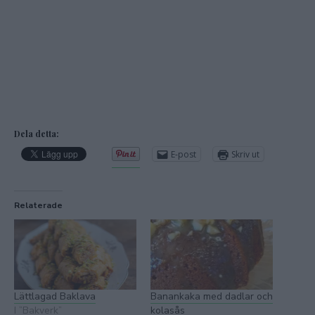
Dela detta:
E-post
Skriv ut
Relaterade
Lättlagad Baklava
Banankaka med dadlar och
I ”Bakverk”
kolasås