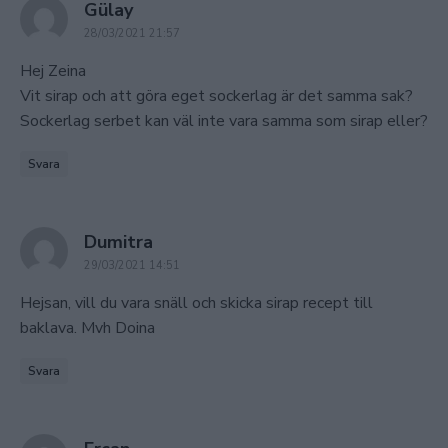
says:
Gülay
28/03/2021 21:57
Hej Zeina
Vit sirap och att göra eget sockerlag är det samma sak?
Sockerlag serbet kan väl inte vara samma som sirap eller?
Svara
says:
Dumitra
29/03/2021 14:51
Hejsan, vill du vara snäll och skicka sirap recept till
baklava. Mvh Doina
Svara