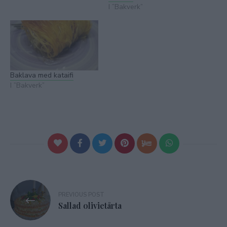
I ”Bakverk”
Baklava med kataifi
I ”Bakverk”
Inläggsnavigering
PREVIOUS POST
Sallad olivietårta