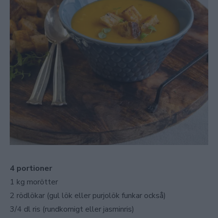
4 portioner
1 kg morötter
2 rödlökar (gul lök eller purjolök funkar också)
3/4 dl ris (rundkornigt eller jasminris)