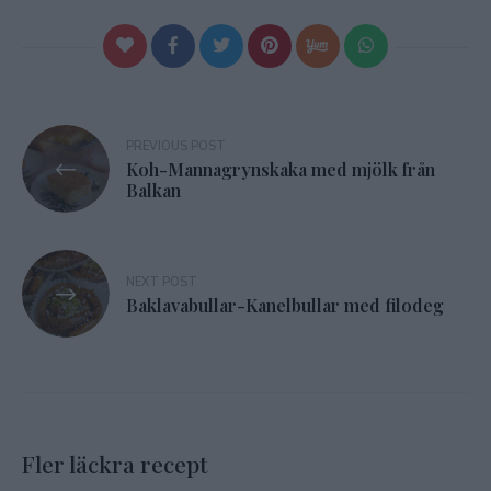
Inläggsnavigering
PREVIOUS POST
Koh-Mannagrynskaka med mjölk från
Balkan
NEXT POST
Baklavabullar-Kanelbullar med filodeg
Fler läckra recept