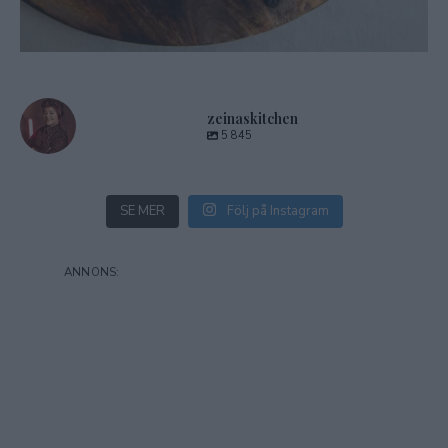
zeinaskitchen
5 845
SE MER
Följ på Instagram