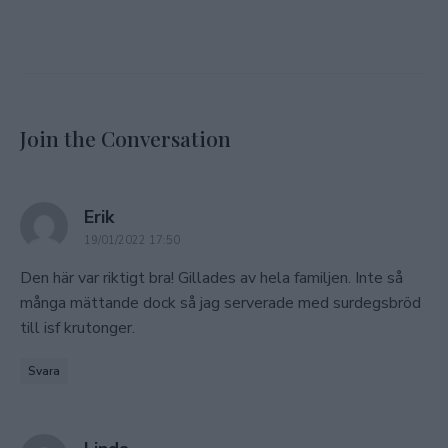
Join the Conversation
says:
Erik
19/01/2022 17:50
Den här var riktigt bra! Gillades av hela familjen. Inte så
många mättande dock så jag serverade med surdegsbröd
till isf krutonger.
Svara