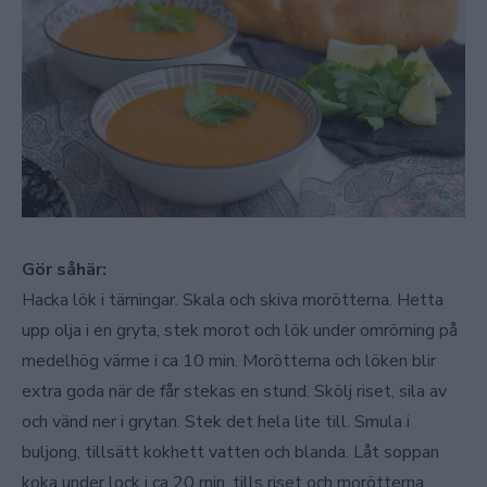
Gör såhär:
Hacka lök i tärningar. Skala och skiva morötterna. Hetta
upp olja i en gryta, stek morot och lök under omrörning på
medelhög värme i ca 10 min. Morötterna och löken blir
extra goda när de får stekas en stund. Skölj riset, sila av
och vänd ner i grytan. Stek det hela lite till. Smula i
buljong, tillsätt kokhett vatten och blanda. Låt soppan
koka under lock i ca 20 min, tills riset och morötterna