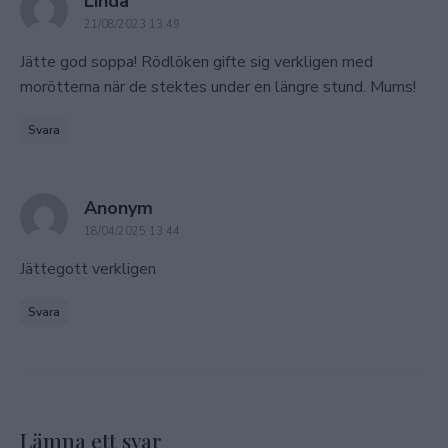
says:
Linda
21/08/2023 13:49
Jätte god soppa! Rödlöken gifte sig verkligen med
morötterna när de stektes under en längre stund. Mums!
Svara
says:
Anonym
18/04/2025 13:44
Jättegott verkligen
Svara
Lämna ett svar