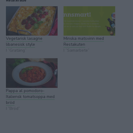
Relaterade
Vegetarisk lasagne
Minska matsvinn med
libanesisk style
Restakuten
I ”Gratäng”
I ”Samarbete”
Pappa al pomodoro-
Italiensk tomatsoppa med
bröd
I ”Bröd”