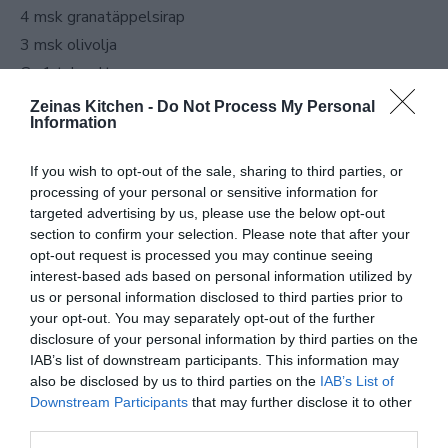
4 msk granatäppelsirap
3 msk olivolja
Ca 1 tsk salt
Olja till fritering
Zeinas Kitchen -
Do Not Process My Personal
Information
Gör såhär:
If you wish to opt-out of the sale, sharing to third parties, or
Skär brödet i bitar och fritera gyllene i olja. Låt rinna av på
processing of your personal or sensitive information for
targeted advertising by us, please use the below opt-out
papper. Hacka alla grönsaker och låt rinna av en stund i en
section to confirm your selection. Please note that after your
sil. Lägg grönsakerna i en skål, pressa citron över, tillsätt
opt-out request is processed you may continue seeing
olivolja, granatäppelsirap sumak och salt. Blanda. Toppa
interest-based ads based on personal information utilized by
us or personal information disclosed to third parties prior to
med friterad bröd och servera genast!
your opt-out. You may separately opt-out of the further
disclosure of your personal information by third parties on the
IAB’s list of downstream participants. This information may
also be disclosed by us to third parties on the
IAB’s List of
Downstream Participants
that may further disclose it to other
third parties.