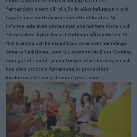
I mitt samarbete med LG har jag hållt i ett
fantastiskt event där vi bjöd in olika influencers och
lagade mat med råvaror som oftast kastas. Vi
informerade även om hur man ska hantera maten och
förvara den i kylen för att förlänga hållbarheten. Vi
fick klämma och känna på LG:s kylar som har många
smarta funktioner, som till exempelvis Door Cooling
som gör att du får jämna temperatur i hela kylen och
kan utan problem förvara mejeriprodukter i
kyldörren. Det var ett superlyckat event.