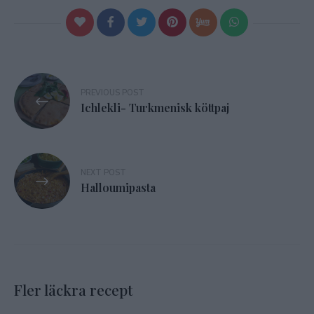
Inläggsnavigering
PREVIOUS POST
Ichlekli- Turkmenisk köttpaj
NEXT POST
Halloumipasta
Fler läckra recept