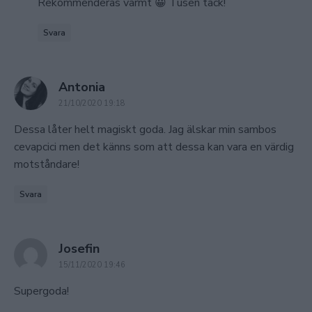
Rekommenderas varmt 😀 Tusen tack!
Svara
says:
Antonia
21/10/2020 19:18
Dessa låter helt magiskt goda. Jag älskar min sambos
cevapcici men det känns som att dessa kan vara en värdig
motståndare!
Svara
says:
Josefin
15/11/2020 19:46
Supergoda!