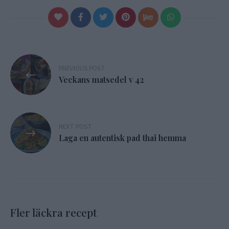
Inläggsnavigering
PREVIOUS POST
Veckans matsedel v 42
NEXT POST
Laga en autentisk pad thai hemma
Fler läckra recept