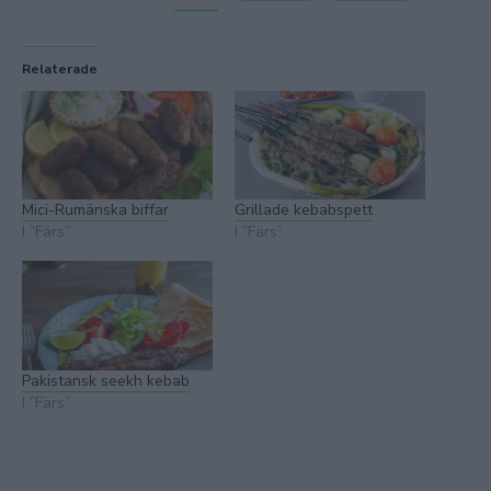
Relaterade
Mici-Rumänska biffar
Grillade kebabspett
I ”Färs”
I ”Färs”
Pakistansk seekh kebab
I ”Färs”