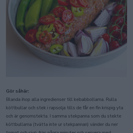
Gör såhär:
Blanda ihop alla ingredienser till kebabbollarna. Rulla
köttbullar och stek i rapsolja tills de får en fin krispig yta
och är genomstekta. I samma stekpanna som du stekte
köttbullarna (tvätta inte ur stekpannan) vänder du ner
tomat och sivri, fräs några minuter och servera med