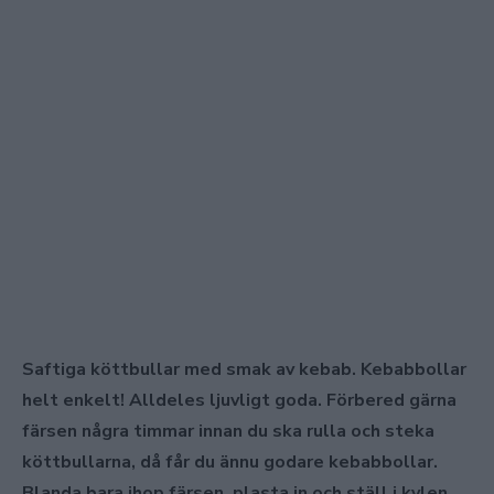
Saftiga köttbullar med smak av kebab. Kebabbollar
helt enkelt! Alldeles ljuvligt goda. Förbered gärna
färsen några timmar innan du ska rulla och steka
köttbullarna, då får du ännu godare kebabbollar.
Blanda bara ihop färsen, plasta in och ställ i kylen