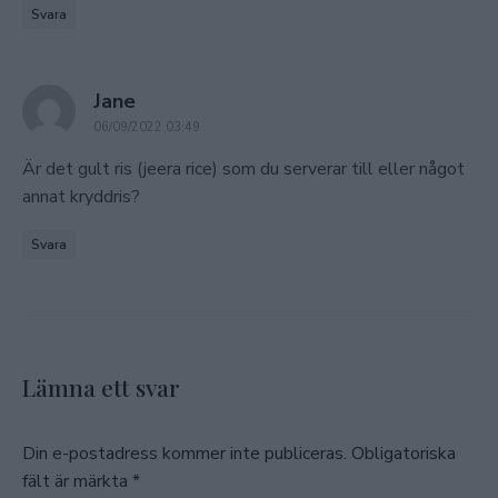
Svara
says:
Jane
06/09/2022 03:49
Är det gult ris (jeera rice) som du serverar till eller något
annat kryddris?
Svara
Lämna ett svar
Din e-postadress kommer inte publiceras.
Obligatoriska
fält är märkta
*