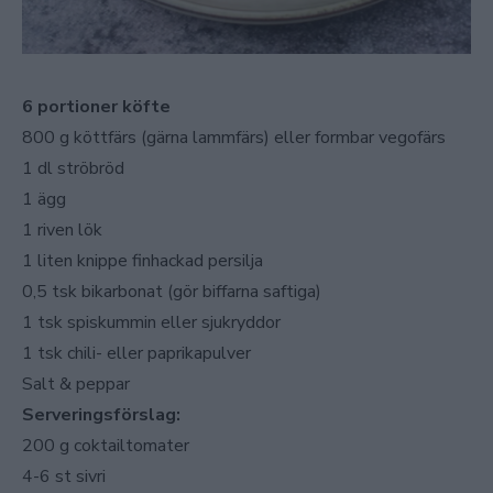
6 portioner köfte
800 g köttfärs (gärna lammfärs) eller formbar vegofärs
1 dl ströbröd
1 ägg
1 riven lök
1 liten knippe finhackad persilja
0,5 tsk bikarbonat (gör biffarna saftiga)
1 tsk spiskummin eller sjukryddor
1 tsk chili- eller paprikapulver
Salt & peppar
Serveringsförslag:
200 g coktailtomater
4-6 st sivri