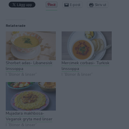
E-post
Skriv ut
Relaterade
Shorbet adas- Libanesisk
Mercimek corbasi- Turkisk
linssoppa
linssoppa
I ”Bönor & linser”
I ”Bönor & linser”
Mujadara makhbosa-
Vegansk gryta med linser
I ”Bönor & linser”