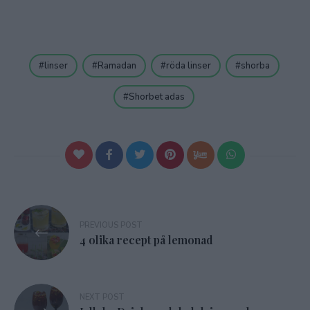
linser
Ramadan
röda linser
shorba
Shorbet adas
Inläggsnavigering
PREVIOUS POST
4 olika recept på lemonad
NEXT POST