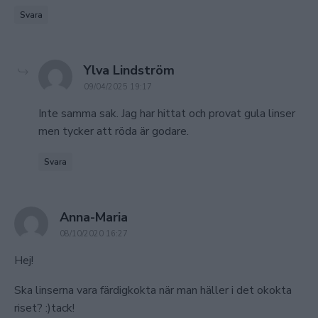
Svara
says:
Ylva Lindström
09/04/2025 19:17
Inte samma sak. Jag har hittat och provat gula linser
men tycker att röda är godare.
Svara
says:
Anna-Maria
08/10/2020 16:27
Hej!
Ska linserna vara färdigkokta när man häller i det okokta
riset? :)tack!