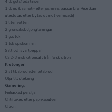
4 dl gula/röda linser
1 dl ris (basmati- eller jasminris passar bra. Risetkan
uteslutas eller bytas ut mot vermicelli)
1 liter vatten
2 grönsaksbuljongtärningar
1 gul lök
1 tsk spiskummin
Salt och svartpeppar
Ca 2-3 msk citronsaft från färsk citron
Krutonger:
2 st libabröd eller pitabröd
Olja till stekning
Garnering:
Finhackad persilja
Chiliflakes eller paprikapulver
Citron