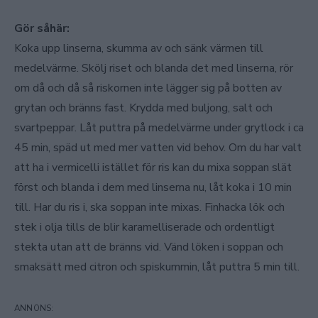
Gör såhär:
Koka upp linserna, skumma av och sänk värmen till
medelvärme. Skölj riset och blanda det med linserna, rör
om då och då så riskornen inte lägger sig på botten av
grytan och bränns fast. Krydda med buljong, salt och
svartpeppar. Låt puttra på medelvärme under grytlock i ca
45 min, späd ut med mer vatten vid behov. Om du har valt
att ha i vermicelli istället för ris kan du mixa soppan slät
först och blanda i dem med linserna nu, låt koka i 10 min
till. Har du ris i, ska soppan inte mixas. Finhacka lök och
stek i olja tills de blir karamelliserade och ordentligt
stekta utan att de bränns vid. Vänd löken i soppan och
smaksätt med citron och spiskummin, låt puttra 5 min till.