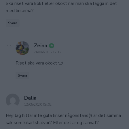
Ska riset vara kokt eller okokt när man ska lägga in det
med linserna?
Svara
says:
Zeina
26/06/2018 12:12
Riset ska vara okokt 🙂
Svara
says:
Dalia
12/05/2020 08:02
Hej! Jag hittar inte gula linser någonstans(!) är det samma
sak som kikärtshalvor? Eller det är ngt annat?