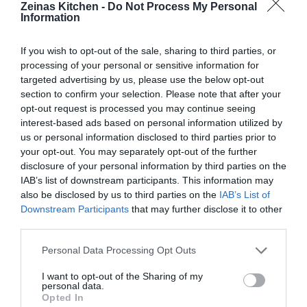
Zeinas Kitchen -
Do Not Process My Personal
Information
Under tiden degen jäser kan du förbereda
If you wish to opt-out of the sale, sharing to third parties, or
fyllningarna: Späd ut Zaatar med olja i en skål tills den får
processing of your personal or sensitive information for
en lagom rinnig konsistens, den ska påminna om pesto i
targeted advertising by us, please use the below opt-out
konsistensen. Lägg åt sidan. Blanda ihop riven och fetost.
section to confirm your selection. Please note that after your
opt-out request is processed you may continue seeing
interest-based ads based on personal information utilized by
Häll ut degen på mjölat bakbord och dela den i ca t16
us or personal information disclosed to third parties prior to
bitar. Forma degbitarna till bollar och täck ordentligt med
your opt-out. You may separately opt-out of the further
disclosure of your personal information by third parties on the
en bakduk. Låt degbollarna vila i ca 15 min.
IAB’s list of downstream participants. This information may
also be disclosed by us to third parties on the
IAB’s List of
Downstream Participants
that may further disclose it to other
Värm ugnen till 225°, över och undervärme. Förbered
third parties.
plåtar med bakplåtspapper. Manish med zaatar: Kavla ut
Personal Data Processing Opt Outs
en degboll till en rund deg, inte allt för tunt. Kavlar du
degen alldeles för tunn får du en hård manaish, oljan i
I want to opt-out of the Sharing of my
personal data.
fyllningen gör manaishen extra krispig. Lägg den runda
Opted In