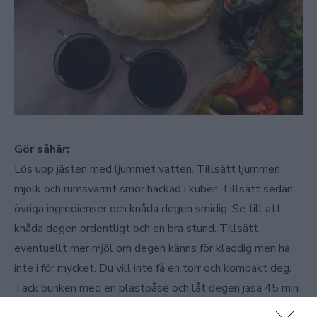
Gör såhär:
Lös upp jästen med ljummet vatten. Tillsätt ljummen
mjölk och rumsvarmt smör hackad i kuber. Tillsätt sedan
övriga ingredienser och knåda degen smidig. Se till att
knåda degen ordentligt och en bra stund. Tillsätt
eventuellt mer mjöl om degen känns för kladdig men ha
inte i för mycket. Du vill inte få en torr och kompakt deg.
Täck bunken med en plastpåse och låt degen jäsa 45 min
i rumstemperatur eller i kylen över natten.