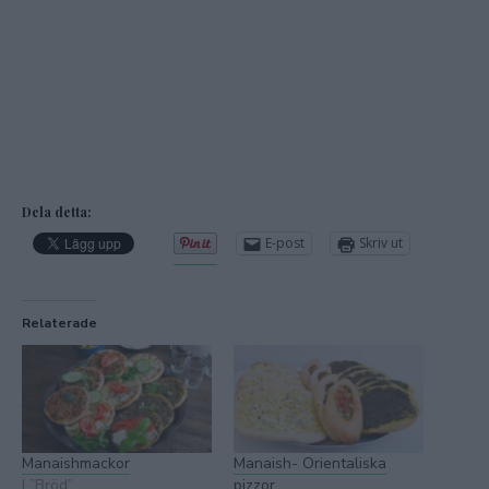
Dela detta:
E-post
Skriv ut
Relaterade
Manaishmackor
Manaish- Orientaliska
I ”Bröd”
pizzor