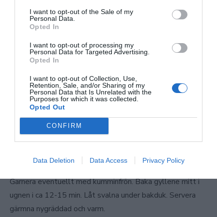
degen på en plåt med bakplåspapper. Pressa degen lite
I want to opt-out of the Sale of my
lätt med fingrarna, tills du får små gropar över hela degen.
Personal Data.
Opted In
Dessa små gropar gör så att fyllningen inte rinner ut i
plåten. Blanda fyllningen med en sked och bred sedan ut
I want to opt-out of processing my
Personal Data for Targeted Advertising.
jämnt över hela degen. Fyll plåten med så många manish
Opted In
du kan, i en långpanna får man plats med 2-3 st. Baka
I want to opt-out of Collection, Use,
gyllene mitt i ugnen i ca 12 min. Ta ut från ugnen, vik ihop
Retention, Sale, and/or Sharing of my
Personal Data that Is Unrelated with the
till en halvmåne eller behåll öppen. Täck med bakduk och
Purposes for which it was collected.
Opted Out
servera gärna varm.
CONFIRM
Manaish med ost: Kavla ut degbollen till en rund deg.
Lägg på en plåt med bakplåtspapper. Lägg ostfyllningen
Data Deletion
Data Access
Privacy Policy
jämnt över hela degen om du ska ha manaishen öppen.
Garnera eventuellt med kumminfrön. Baka gyllene mitt i
ugnen i ca 12-15 min. Låt svalna under bakduk. Servera
gärmna nygräddad och varm.