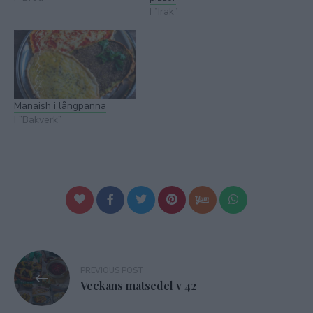
I ”Irak”
Manaish i långpanna
I ”Bakverk”
Inläggsnavigering
PREVIOUS POST
Veckans matsedel v 42