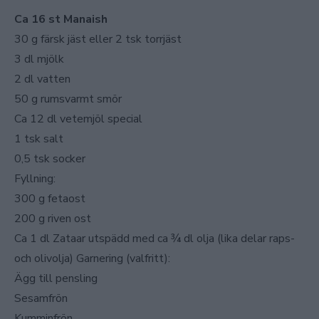
Ca 16 st Manaish
30 g färsk jäst eller 2 tsk torrjäst
3 dl mjölk
2 dl vatten
50 g rumsvarmt smör
Ca 12 dl vetemjöl special
1 tsk salt
0,5 tsk socker
Fyllning:
300 g fetaost
200 g riven ost
Ca 1 dl Zataar utspädd med ca ¾ dl olja (lika delar raps-
och olivolja) Garnering (valfritt):
Ägg till pensling
Sesamfrön
Kumminfrön