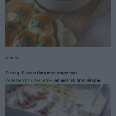
Tisdag-
Fiskgratäng med dragonsås
Vegetariskt alternativ
–
Jamaicansk grönkålspaj