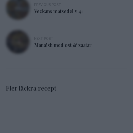
Inläggsnavigering
PREVIOUS POST
Veckans matsedel v 41
NEXT POST
Manaish med ost & zaatar
Fler läckra recept