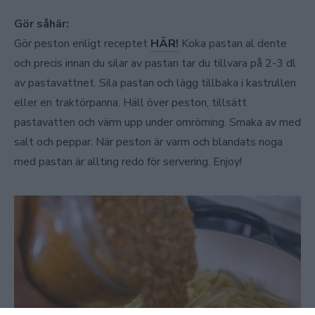
Gör såhär:
Gör peston enligt receptet
HÄR!
Koka pastan al dente
och precis innan du silar av pastan tar du tillvara på 2-3 dl
av pastavattnet. Sila pastan och lägg tillbaka i kastrullen
eller en traktörpanna. Häll över peston, tillsätt
pastavatten och värm upp under omrörning. Smaka av med
salt och peppar. När peston är varm och blandats noga
med pastan är allting redo för servering. Enjoy!