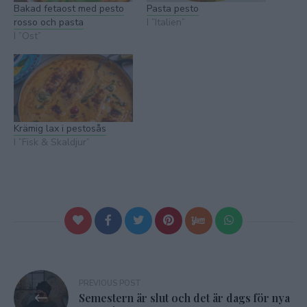
Bakad fetaost med pesto
Pasta pesto
rosso och pasta
I ”Italien”
I ”Ost”
Krämig lax i pestosås
I ”Fisk & Skaldjur”
Inläggsnavigering
PREVIOUS POST
Semestern är slut och det är dags för nya