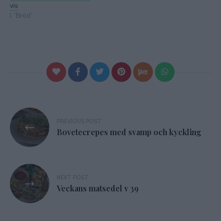
vis
I ”Bröd”
Inläggsnavigering
PREVIOUS POST
Bovetecrepes med svamp och kyckling
NEXT POST
Veckans matsedel v 39