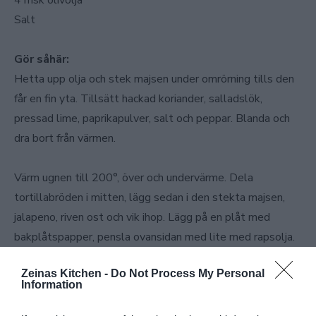
4 msk olivolja
Salt
Gör såhär:
Hetta upp olja och stek majsen under omrörning tills den
får en fin yta. Tillsätt hackad koriander, salladslök,
pressad lime, paprikapulver, salt och peppar. Blanda och
dra bort från värmen.
Värm ugnen till 200°, över och undervärme. Dela
tortillabröden i mitten, lägg sedan i den stekta majsen,
jalapeno, riven ost och vik ihop. Lägg på en plåt med
bakplåtspapper, pensla ovansidan med lite med rapsolja.
Grädda mitt i ugnen i ca 15 min.
Zeinas Kitchen -
Do Not Process My Personal
Information
Salsan:
Hacka tomat, lök, och koriander fint. Blanda med