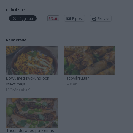
Dela detta:
E-post
Skriv ut
Relaterade
Bowl med kyckling och
Tacovårrullar
stekt majs
I ”Asien”
I ”Grönsaker”
Tacos dorados på Zeinas