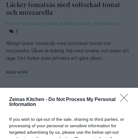
Läcker tomatsås med soltorkad tomat
och mozzarella
PASTA & NUDLAR
/
SÅSER & DRESSINGAR
/
VEGETARISKT
3
Riktigt läcker tomatsås med soltorkad tomat och
mozzarella. Såsen är krämig, full med smaker och enkel att
laga. Det funkar även jättebra att göra såsen …
READ MORE
Zeinas Kitchen -
Do Not Process My Personal
Information
If you wish to opt-out of the sale, sharing to third parties, or
processing of your personal or sensitive information for
targeted advertising by us, please use the below opt-out