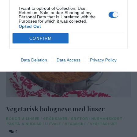
I want to opt-out of Collection, Use,
Retention, Sale, and/or Sharing of my
Personal Data that Is Unrelated with the
Purposes for which it was collected.
Opted Out
CONFIRM
Data Deletion
Data Access
Privacy Policy
Vegetarisk bolognese med linser
BÖNOR & LINSER
/
GRÖNSAKER
/
GRYTOR
/
HUSMANSKOST
/
PASTA & NUDLAR
/
UTVALT
/
VEGANSKT
/
VEGETARISKT
4