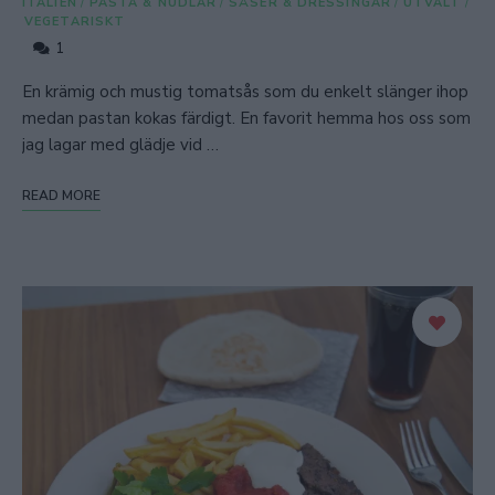
ITALIEN
/
PASTA & NUDLAR
/
SÅSER & DRESSINGAR
/
UTVALT
/
VEGETARISKT
1
En krämig och mustig tomatsås som du enkelt slänger ihop
medan pastan kokas färdigt. En favorit hemma hos oss som
jag lagar med glädje vid …
READ MORE