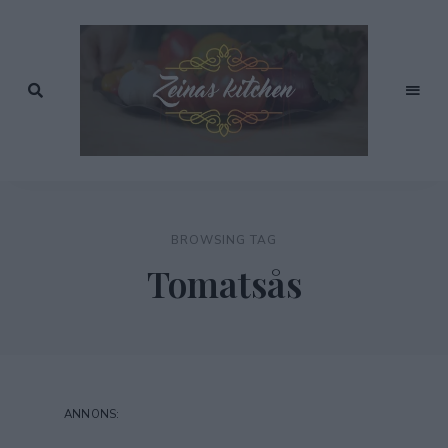
Recept
av
Zeinas
Zeina
Mourtada
Kitchen
BROWSING TAG
Tomatsås