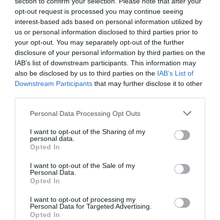
section to confirm your selection. Please note that after your
opt-out request is processed you may continue seeing
interest-based ads based on personal information utilized by
us or personal information disclosed to third parties prior to
your opt-out. You may separately opt-out of the further
disclosure of your personal information by third parties on the
IAB’s list of downstream participants. This information may
also be disclosed by us to third parties on the
IAB’s List of
Downstream Participants
that may further disclose it to other
Spaghetti i krämig tomatsås- Middag på
third parties.
30 min
Personal Data Processing Opt Outs
ITALIEN
/
PASTA & NUDLAR
/
SÅSER & DRESSINGAR
/
VEGETARISKT
I want to opt-out of the Sharing of my
1
personal data.
Opted In
Superläcker rätt som du slänger ihop på nolltid. Spaghetti
I want to opt-out of the Sale of my
som blandas med en krämig tomatsås. Du kan servera
Personal Data.
pastan som den är med riven parmesanost eller …
Opted In
I want to opt-out of processing my
READ MORE
Personal Data for Targeted Advertising.
Opted In