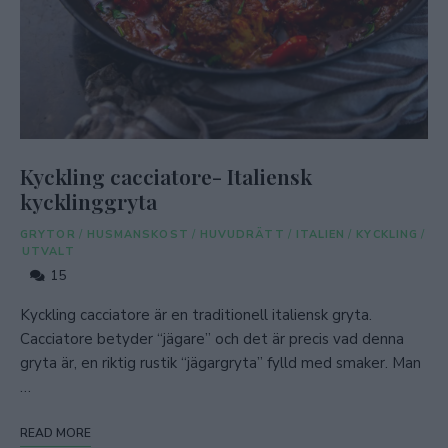
Kyckling cacciatore- Italiensk
kycklinggryta
GRYTOR
/
HUSMANSKOST
/
HUVUDRÄTT
/
ITALIEN
/
KYCKLING
/
UTVALT
15
Kyckling cacciatore är en traditionell italiensk gryta.
Cacciatore betyder “jägare” och det är precis vad denna
gryta är, en riktig rustik “jägargryta” fylld med smaker. Man
…
READ MORE