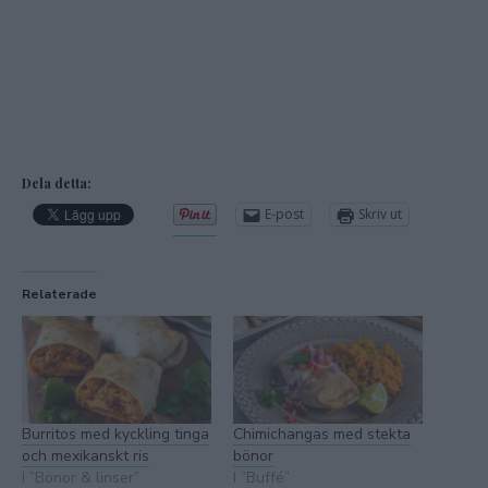
Dela detta:
E-post
Skriv ut
Relaterade
Burritos med kyckling tinga
Chimichangas med stekta
och mexikanskt ris
bönor
I ”Bönor & linser”
I ”Buffé”