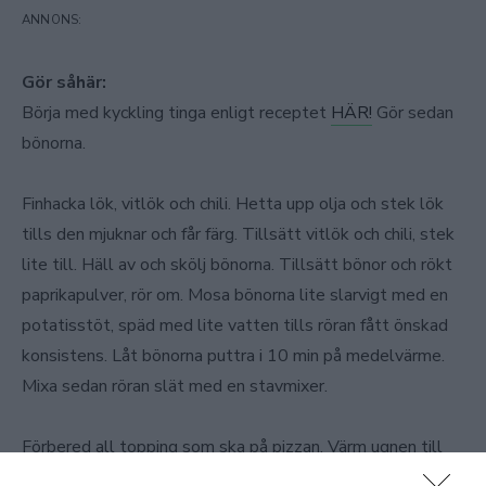
Gör såhär:
Börja med kyckling tinga enligt receptet
HÄR!
Gör sedan
bönorna.
Finhacka lök, vitlök och chili. Hetta upp olja och stek lök
tills den mjuknar och får färg. Tillsätt vitlök och chili, stek
lite till. Häll av och skölj bönorna. Tillsätt bönor och rökt
paprikapulver, rör om. Mosa bönorna lite slarvigt med en
potatisstöt, späd med lite vatten tills röran fått önskad
konsistens. Låt bönorna puttra i 10 min på medelvärme.
Mixa sedan röran slät med en stavmixer.
Förbered all topping som ska på pizzan. Värm ugnen till
225°, över och undervärme. Lägg tortillabröd på en plåt