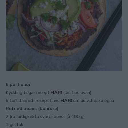
6 portioner
Kyckling tinga- recept
HÄR!
(läs tips ovan)
6 tortillabröd- recept finns
HÄR!
om du vill baka egna
Refried beans (bönröra)
2 frp färdigkokta svarta bönor (à 400 g)
1 gul lök