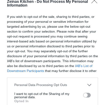
Zeinas Kitchen -
Do Not Process My Personal
med bakplåtspapper. Bred bönröra på tortillabröden,
Information
toppa med kycklingtinga och riven ost. Baka mitt i ugnen i
If you wish to opt-out of the sale, sharing to third parties, or
ca 12-15 min, tills bröden blir lite frasiga. Ta ut från ugnen
processing of your personal or sensitive information for
och toppa med smulad fetaost och resten av toppingen.
targeted advertising by us, please use the below opt-out
Servera direkt!
section to confirm your selection. Please note that after your
opt-out request is processed you may continue seeing
interest-based ads based on personal information utilized by
us or personal information disclosed to third parties prior to
your opt-out. You may separately opt-out of the further
disclosure of your personal information by third parties on the
IAB’s list of downstream participants. This information may
also be disclosed by us to third parties on the
IAB’s List of
Downstream Participants
that may further disclose it to other
third parties.
Personal Data Processing Opt Outs
I want to opt-out of the Sharing of my
personal data.
Opted In