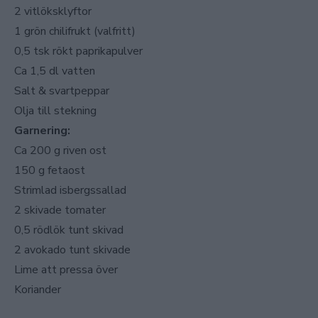
2 vitlöksklyftor
1 grön chilifrukt (valfritt)
0,5 tsk rökt paprikapulver
Ca 1,5 dl vatten
Salt & svartpeppar
Olja till stekning
Garnering:
Ca 200 g riven ost
150 g fetaost
Strimlad isbergssallad
2 skivade tomater
0,5 rödlök tunt skivad
2 avokado tunt skivade
Lime att pressa över
Koriander