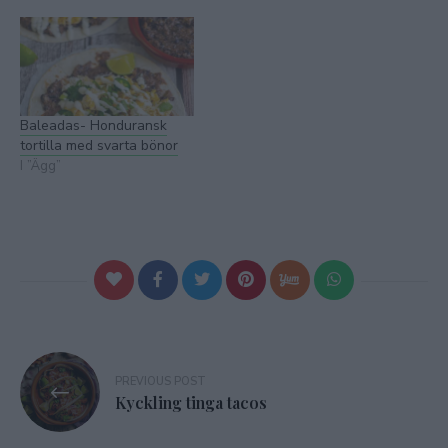
Baleadas- Honduransk
tortilla med svarta bönor
I ”Ägg”
Inläggsnavigering
PREVIOUS POST
Kyckling tinga tacos