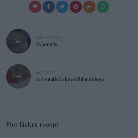
Inläggsnavigering
PREVIOUS POST
Majonnäs
NEXT POST
Orientaliska kryddblandningar
Fler läckra recept