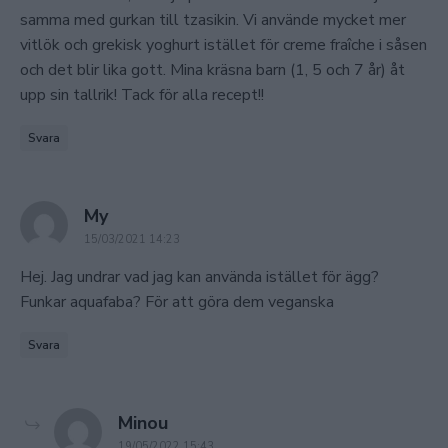
samma med gurkan till tzasikin. Vi använde mycket mer
vitlök och grekisk yoghurt istället för creme fraîche i såsen
och det blir lika gott. Mina kräsna barn (1, 5 och 7 år) åt
upp sin tallrik! Tack för alla recept!!
Svara
says:
My
15/03/2021 14:23
Hej. Jag undrar vad jag kan använda istället för ägg?
Funkar aquafaba? För att göra dem veganska
Svara
says:
Minou
19/05/2022 15:43