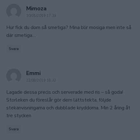
says:
Mimoza
30/01/2019 17:39
Hur fick du dom så smetiga? Mina blir mosiga men inte så
där smetiga…
Svara
says:
Emmi
22/08/2019 18:32
Lagade dessa precis och serverade med ris – så goda!
Storleken du föreslår gör dem lättstekta, följde
stekanvisningarna och dubblade kryddorna. Min 2 åring åt
tre stycken
Svara