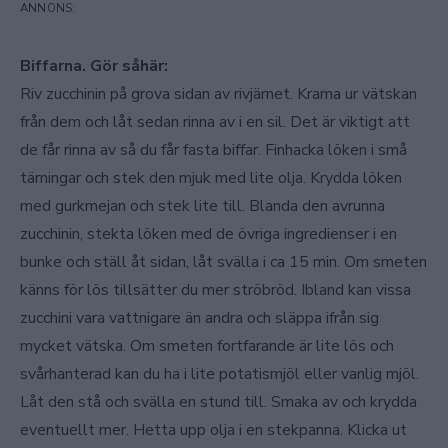
Biffarna. Gör såhär:
Riv zucchinin på grova sidan av rivjärnet. Krama ur vätskan
från dem och låt sedan rinna av i en sil. Det är viktigt att
de får rinna av så du får fasta biffar. Finhacka löken i små
tärningar och stek den mjuk med lite olja. Krydda löken
med gurkmejan och stek lite till. Blanda den avrunna
zucchinin, stekta löken med de övriga ingredienser i en
bunke och ställ åt sidan, låt svälla i ca 15 min. Om smeten
känns för lös tillsätter du mer ströbröd. Ibland kan vissa
zucchini vara vattnigare än andra och släppa ifrån sig
mycket vätska. Om smeten fortfarande är lite lös och
svårhanterad kan du ha i lite potatismjöl eller vanlig mjöl.
Låt den stå och svälla en stund till. Smaka av och krydda
eventuellt mer. Hetta upp olja i en stekpanna. Klicka ut