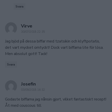
Svara
says:
Virve
30/07/2018 22:35
Jag bjöd på dessa biffar med tzatsikin och klyftpotatis,
det vart mycket omtyckt! Dock vart biffarna lite för lösa.
Men absolut gott! Tack!
Svara
says:
Josefin
03/09/2018 16:32
Godaste biffarna jag nånsin gjort, vilket fantastiskt recept!
Åt med couscous till