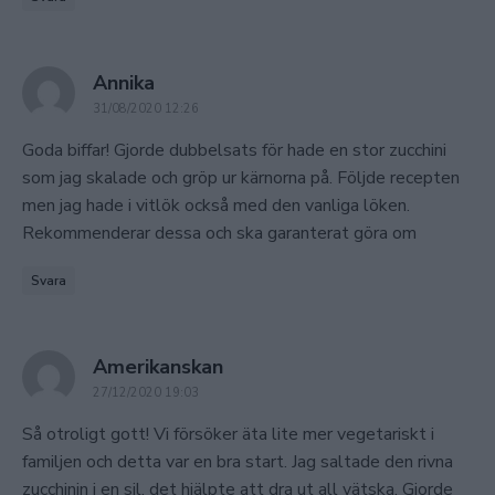
says:
Annika
31/08/2020 12:26
Goda biffar! Gjorde dubbelsats för hade en stor zucchini
som jag skalade och gröp ur kärnorna på. Följde recepten
men jag hade i vitlök också med den vanliga löken.
Rekommenderar dessa och ska garanterat göra om
Svara
says:
Amerikanskan
27/12/2020 19:03
Så otroligt gott! Vi försöker äta lite mer vegetariskt i
familjen och detta var en bra start. Jag saltade den rivna
zucchinin i en sil, det hjälpte att dra ut all vätska. Gjorde