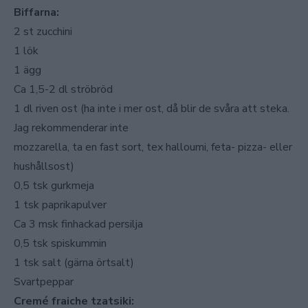
Biffarna:
2 st zucchini
1 lök
1 ägg
Ca 1,5-2 dl ströbröd
1 dl riven ost (ha inte i mer ost, då blir de svåra att steka.
Jag rekommenderar inte
mozzarella, ta en fast sort, tex halloumi, feta- pizza- eller
hushållsost)
0,5 tsk gurkmeja
1 tsk paprikapulver
Ca 3 msk finhackad persilja
0,5 tsk spiskummin
1 tsk salt (gärna örtsalt)
Svartpeppar
Cremé fraiche tzatsiki: