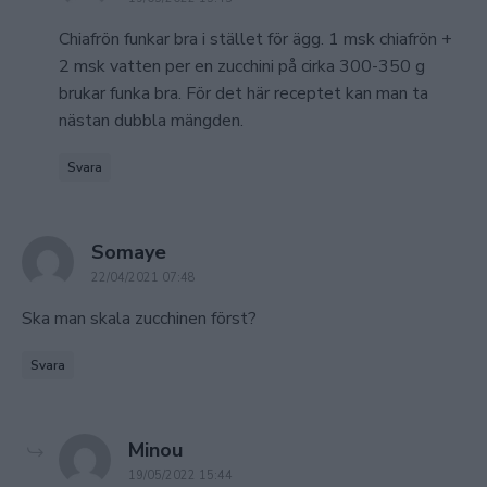
Chiafrön funkar bra i stället för ägg. 1 msk chiafrön +
2 msk vatten per en zucchini på cirka 300-350 g
brukar funka bra. För det här receptet kan man ta
nästan dubbla mängden.
Svara
says:
Somaye
22/04/2021 07:48
Ska man skala zucchinen först?
Svara
says:
Minou
19/05/2022 15:44