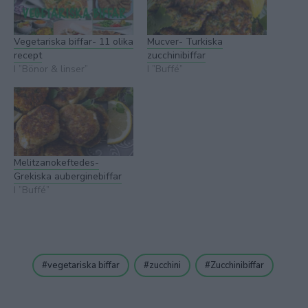
Vegetariska biffar- 11 olika
Mucver- Turkiska
recept
zucchinibiffar
I ”Bönor & linser”
I ”Buffé”
Melitzanokeftedes-
Grekiska auberginebiffar
I ”Buffé”
vegetariska biffar
zucchini
Zucchinibiffar