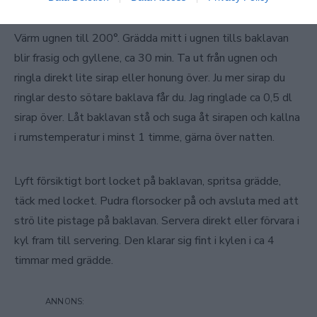
Värm ugnen till 200°. Grädda mitt i ugnen tills baklavan
blir frasig och gyllene, ca 30 min. Ta ut från ugnen och
ringla direkt lite sirap eller honung över. Ju mer sirap du
ringlar desto sötare baklava får du. Jag ringlade ca 0,5 dl
sirap över. Låt baklavan stå och suga åt sirapen och kallna
i rumstemperatur i minst 1 timme, gärna över natten.
Lyft försiktigt bort locket på baklavan, spritsa grädde,
täck med locket. Pudra florsocker på och avsluta med att
strö lite pistage på baklavan. Servera direkt eller förvara i
kyl fram till servering. Den klarar sig fint i kylen i ca 4
timmar med grädde.