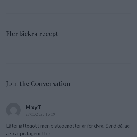
Fler läckra recept
Join the Conversation
says:
MixyT
27/01/2025 15:09
Låter jättegott men pistagenötter är för dyra. Synd då.jag
älskar pistagenötter.