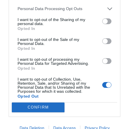
Personal Data Processing Opt Outs
Skär filodegsarken till samma storlek som formen du ska
använda. Ugnsformen ska vara ca 20×30 cm. Pensla
I want to opt-out of the Sharing of my
personal data.
formen med smör, lägg ett ark filodeg. Pensla filodegen
Opted In
och lägg ett nytt ark över. Fortsätt gör så tills du har 6
I want to opt-out of the Sale of my
Personal Data.
ark filodeg på varandra, pensla med smör mellan varje ark.
Opted In
Strö 1 tsk mortlade kardemummakärnor över. Täck med 6
I want to opt-out of processing my
st filodegsark och pensla mellan varje ark. Nu har du
Personal Data for Targeted Advertising.
sammanlagt 12 st ark filodeg på varandra.
Opted In
I want to opt-out of Collection, Use,
Retention, Sale, and/or Sharing of my
Bred pistagemassan jämnt över filodegen. Täck med 6 ark
Personal Data that Is Unrelated with the
Purposes for which it was collected.
filodeg, pensla med smör mellan varje ark. Strö 1 tsk
Opted Out
kardemumma över. Täck med ytterligare 6 ark filodeg,
CONFIRM
pensla varje ark med smör och avsluta med att pensla
med smör på det översta arket. Skär rutor av baklavan. Du
bestämmer själv hur stora du vill ha bakelserna.
Data Deletion
Data Access
Privacy Policy