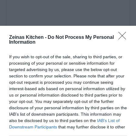
Zeinas Kitchen -
Do Not Process My Personal
Information
If you wish to opt-out of the sale, sharing to third parties, or
A post shared by ZEINA MOURTADA (@zeinaskitchen)
processing of your personal or sensitive information for
targeted advertising by us, please use the below opt-out
section to confirm your selection. Please note that after your
opt-out request is processed you may continue seeing
Gör såhär:
interest-based ads based on personal information utilized by
us or personal information disclosed to third parties prior to
Börja med pistagemassan. Mixa pistagenötterna fint. Ta
your opt-out. You may separately opt-out of the further
undan lite till garnering. Tillsätt sedan florsocker och
disclosure of your personal information by third parties on the
socker, mixa lite till. Tillsätt vatten och mixa tills du får
IAB’s list of downstream participants. This information may
also be disclosed by us to third parties on the
IAB’s List of
en slät massa. Om massan känns för tjock kan du tillsätta
Downstream Participants
that may further disclose it to other
lite mer vätska. Ställ åt sidan.
third parties.