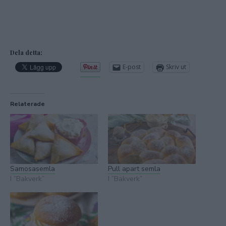
Dela detta:
E-post
Skriv ut
Relaterade
Samosasemla
Pull apart semla
I ”Bakverk”
I ”Bakverk”