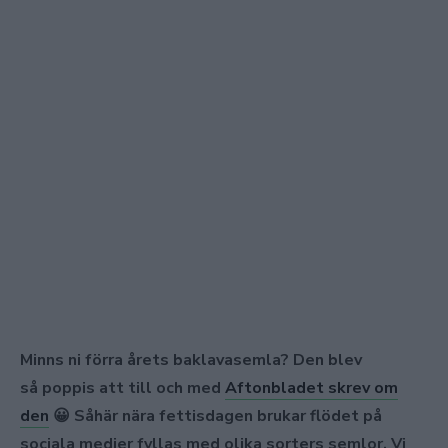
Minns ni förra årets baklavasemla? Den blev
så poppis att till och med
Aftonbladet skrev om
den
😀 Såhär nära fettisdagen brukar flödet på
sociala medier fyllas med olika sorters semlor. Vi