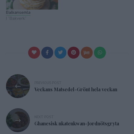
Balkansemla
I ”Bakverk”
Inläggsnavigering
PREVIOUS POST
Veckans Matsedel-Grönt hela veckan
NEXT POST
Ghanesisk nkatenkwan-Jordnötsgryta