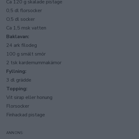
Ca 120 g skalade pistage
0,5 dl florsocker
O,5 dl socker
Ca 1,5 msk vatten
Baklavan:
24 ark filodeg
100 g smält smör
2 tsk kardemummakärnor
Fyllning:
3 dl grädde
Topping:
Vit sirap eller honung
Florsocker
Finhackad pistage