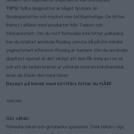
Sesam- och nigellafrön (nigellafrön kan uteslutas)
TIPS!
Yufka degplattor är något tjockare än
filodegsplattor och mycket mer lätthanterliga. De hittas
främst i affärer med produkter från Turkiet och
Mellanöstern. Om du mot förmodan inte hittar yufkadeg
kan du istället använda filodeg, pensla då på lite mindre
yoghurtsmet eftersom filodeg är tunnare. Om du använder
djupfryst spenat är det viktigt att den får rinna av i en sil
och att du sedan kramar ur vätskan med en kökshandduk
innan du fräser den med löken.
Recept på börek med köttfärs hittar du
HÄR!
Gör såhär:
Finhacka löken och grovhacka spenaten. Stek löken i olja