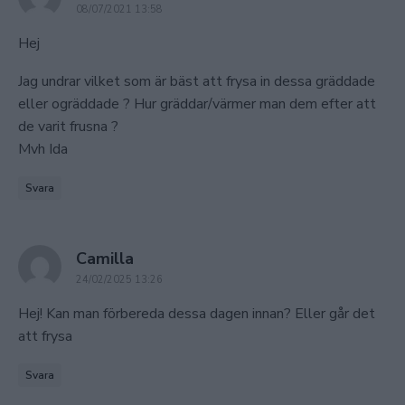
08/07/2021 13:58
Hej
Jag undrar vilket som är bäst att frysa in dessa gräddade
eller ogräddade ? Hur gräddar/värmer man dem efter att
de varit frusna ?
Mvh Ida
Svara
says:
Camilla
24/02/2025 13:26
Hej! Kan man förbereda dessa dagen innan? Eller går det
att frysa
Svara