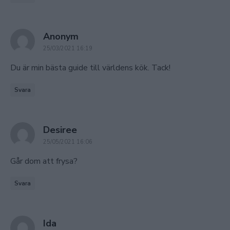
says:
Anonym
25/03/2021 16:19
Du är min bästa guide till världens kök. Tack!
Svara
says:
Desiree
25/05/2021 16:06
Går dom att frysa?
Svara
says:
Ida