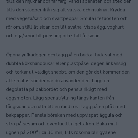
tills den mjuknar och får färg, vänd i spenaten och stek den
tills den släpper ifrån sig all vätska och mjuknar. Krydda
med vegeta/salt och svartpeppar. Smula i fetaosten och
rör om, ställ åt sidan och låt svalna. Vispa ägg, yoghurt
och olja/smör till pensling och ställ åt sidan.
Öppna yufkadegen och lägg på en bricka, täck väl med
dubbla kökshanddukar eller plastpåse, degen är känslig
och torkar ut väldigt snabbt, om den gör det kommer den
att smulas sönder när du använder den. Lägg en
degplatta på bakbordet och pensla rikligt med
äggsmeten. Lägg spenatfyllning längs kanten från
långsidan och rulla till en rund ros. Lägg på en plåt med
bakpapper. Pensla böreken med uppvispat äggula och
strö på sesam och eventuellt nigellafrön. Baka mitt i
ugnen på 200° i ca 30 min, tills rosorna blir gyllene.