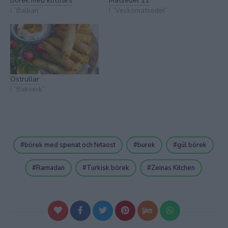
Börek med köttfärs
Matsedel 11
I ”Balkan”
I ”Veckomatsedel”
Ostrullar
I ”Bakverk”
börek med spenat och fetaost
burek
gül börek
Ramadan
Turkisk börek
Zeinas Kitchen