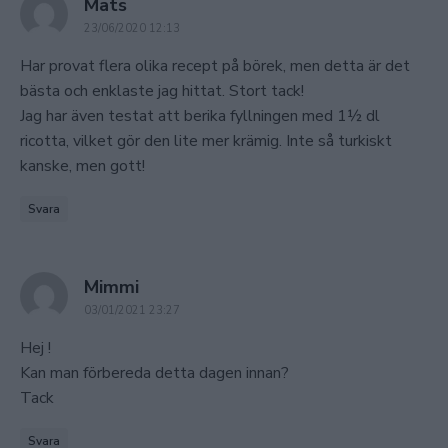
says:
Mats
23/06/2020 12:13
Har provat flera olika recept på börek, men detta är det
bästa och enklaste jag hittat. Stort tack!
Jag har även testat att berika fyllningen med 1½ dl
ricotta, vilket gör den lite mer krämig. Inte så turkiskt
kanske, men gott!
Svara
says:
Mimmi
03/01/2021 23:27
Hej !
Kan man förbereda detta dagen innan?
Tack
Svara