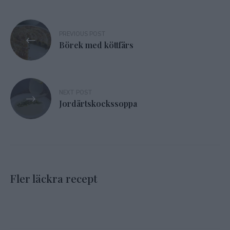
Inläggsnavigering
PREVIOUS POST
Börek med köttfärs
NEXT POST
Jordärtskockssoppa
Fler läckra recept