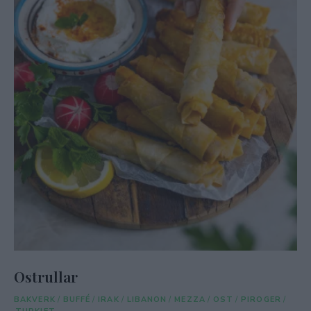
Ostrullar
BAKVERK
/
BUFFÉ
/
IRAK
/
LIBANON
/
MEZZA
/
OST
/
PIROGER
/