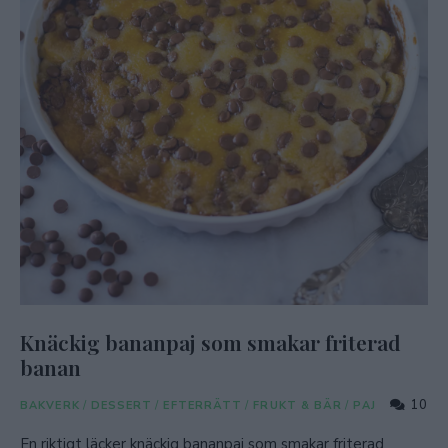
Knäckig bananpaj som smakar friterad
banan
10
BAKVERK
/
DESSERT
/
EFTERRÄTT
/
FRUKT & BÄR
/
PAJ
En riktigt läcker knäckig bananpaj som smakar friterad