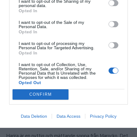
I want to opt-out of the Sharing of my
personal data.
Opted In
I want to opt-out of the Sale of my
Personal Data.
Opted In
I want to opt-out of processing my
Personal Data for Targeted Advertising.
Opted In
I want to opt-out of Collection, Use,
Retention, Sale, and/or Sharing of my
Personal Data that Is Unrelated with the
Purposes for which it was collected.
Opted Out
CONFIRM
Harira- Marockansk soppa
BÖNOR & LINSER
/
GRÖNSAKER
/
NORDAFRIKA
/
SOPPOR
/
Data Deletion
Data Access
Privacy Policy
VEGANSKT
/
VEGETARISKT
24
Harira är en nyttig och mättande soppa från Marocko. Det