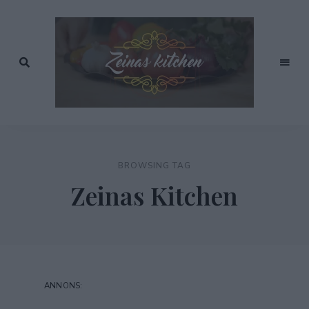
Recept
av
Zeinas
Zeina
Mourtada
Kitchen
BROWSING TAG
Zeinas Kitchen