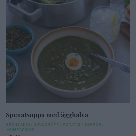
Spenatsoppa med ägghalva
GRÖNSAKER
/
HUVUDRÄTT
/
POTATIS
/
SOPPOR
/
VEGETARISKT