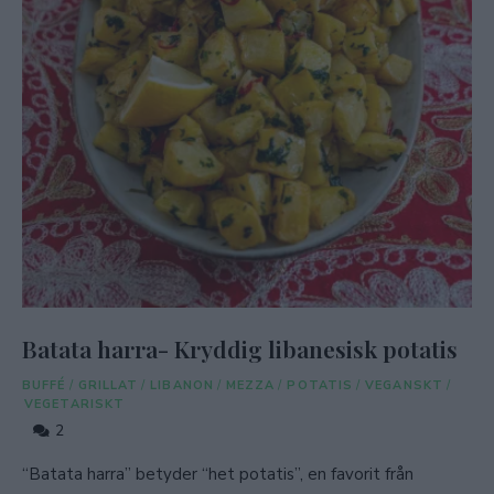
Batata harra- Kryddig libanesisk potatis
BUFFÉ
/
GRILLAT
/
LIBANON
/
MEZZA
/
POTATIS
/
VEGANSKT
/
VEGETARISKT
2
“Batata harra” betyder “het potatis”, en favorit från