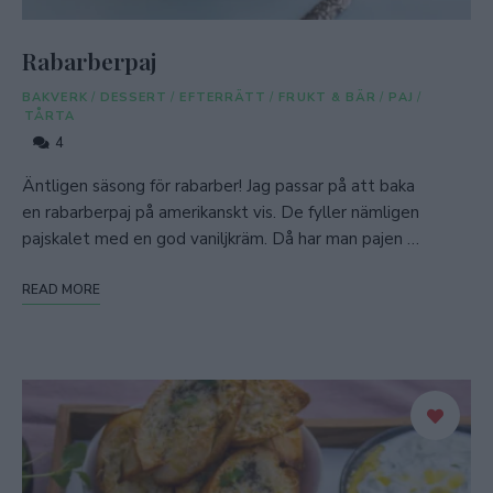
Rabarberpaj
BAKVERK
/
DESSERT
/
EFTERRÄTT
/
FRUKT & BÄR
/
PAJ
/
TÅRTA
4
Äntligen säsong för rabarber! Jag passar på att baka
en rabarberpaj på amerikanskt vis. De fyller nämligen
pajskalet med en god vaniljkräm. Då har man pajen …
READ MORE