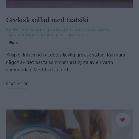
Grekisk sallad med tzatsiki
BUFFÉ
/
GREKLAND
/
GRÖNSAKER
/
OST
/
SALLADER
/
SÅSER & DRESSINGAR
/
VEGETARISKT
4
Krispig, fräsch och alldeles ljuvlig grekisk sallad. Kan vara
något av det bästa som finns att njuta av en varm
sommardag. Med tsatsiki oc h …
READ MORE