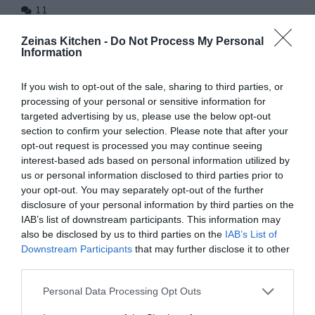
11
“Shorbet adas bi hamoud” är namnet på denna stärkande
Zeinas Kitchen -
Do Not Process My Personal
Information
mangoldsoppa med sitt ursprung från Libanon. Den görs på
få ingredienser men är samtidigt mycket smakrik. …
If you wish to opt-out of the sale, sharing to third parties, or
processing of your personal or sensitive information for
READ MORE
targeted advertising by us, please use the below opt-out
section to confirm your selection. Please note that after your
opt-out request is processed you may continue seeing
interest-based ads based on personal information utilized by
us or personal information disclosed to third parties prior to
your opt-out. You may separately opt-out of the further
disclosure of your personal information by third parties on the
IAB’s list of downstream participants. This information may
also be disclosed by us to third parties on the
IAB’s List of
Downstream Participants
that may further disclose it to other
third parties.
Personal Data Processing Opt Outs