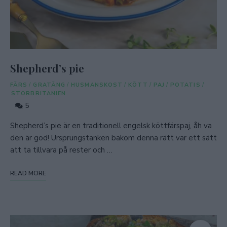
Shepherd’s pie
FÄRS
/
GRATÄNG
/
HUSMANSKOST
/
KÖTT
/
PAJ
/
POTATIS
/
STORBRITANIEN
5
Shepherd’s pie är en traditionell engelsk köttfärspaj, åh va
den är god! Ursprungstanken bakom denna rätt var ett sätt
att ta tillvara på rester och …
READ MORE