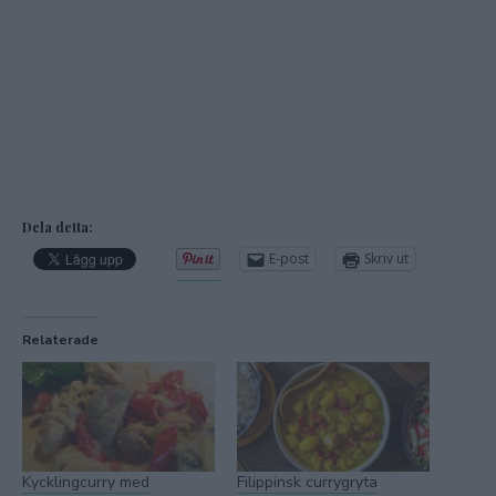
Dela detta:
E-post
Skriv ut
Relaterade
Kycklingcurry med
Filippinsk currygryta