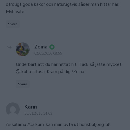
otroligt goda kakor och naturligtvis såser man hittar här.
Mvh vale
Svara
says:
Zeina
02/01/2016 08:55
Underbart att du har hittat hit. Tack så jätte mycket
🙂 kul att läsa. Kram på dig /Zeina
Svara
says:
Karin
05/01/2016 14:03
Assalamu Alaikum. kan man byta ut hönsbuljong till