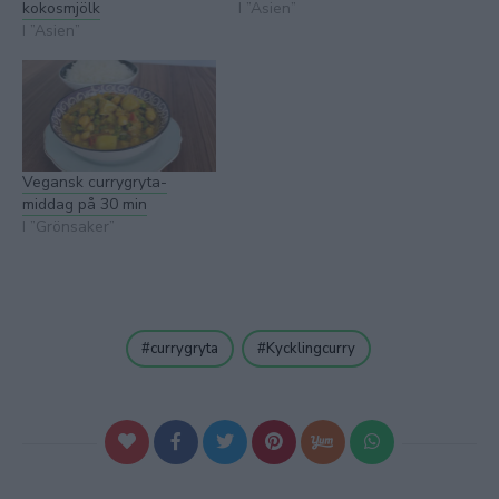
kokosmjölk
I ”Asien”
I ”Asien”
Vegansk currygryta-
middag på 30 min
I ”Grönsaker”
currygryta
Kycklingcurry