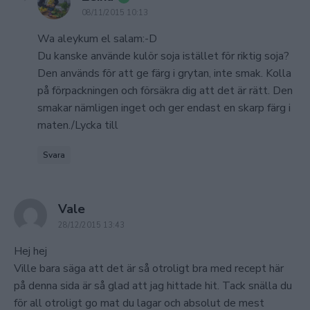
08/11/2015 10:13
Wa aleykum el salam:-D
Du kanske använde kulör soja istället för riktig soja?
Den används för att ge färg i grytan, inte smak. Kolla
på förpackningen och försäkra dig att det är rätt. Den
smakar nämligen inget och ger endast en skarp färg i
maten./Lycka till
Svara
says:
Vale
28/12/2015 13:43
Hej hej
Ville bara säga att det är så otroligt bra med recept här
på denna sida är så glad att jag hittade hit. Tack snälla du
för all otroligt go mat du lagar och absolut de mest