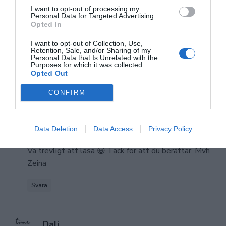
I want to opt-out of processing my
Personal Data for Targeted Advertising.
Opted In
says:
Zozo
01/08/2015 15:16
I want to opt-out of Collection, Use,
Retention, Sale, and/or Sharing of my
Rätten blev omtyckt av familjen, riktigt gott blev det.
Personal Data that Is Unrelated with the
Purposes for which it was collected.
Opted Out
Svara
CONFIRM
says:
Zeina
Data Deletion
Data Access
Privacy Policy
01/08/2015 20:18
Va trevligt att läsa 😀 Tack för att du berättar. Mvh
Zeina
Svara
says:
Dali