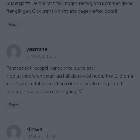
Supergott! Denna rätt fick högst betyg och kommer göras
fler gånger. Gick utmärkt att äta dagen efter också
Svara
says:
yasmine
13/08/2018 15:41
Fantastiskt recept! Kunde inte sluta äta!!
Tog ut ingefäran innan jag hällde i kycklingen, tror 2-3 små
ingefärabitar följde med och det smakade riktigt gott!
Mer ingefära i grytan nästa gång 🙂
Svara
says:
Ninwa
01/03/2019 14:30