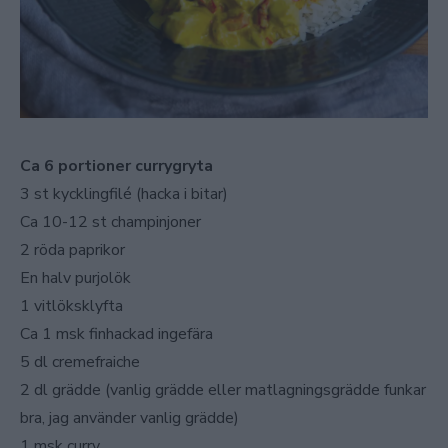
Ca 6 portioner currygryta
3 st kycklingfilé (hacka i bitar)
Ca 10-12 st champinjoner
2 röda paprikor
En halv purjolök
1 vitlöksklyfta
Ca 1 msk finhackad ingefära
5 dl cremefraiche
2 dl grädde (vanlig grädde eller matlagningsgrädde funkar
bra, jag använder vanlig grädde)
1 msk curry