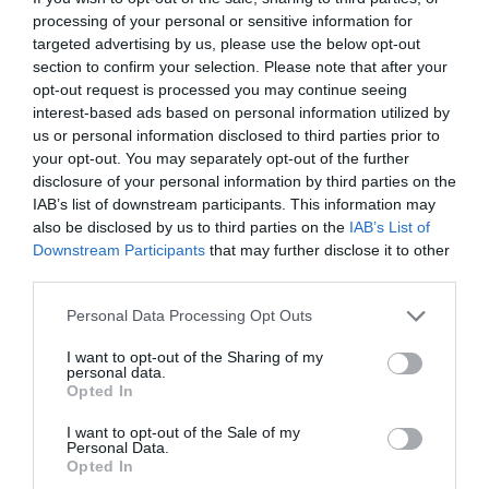
processing of your personal or sensitive information for
Svara
targeted advertising by us, please use the below opt-out
section to confirm your selection. Please note that after your
opt-out request is processed you may continue seeing
interest-based ads based on personal information utilized by
says:
Hanna
us or personal information disclosed to third parties prior to
31/07/2015 17:44
your opt-out. You may separately opt-out of the further
disclosure of your personal information by third parties on the
fantastiskt god och enkel att göra
IAB’s list of downstream participants. This information may
also be disclosed by us to third parties on the
IAB’s List of
Svara
Downstream Participants
that may further disclose it to other
third parties.
Personal Data Processing Opt Outs
says:
Zeina
31/07/2015 20:11
I want to opt-out of the Sharing of my
personal data.
Härligt 😀 Kul att du gillar receptet. Tack för att du
Opted In
kikade in och lämnade en kommentar. Kram Zeina
I want to opt-out of the Sale of my
Personal Data.
Svara
Opted In