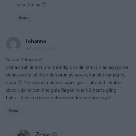
läsa. /Zeina 🙂
Svara
says:
Johanna
02/11/2015 12:30
Salam 3alaykum!
InshaAllah är allt bra med dig och din familj. När jag gjorde
denna gryta så blev den brun av soyan, kanske har jag fel
soya 🙂 Men den smakade super gott i alla fall, skulle
dock vilja ha den fina gula färgen kvar till nästa gång
haha… Kanske du kan rekommendera en bra soya?
Svara
says:
Zeina