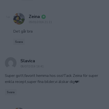
says:
Zeina
05/01/2016 21:11
Det går bra
Svara
says:
Slavica
08/07/2016 16:41
Super gott,favorit hemma hos oss!Tack Zeina för super
enkla recept,super fina bilder,vi älskar dig❤️!
Svara