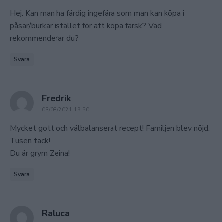
Hej. Kan man ha färdig ingefära som man kan köpa i
påsar/burkar istället för att köpa färsk? Vad
rekommenderar du?
Svara
says:
Fredrik
03/08/2021 19:50
Mycket gott och välbalanserat recept! Familjen blev nöjd.
Tusen tack!
Du är grym Zeina!
Svara
says:
Raluca