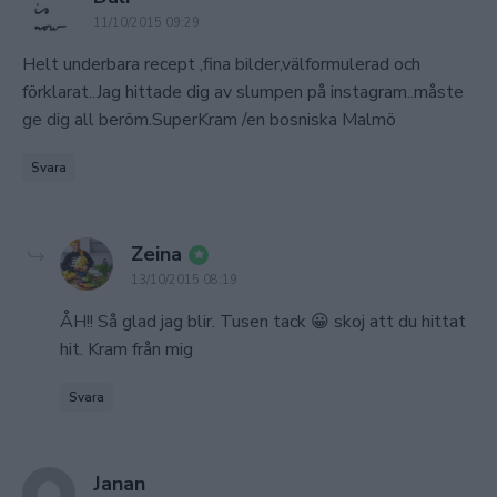
11/10/2015 09:29
Helt underbara recept ,fina bilder,välformulerad och
förklarat..Jag hittade dig av slumpen på instagram..måste
ge dig all beröm.SuperKram /en bosniska Malmö
Svara
says:
Zeina
13/10/2015 08:19
ÅH!! Så glad jag blir. Tusen tack 😀 skoj att du hittat
hit. Kram från mig
Svara
says:
Janan