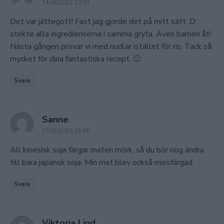
14/06/2022 23:01
Det var jättegott! Fast jag gjorde det på mitt sätt :D:
stekte alla ingredienserna i samma gryta. Även barnen åt!
Nästa gången provar vi med nudlar istället för ris. Tack så
mycket för dina fantastiska recept. 🙂
Svara
says:
Sanne
15/01/2023 18:06
All kinesisk soja färgar maten mörk, så du bör nog ändra
till bara japansk soja. Min mat blev också missfärgad
Svara
says:
Viktoria Lind