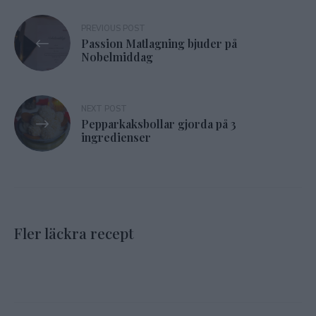
Inläggsnavigering
PREVIOUS POST
Passion Matlagning bjuder på
Nobelmiddag
NEXT POST
Pepparkaksbollar gjorda på 3
ingredienser
Fler läckra recept