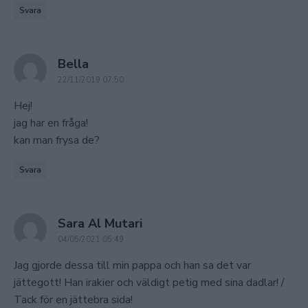
Svara
says:
Bella
22/11/2019 07:50
Hej!
jag har en fråga!
kan man frysa de?
Svara
says:
Sara Al Mutari
04/05/2021 05:49
Jag gjorde dessa till min pappa och han sa det var
jättegott! Han irakier och väldigt petig med sina dadlar! /
Tack för en jättebra sida!