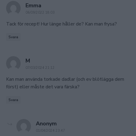
says:
Emma
06/09/2022 18:03
Tack för recept! Hur länge håller de? Kan man frysa?
Svara
says:
M
07/03/2024 21:12
Kan man använda torkade dadlar (och ev blötlägga dem
först) eller måste det vara färska?
Svara
says:
Anonym
01/04/2024 23:47