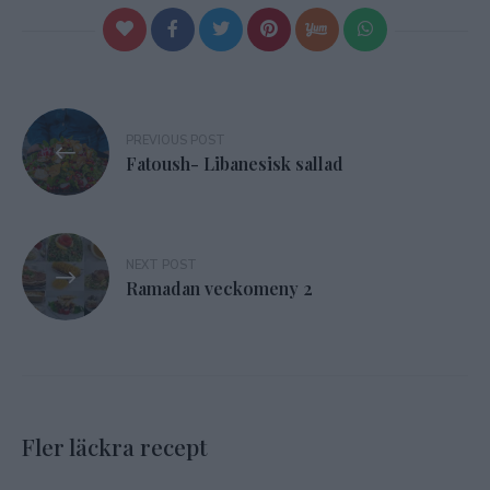
Inläggsnavigering
PREVIOUS POST
Fatoush- Libanesisk sallad
NEXT POST
Ramadan veckomeny 2
Fler läckra recept