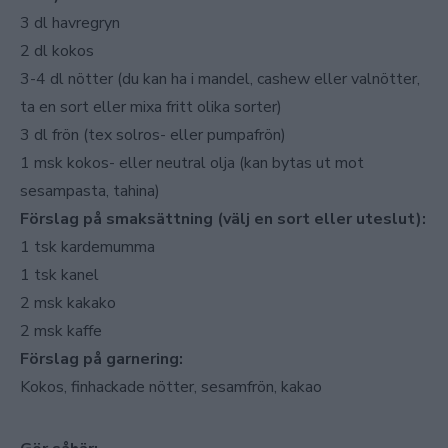
3 dl havregryn
2 dl kokos
3-4 dl nötter (du kan ha i mandel, cashew eller valnötter,
ta en sort eller mixa fritt olika sorter)
3 dl frön (tex solros- eller pumpafrön)
1 msk kokos- eller neutral olja (kan bytas ut mot
sesampasta, tahina)
Förslag på smaksättning (välj en sort eller uteslut):
1 tsk kardemumma
1 tsk kanel
2 msk kakako
2 msk kaffe
Förslag på garnering:
Kokos, finhackade nötter, sesamfrön, kakao