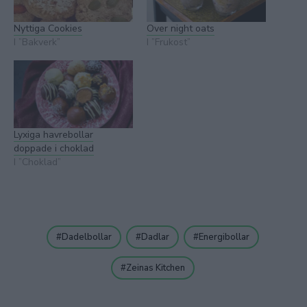
Nyttiga Cookies
Over night oats
I ”Bakverk”
I ”Frukost”
Lyxiga havrebollar
doppade i choklad
I ”Choklad”
Dadelbollar
Dadlar
Energibollar
Zeinas Kitchen