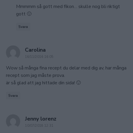
Mmmmm så gott med fikon… skulle nog bli riktigt
gott 🙂
Svara
says:
Carolina
16/11/2016 16:05
Wow så många fina recept du delar med dig av, har många
recept som jag måste prova.
är så glad att jag hittade din sida! 🙂
Svara
says:
Jenny lorenz
10/07/2018 12:31