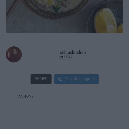
zeinaskitchen
5 847
SE MER
Följ på Instagram