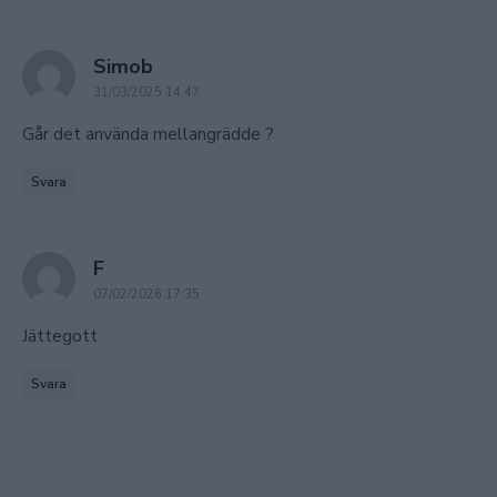
says:
Simob
31/03/2025 14:47
Går det använda mellangrädde ?
Svara
says:
F
07/02/2026 17:35
Jättegott
Svara