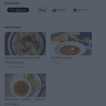
Dela detta:
E-post
Skriv ut
Relaterade
Rysk potatissoppa med
Köttfärssoppa
champinjoner
I ”Färs”
I ”Grönsaker”
Mercimek corbasi- Turkisk
linssoppa