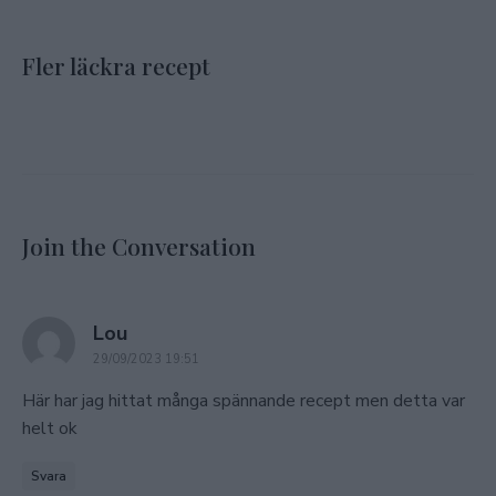
Fler läckra recept
Join the Conversation
says:
Lou
29/09/2023 19:51
Här har jag hittat många spännande recept men detta var
helt ok
Svara