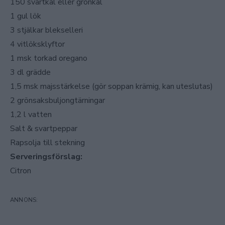
150 svartkål eller grönkål
1 gul lök
3 stjälkar blekselleri
4 vitlöksklyftor
1 msk torkad oregano
3 dl grädde
1,5 msk majsstärkelse (gör soppan krämig, kan uteslutas)
2 grönsaksbuljongtärningar
1,2 l vatten
Salt & svartpeppar
Rapsolja till stekning
Serveringsförslag:
Citron