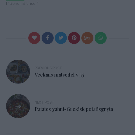
I ”Bönor & linser”
Inläggsnavigering
PREVIOUS POST
Veckans matsedel v 35
NEXT POST
Patates yahni-Grekisk potatisgryta