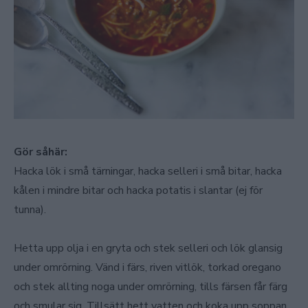
Gör såhär:
Hacka lök i små tärningar, hacka selleri i små bitar, hacka
kålen i mindre bitar och hacka potatis i slantar (ej för
tunna).
Hetta upp olja i en gryta och stek selleri och lök glansig
under omrörning. Vänd i färs, riven vitlök, torkad oregano
och stek allting noga under omrörning, tills färsen får färg
och smular sig. Tillsätt hett vatten och koka upp soppan.