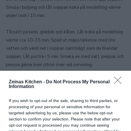
Smula i buljong och låt soppan koka på medelhög värme
under lock i 15 min.
Tillsätt potatis, grädde och kålen. Låt koka på medelhög
värme i ca 10-15 min. Späd ut majsstärkelse med lite
vatten och vänd ner i soppan samtidigt som du blandar
soppan. Låt puttra i 5 min. Smaka av med salt, peppar och
pressa gärna över citron över vid servering.
Zeinas Kitchen -
Do Not Process My Personal
Information
If you wish to opt-out of the sale, sharing to third parties, or
processing of your personal or sensitive information for
targeted advertising by us, please use the below opt-out
section to confirm your selection. Please note that after your
opt-out request is processed you may continue seeing