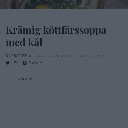
Krämig köttfärssoppa
med kål
31/08/2023
FÄRS
/
GRÖNSAKER
/
POTATIS
/
SOPPOR
150
Skriv ut