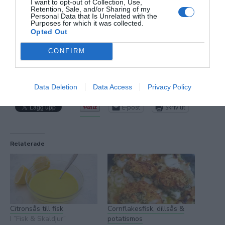
I want to opt-out of Collection, Use,
Retention, Sale, and/or Sharing of my
Personal Data that Is Unrelated with the
Purposes for which it was collected.
Opted Out
CONFIRM
Data Deletion
Data Access
Privacy Policy
Dela detta:
E-post
Skriv ut
Relaterade
Citronsås till fisk
Cornflakesfisk, dillsås &
I ”Fisk & Skaldjur”
potatismos