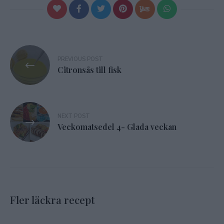
Inläggsnavigering
PREVIOUS POST
Citronsås till fisk
NEXT POST
Veckomatsedel 4- Glada veckan
Fler läckra recept