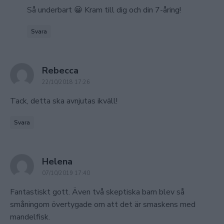
Så underbart 😀 Kram till dig och din 7-åring!
Svara
says:
Rebecca
22/10/2018 17:26
Tack, detta ska avnjutas ikväll!
Svara
says:
Helena
07/10/2019 17:40
Fantastiskt gott. Även två skeptiska barn blev så
småningom övertygade om att det är smaskens med
mandelfisk.