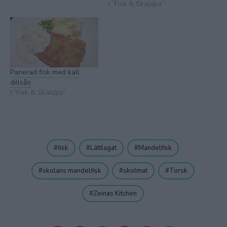
I ”Fisk & Skaldjur”
Panerad fisk med kall
dillsås
I ”Fisk & Skaldjur”
fisk
Lättlagat
Mandelfisk
skolans mandelfisk
skolmat
Torsk
Zeinas Kitchen