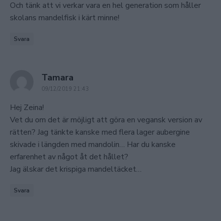
Och tänk att vi verkar vara en hel generation som håller
skolans mandelfisk i kärt minne!
Svara
says:
Tamara
09/12/2019 21:43
Hej Zeina!
Vet du om det är möjligt att göra en vegansk version av
rätten? Jag tänkte kanske med flera lager aubergine
skivade i längden med mandolin… Har du kanske
erfarenhet av något åt det hållet?
Jag älskar det krispiga mandeltäcket…
Svara