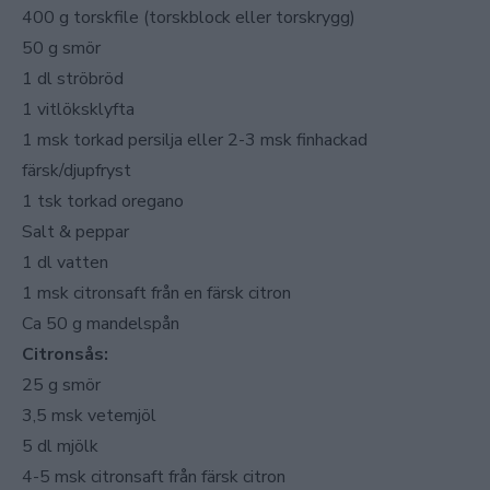
400 g torskfile (torskblock eller torskrygg)
50 g smör
1 dl ströbröd
1 vitlöksklyfta
1 msk torkad persilja eller 2-3 msk finhackad
färsk/djupfryst
1 tsk torkad oregano
Salt & peppar
1 dl vatten
1 msk citronsaft från en färsk citron
Ca 50 g mandelspån
Citronsås:
25 g smör
3,5 msk vetemjöl
5 dl mjölk
4-5 msk citronsaft från färsk citron