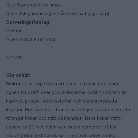
Salt & peppar efter smak
0,5-1 tsk gurkmeja (ger såsen en härlig gul färg)
Serveringsförslag:
Potatis
Riven morot eller ärtor
Gör såhär:
Fisken:
Tina upp fisken och lägg i en ugnsform. Värm
ugnen till 200°, över och undervärme. Smält smöret i en
kastrull, pressa i vitlöksklyftan och blanda med alla
kryddor. Rör i vatten, citron och slutligen ströbröd. Smeta
röran på fisken och strö på mandeln. Baka fisken mitt i
ugnen i ca 20 min, tiden kan variera beroende på hur
stora/tjocka fiskbitar du har. Ta ut och servera med