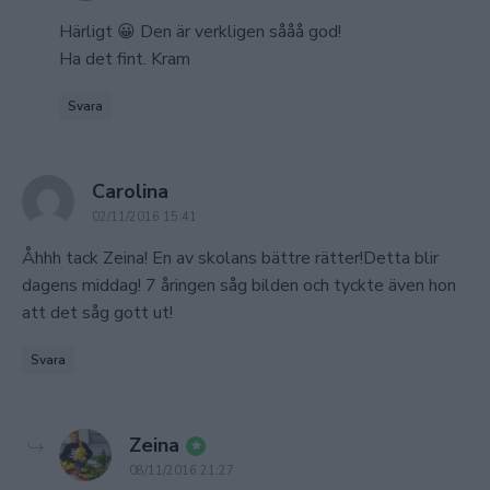
Härligt 😀 Den är verkligen sååå god!
Ha det fint. Kram
Svara
says:
Carolina
02/11/2016 15:41
Åhhh tack Zeina! En av skolans bättre rätter!Detta blir
dagens middag! 7 åringen såg bilden och tyckte även hon
att det såg gott ut!
Svara
says:
Zeina
08/11/2016 21:27