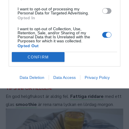
I want to opt-out of processing my
Personal Data for Targeted Advertising.
Opted In
I want to opt-out of Collection, Use,
Retention, Sale, and/or Sharing of my
Personal Data that Is Unrelated with the
Purposes for which it was collected.
Opted Out
CONFIRM
Data Deletion
Data Access
Privacy Policy
TIPS INFÖR HELGEN!
En god helgfrukost är aldrig fel.
Fattiga riddare
med ett
glas
smoothie
är rena rama lyckan en lördag morgon.