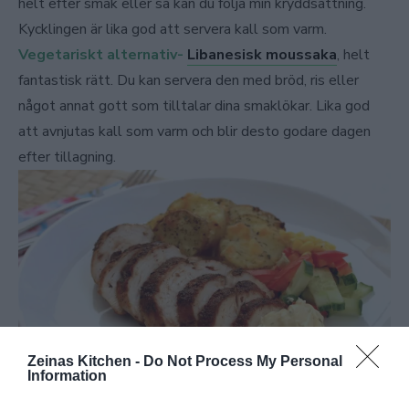
helt efter smak eller så kan du följa min kryddsättning.
Kycklingen är lika god att servera kall som varm.
Vegetariskt alternativ-
Libanesisk moussaka
, helt
fantastisk rätt. Du kan servera den med bröd, ris eller
något annat gott som tilltalar dina smaklökar. Lika god
att avnjutas kall som varm och blir desto godare dagen
efter tillagning.
Zeinas Kitchen -
Do Not Process My Personal
Information