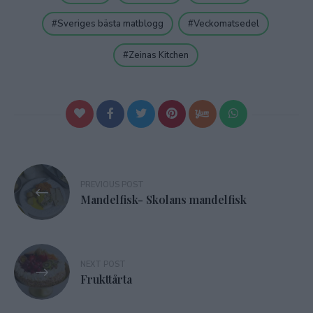
Sveriges bästa matblogg
Veckomatsedel
Zeinas Kitchen
Inläggsnavigering
PREVIOUS POST
Mandelfisk- Skolans mandelfisk
NEXT POST
Frukttårta