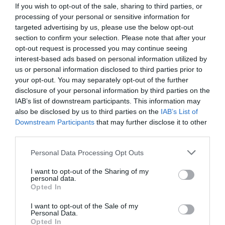
If you wish to opt-out of the sale, sharing to third parties, or
processing of your personal or sensitive information for
targeted advertising by us, please use the below opt-out
Fredag- Festlig middag
section to confirm your selection. Please note that after your
Äntligen fredag och dags för en kalasmiddag som gör alla
opt-out request is processed you may continue seeing
kring middagsbordet lite extra glada. Idag tycker jag att ni
interest-based ads based on personal information utilized by
us or personal information disclosed to third parties prior to
ska unna er hamburgare. Här hittar du
kycklingburgare
your opt-out. You may separately opt-out of the further
med gurkmajonnäs
eller vanliga
hamburgare med
disclosure of your personal information by third parties on the
coleslaw
.
Att köpa färdiga burgare och steka upp dem är
IAB’s list of downstream participants. This information may
also be disclosed by us to third parties on the
IAB’s List of
inte fel det heller, funkar fint det med. Till dig som vill äta
Downstream Participants
that may further disclose it to other
nyttigt, skippa brödet och ös på med mycket grönt
third parties.
bredvid burgaren!
Personal Data Processing Opt Outs
Vegetariskt alternativ-
Har du testat halloumiburgare?
Så gott! Skär en bit halloumiost 2-3 delar, krydda dem
I want to opt-out of the Sharing of my
personal data.
med svartpeppar, paprikapulver, peppar och lite
Opted In
grillkrydda. Stek skivorna i ca 2 min på varje sida och
I want to opt-out of the Sale of my
servera genast med hamburgaretillbehör.
Personal Data.
Opted In