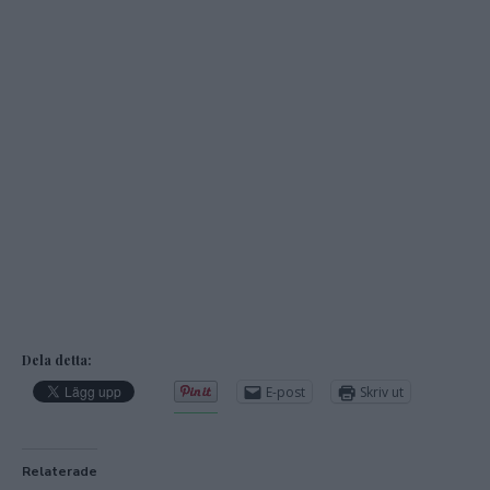
Dela detta:
E-post
Skriv ut
Relaterade