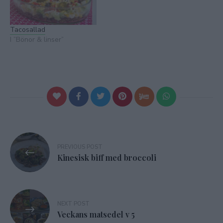
Tacosallad
I ”Bönor & linser”
Inläggsnavigering
PREVIOUS POST
Kinesisk biff med broccoli
NEXT POST
Veckans matsedel v 5