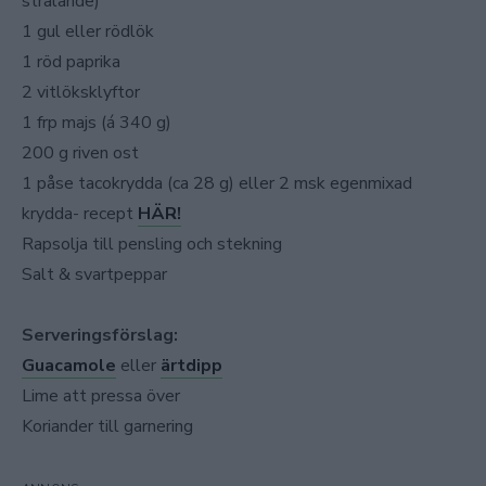
strålande)
1 gul eller rödlök
1 röd paprika
2 vitlöksklyftor
1 frp majs (á 340 g)
200 g riven ost
1 påse tacokrydda (ca 28 g) eller 2 msk egenmixad
krydda- recept
HÄR!
Rapsolja till pensling och stekning
Salt & svartpeppar
Serveringsförslag:
Guacamole
eller
ärtdipp
Lime att pressa över
Koriander till garnering