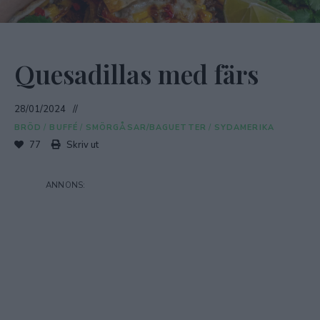
Quesadillas med färs
28/01/2024
BRÖD
/
BUFFÉ
/
SMÖRGÅSAR/BAGUETTER
/
SYDAMERIKA
77
Skriv ut