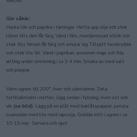
Gör såhär:
Hacka lök och paprika i tärningar. Hetta upp olja och stek
löken tills den får färg. Vänd i färs, riven/pressad vitlök och
stek tills färsen får färg och smular sig Tillsätt tacokrydda
och stek lite till. Vänd i paprikan, avrunnen majs och fräs
allting under omrörning i ca 3-4 min. Smaka av med salt
och peppar.
Värm ugnen till 200°, över och udervärme. Dela
tortillabröden i mitten, lägg sedan i fyllning, riven ost och
vik
(se bild)
. Lägg på en plåt med baklåtspapper, pensla
ovansidan med lite med rapsolja. Grädda mitt i ugnen i ca
10-15 min. Servera och njut!