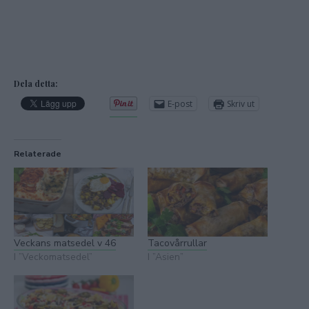
Dela detta:
E-post
Skriv ut
Relaterade
Veckans matsedel v 46
Tacovårrullar
I ”Veckomatsedel”
I ”Asien”