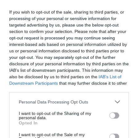
grönsaker. Skala sötpotatis och morot. Hacka alla
grönsaker förutom okra och sivri i grova bitar. Droppa ner
If you wish to opt-out of the sale, sharing to third parties, or
grönsakerna och habanero i grytan och låt puttra i ca 35-
processing of your personal or sensitive information for
targeted advertising by us, please use the below opt-out
40 min, tills grönsakerna mjuknar utan att de kokas
section to confirm your selection. Please note that after your
sönder.
opt-out request is processed you may continue seeing
interest-based ads based on personal information utilized by
us or personal information disclosed to third parties prior to
Under tiden grönsakerna puttrar förbereder du riset.
your opt-out. You may separately opt-out of the further
Tvätta riset ordentligt i ljummet vatten och försök att
disclosure of your personal information by third parties on the
tvätta bort så mycket som möjligt av stärkelsen utan att
IAB’s list of downstream participants. This information may
also be disclosed by us to third parties on the
IAB’s List of
du bryter sönder riskornen. Låt riset stå i blöt i 30 min.
Downstream Participants
that may further disclose it to other
third parties.
Ta varsamt upp grönsakerna från tomatsåsen med en
Personal Data Processing Opt Outs
hålslev, lägg på ett fat och täck med ett lock eller folie.
Droppa ner fisken i tomatsåsen och låt den puttra i såsen
I want to opt-out of the Sharing of my
personal data.
i ca 10-12 min, ta varsamt upp fisken, lägg på ett fat och
Opted In
täck.
I want to opt-out of the Sale of my