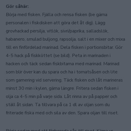
Gör såhär:
Börja med fisken. Fjälla och rensa fisken (be gärna
personalen i fiskdisken att göra det åt dig). Lägg
grovhackad persilja, vitlök, sivri/paprika, salladslök,
habanero, smulad buljong, rapsolja, salt i en mixer och mixa
till en finfördelad marinad. Dela fisken i portionsbitar. Gör
4-5 hack på fiskköttet (se bild). Peta in marinaden i
hacken och täck sedan fiskbitarna med marinad. Marinad
som blir över kan du spara och ha i tomatsåsen och lite
som garnering vid servering. Täck fisken och låt marineras
minst 30 min i kylen, gärna längre. Fritera sedan fisken i
olja ca 4-5 min på varje sida. Låt rinna av på papper och
ställ åt sidan. Ta tillvara på ca 1 dl av oljan som du
friterade fiska med och sila av den. Spara oljan till riset.