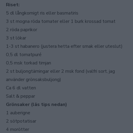
Riset:
5 dl långkornigt ris eller basmatiris
3 st mogna röda tomater eller 1 burk krossad tomat
2 röda paprikor
3 st lökar
1-3 st habanero (justera hetta efter smak eller uteslut)
0,5 dl tomatpuré
0,5 msk torkad timjan
2 st buljongtärningar eller 2 msk fond (valfri sort, jag
använder grönsaksbuljong)
Ca 6 dl vatten
Salt & peppar
Grönsaker (läs tips nedan)
1 auberigne
2 sötpotatisar
4 morötter