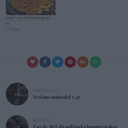
Jollof rice-Västafrikanskt
ris
I ”Afrika”
Inläggsnavigering
PREVIOUS POST
Veckans matsedel v 47
NEXT POST
Pao de Mel-Brasilianska honungskakor