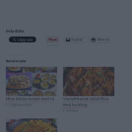
Dela detta:
E-post
Skriv ut
Relaterade
Mina bästa recept med ris
Västafrikansk Jollof Rice
I ”Afghanistan”
med kyckling
I ”Afrika”