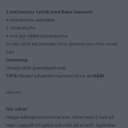
1 mellanstor tallrik med Baba Ganoush
4 mellanstora aubergine
1 vitlöksklyfta
4 msk
ljus tahina
(sesampasta)
En halv eller hel pressad citron (justera syra efter smak)
Salt
Garnering:
Olivolja eller granatäppelsirap
TIPS!
Recept på perfekt hummus hittar du
HÄR!
Gör såhär:
Nagga auberginerna med en kniv, räcker med 2 hack på
varje. Lägg på ett galler och ställ på en plåt. Jag brukar