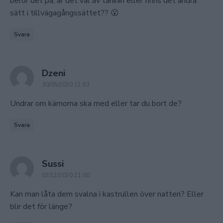
beror det på, är det val av tahinin eller finns det andra
sätt i tillvägagångssättet?? 😮
Svara
says:
Dzeni
30/05/2020 12:53
Undrar om kärnorna ska med eller tar du bort de?
Svara
says:
Sussi
02/12/2020 21:00
Kan man låta dem svalna i kastrullen över natten? Eller
blir det för länge?