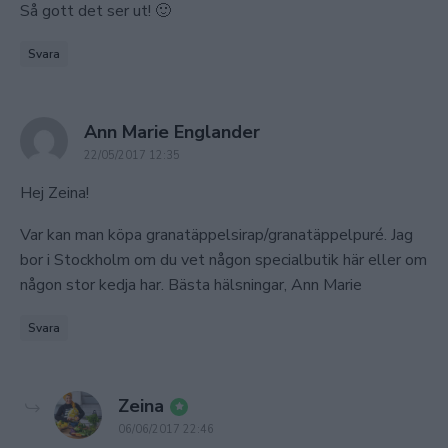
Så gott det ser ut! 🙂
Svara
says:
Ann Marie Englander
22/05/2017 12:35
Hej Zeina!
Var kan man köpa granatäppelsirap/granatäppelpuré. Jag
bor i Stockholm om du vet någon specialbutik här eller om
någon stor kedja har. Bästa hälsningar, Ann Marie
Svara
says:
Zeina
06/06/2017 22:46