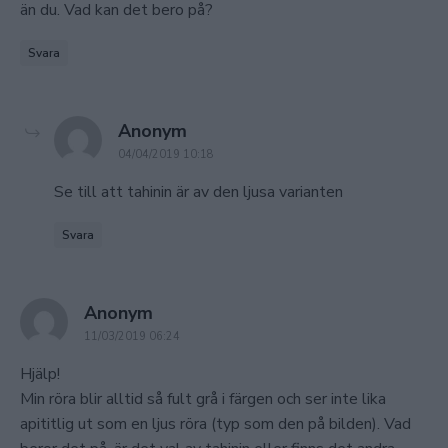
än du. Vad kan det bero på?
Svara
says:
Anonym
04/04/2019 10:18
Se till att tahinin är av den ljusa varianten
Svara
says:
Anonym
11/03/2019 06:24
Hjälp!
Min röra blir alltid så fult grå i färgen och ser inte lika
apititlig ut som en ljus röra (typ som den på bilden). Vad