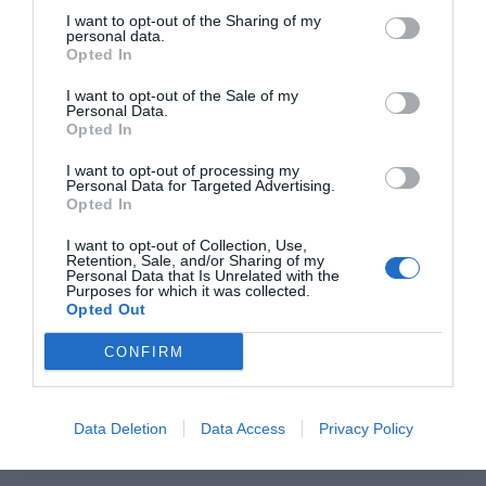
I want to opt-out of the Sharing of my
personal data.
Inläggsnavigering
Opted In
PREVIOUS POST
Friterad banan/ ananas med glass
I want to opt-out of the Sale of my
Personal Data.
Opted In
I want to opt-out of processing my
Personal Data for Targeted Advertising.
NEXT POST
Opted In
Vegansk fesenjon med Oumph!
I want to opt-out of Collection, Use,
Retention, Sale, and/or Sharing of my
Personal Data that Is Unrelated with the
Purposes for which it was collected.
Opted Out
CONFIRM
Fler läckra recept
Data Deletion
Data Access
Privacy Policy