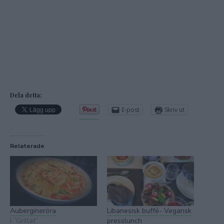
Dela detta:
E-post
Skriv ut
Relaterade
Aubergineröra
Libanesisk buffé- Vegansk
I ”Grillat”
presslunch