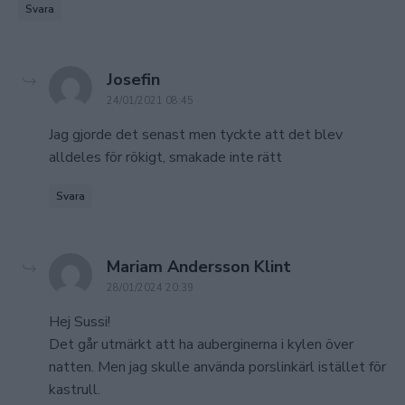
Svara
says:
Josefin
24/01/2021 08:45
Jag gjorde det senast men tyckte att det blev
alldeles för rökigt, smakade inte rätt
Svara
says:
Mariam Andersson Klint
28/01/2024 20:39
Hej Sussi!
Det går utmärkt att ha auberginerna i kylen över
natten. Men jag skulle använda porslinkärl istället för
kastrull.