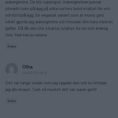
auberginröra. De blir supergod. Auberginröran passar
utmärkt som pålägg på olika sorters bröd istället för ost
och köttpålägg. En vegansk variant som är mums god.
Ivkäll gjorde jag auberginröra och mosade den bara med en
gaffel. Då får den lite struktur istället för en slät krämig
röra. Man kan ju variera.
Svara
says:
Olha
22/06/2025 06:32
Det var länge sedan som jag lagade den och nu hittade
jag din recept. Tack så mycket det var super gott!
Svara