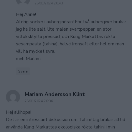
28/01/2024 20:43
Hej Anne!
Aldrig socker i auberginöran! För två auberginer brukar
jag ha lite salt, lite malen svartpeppar, en stor
vitlöksklyfta pressad, och Kung Markattas rökta
sesampasta (tahina), halvcitronsaft eller hel om man
vill ha mycket syra.
mvh Mariam
Svara
says:
Mariam Andersson Klint
28/01/2024 20:36
Hej allihopa!
Det är en intressant diskussion om Tahini! Jag brukar alltid
använda Kung Markattas ekologiska rökta tahini i min