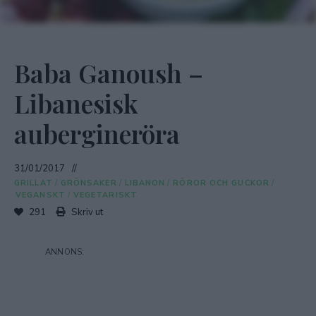
Baba Ganoush –
Libanesisk
aubergineröra
31/01/2017
GRILLAT
/
GRÖNSAKER
/
LIBANON
/
RÖROR OCH GUCKOR
/
VEGANSKT
/
VEGETARISKT
291
Skriv ut