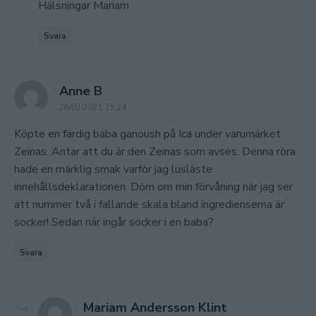
Hälsningar Mariam
Svara
says:
Anne B
28/02/2021 15:24
Köpte en färdig baba ganoush på Ica under varumärket
Zeinas. Antar att du är den Zeinas som avses. Denna röra
hade en märklig smak varför jag lusläste
innehållsdeklarationen. Döm om min förvåning när jag ser
att nummer två i fallande skala bland ingredienserna är
socker! Sedan när ingår socker i en baba?
Svara
says:
Mariam Andersson Klint