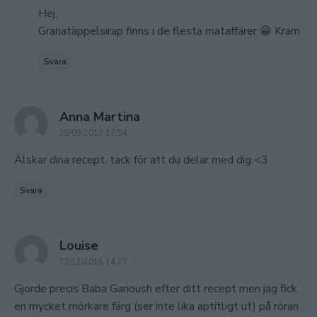
Hej,
Granatäppelsirap finns i de flesta mataffärer 😀 Kram
Svara
says:
Anna Martina
25/09/2017 17:54
Älskar dina recept, tack för att du delar med dig <3
Svara
says:
Louise
22/12/2018 14:27
Gjorde precis Baba Ganoush efter ditt recept men jag fick
en mycket mörkare färg (ser inte lika aptitligt ut) på röran