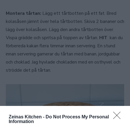
Montera tårtan:
Lägg ett tårtbotten på ett fat. Bred
kolasåsen jämnt över hela tårtbotten. Skiva 2 bananer och
lägg över kolasåsen. Lägg den andra tårtbotten över.
Vispa grädde och spritsa på toppen av tårtan.
HIT
kan du
förbereda kakan flera timmar innan servering. En stund
innan servering garnerar du tårtan med banan, jordgubbar
och choklad. Jag hyvlade chokladen med en osthyvel och
strödde det på tårtan.
Zeinas Kitchen -
Do Not Process My Personal
Information