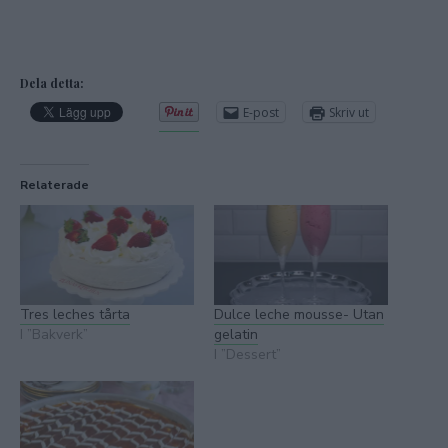
Dela detta:
E-post
Skriv ut
Relaterade
Tres leches tårta
Dulce leche mousse- Utan
I ”Bakverk”
gelatin
I ”Dessert”