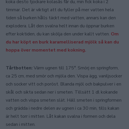
koka desto tjockare kolasås får du, min fick koka i 2
timmar. Det är viktigt att du fyller på mer vatten hela
tiden så burken hålls täckt med vatten, annars kan den
explodera. Låt den svalna helt innan du öppnar burken
efter koktiden, du kan skölja den under kallt vatten.
Om
du har köpt en burk karamelliserad mjölk så kan du
hoppa över momentet med kokning.
Tårtbotten:
Värm ugnen till 175°. Smörj en springform,
ca 25 cm, med smör och mjöla den. Vispa ägg, vaniljsocker
och socker vitt och poröst. Blanda mjöl och bakpulver i en
skål och sikta sedan ner i smeten. Tillsätt 1 dl kokande
vatten och vispa smeten slät. Häll smeten i springformen
och grädda i nedre delen av ugnen i ca 30 min, tills kakan
är helt torr i mitten. Låt kakan svalna i formen och dela
sedan i mitten.