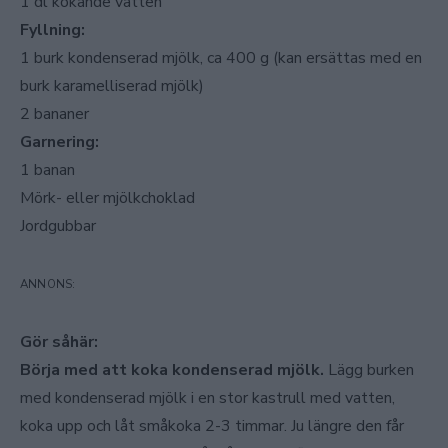
1 dl kokande vatten
Fyllning:
1 burk kondenserad mjölk, ca 400 g (kan ersättas med en
burk karamelliserad mjölk)
2 bananer
Garnering:
1 banan
Mörk- eller mjölkchoklad
Jordgubbar
Gör såhär:
Börja med att koka kondenserad mjölk.
Lägg burken
med kondenserad mjölk i en stor kastrull med vatten,
koka upp och låt småkoka 2-3 timmar. Ju längre den får