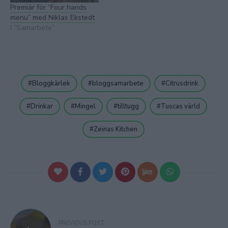
Premiär för “Four hands
menu” med Niklas Ekstedt
I ”Samarbete”
Bloggkärlek
bloggsamarbete
Citrusdrink
Drinkar
Mingel
tilltugg
Tuscas värld
Zeinas Kitchen
Inläggsnavigering
PREVIOUS POST