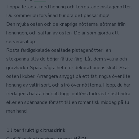
Toppa fetaost med honung och torrostade pistagenötter.
Du kommer bli förvånad hur bra det passar ihop!
Den mjuka osten och de knapriga nötterna, sötman från
honungen, och sältan av osten. De är som gjorda att
serveras ihop.
Rosta färdigskalade osaltade pistagenötter i en
stekpanna tills de börjar få lite färg. Låt dem svalna och
grovhacka. Spara några hela för dekorationens skull. Skär
osten i kuber. Arrangera snyggt på ett fat, ringla över lite
honung av valfri sort, och strö över nötterna. Hepp, du har
fredagens bästa drinktilltugg, bufféns läckraste ostbricka
eller en spännande förrätt till en romantisk middag på tu
man hand.
1 liter fruktig citrusdrink
Ca 6-8 msk citronsirap- recept
HÄR!