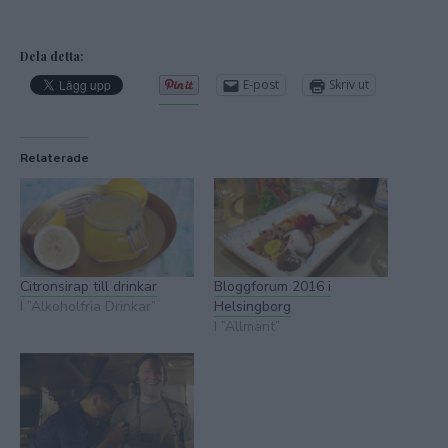
Dela detta:
E-post
Skriv ut
Relaterade
Citronsirap till drinkar
Bloggforum 2016 i
I ”Alkoholfria Drinkar”
Helsingborg
I ”Allmänt”