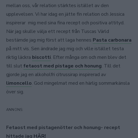
mellan oss, vår relation stärktes istället av den
upplevelsen. Vi har idag en jätte fin relation och Jessica
inspirerar mig med sina fina recept och positiva attityd.
När jag skulle välja ett recept från Tuscas Värld
bestämde jag mig först att laga hennes
Pasta carbonara
på mitt vis. Sen ändrade jag mig och ville istället testa
riktig läckra
biscotti
. Efter många om och men blev det
till slut
fetaost med pistage och honung
. Till det
gjorde jag en alkoholfri citrussirap inspirerad av
limoncello
. God mingelmat med en härlig sommarkänsla
över sig.
Fetaost med pistagenötter och honung- recept
hittade jag
HÄR!