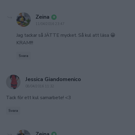
says:
Zeina
11/04/2016 23:47
Jag tackar så JÄTTE mycket. Så kul att läsa 😀
KRAM!!!
Svara
says:
Jessica Giandomenico
08/04/2016 11:32
Tack för ett kul samarbete! <3
Svara
says:
Zeina