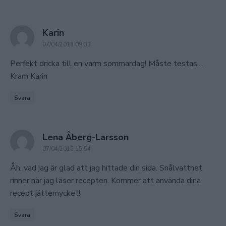
says:
Karin
07/04/2016 09:33
Perfekt dricka till en varm sommardag! Måste testas…
Kram Karin
Svara
says:
Lena Åberg-Larsson
07/04/2016 15:54
Åh, vad jag är glad att jag hittade din sida. Snålvattnet
rinner när jag läser recepten. Kommer att använda dina
recept jättemycket!
Svara