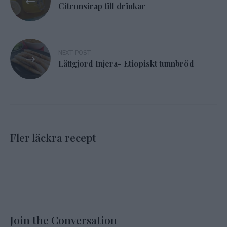
Citronsirap till drinkar
NEXT POST
Lättgjord Injera- Etiopiskt tunnbröd
Fler läckra recept
Join the Conversation