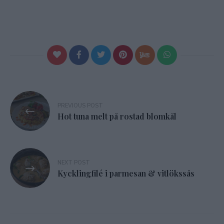
Inläggsnavigering
PREVIOUS POST
Hot tuna melt på rostad blomkål
NEXT POST
Kycklingfilé i parmesan & vitlökssås