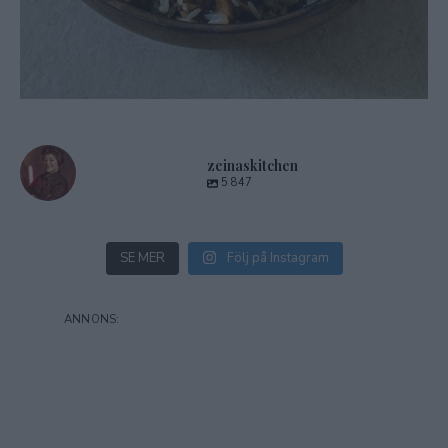
zeinaskitchen
5 847
SE MER
Följ på Instagram