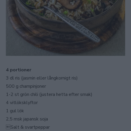
4 portioner
3 dl ris (jasmin eller långkornigt ris)
500 g champinjoner
1-2 st grön chili (justera hetta efter smak)
4 vitlöksklyftor
1 gul lök
2,5 msk japansk soja
Salt & svartpeppar