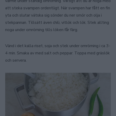
värme under ständig omrörning. Viktigt att du är noga med
att steka svampen ordentligt. När svampen har fått en fin
yta och slutar vätska sig sönder du ner smör och olja i
stekpannan. Tillsätt även chili, vitlök och lök. Stek allting
noga under omrörning tills löken får färg.
Vänd i det kalla riset, soja och stek under omrörning i ca 3-
4 min. Smaka av med salt och peppar. Toppa med gräslök
och servera.