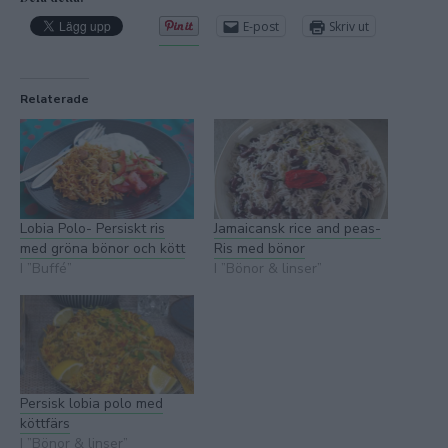
E-post
Skriv ut
Relaterade
Lobia Polo- Persiskt ris
Jamaicansk rice and peas-
med gröna bönor och kött
Ris med bönor
I ”Buffé”
I ”Bönor & linser”
Persisk lobia polo med
köttfärs
I ”Bönor & linser”