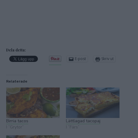
Dela detta:
E-post
Skriv ut
Relaterade
Birria tacos
Lättlagad tacopaj
I ”Grytor”
I ”Färs”