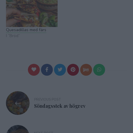
Quesadillas med färs
I ”Bröd”
Inläggsnavigering
PREVIOUS POST
Söndagsstek av högrev