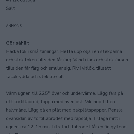
4 msk olivolja
Salt
Gör såhär:
Hacka lök i små tärningar. Hetta upp olja i en stekpanna
och stek löken tills den får färg. Vänd i färs och stek färsen
tills den får färg och smular sig. Riv i vitlök, tillsätt
tacokrydda och stek lite till.
Värm ugnen till 225°, över och undervärme. Lägg färs på
ett tortillabröd, toppa med riven ost. Vik ihop till en
halvmåne. Lägg på en plåt med bakplåtspapper. Pensla
ovansidan av tortillabrödet med rapsolja. Tillaga mitt i
ugnen i ca 12-15 min, tills tortillabrödet får en fin gyllene