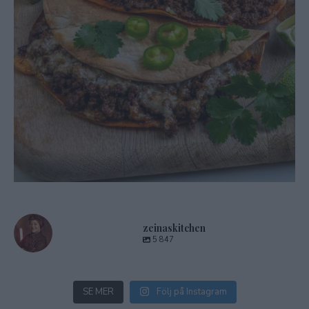
zeinaskitchen
5 847
SE MER
Följ på Instagram