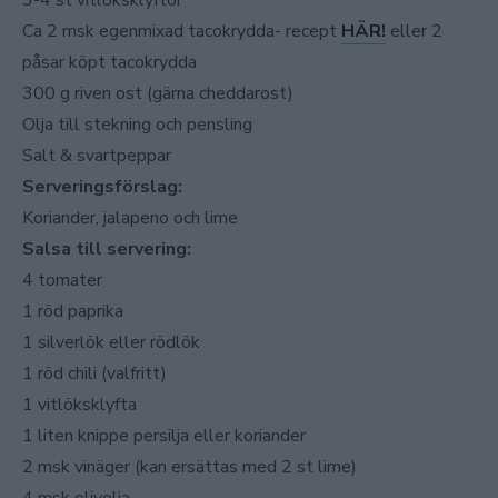
3-4 st vitlöksklyftor
Ca 2 msk egenmixad tacokrydda- recept
HÄR!
eller 2
påsar köpt tacokrydda
300 g riven ost (gärna cheddarost)
Olja till stekning och pensling
Salt & svartpeppar
Serveringsförslag:
Koriander, jalapeno och lime
Salsa till servering:
4 tomater
1 röd paprika
1 silverlök eller rödlök
1 röd chili (valfritt)
1 vitlöksklyfta
1 liten knippe persilja eller koriander
2 msk vinäger (kan ersättas med 2 st lime)