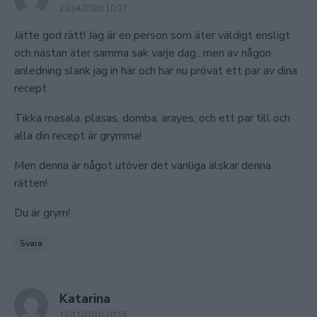
23/04/2020 10:37
Jätte god rätt! Jag är en person som äter väldigt ensligt
och nästan äter samma sak varje dag.. men av någon
anledning slank jag in här och har nu prövat ett par av dina
recept
Tikka masala, plasas, domba, arayes, och ett par till och
alla din recept är grymma!
Men denna är något utöver det vanliga älskar denna
rätten!
Du är grym!
Svara
says:
Katarina
12/11/2020 20:15