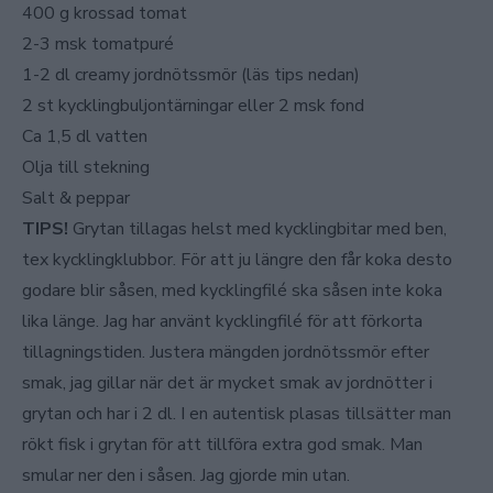
400 g krossad tomat
2-3 msk tomatpuré
1-2 dl creamy jordnötssmör (läs tips nedan)
2 st kycklingbuljontärningar eller 2 msk fond
Ca 1,5 dl vatten
Olja till stekning
Salt & peppar
TIPS!
Grytan tillagas helst med kycklingbitar med ben,
tex kycklingklubbor. För att ju längre den får koka desto
godare blir såsen, med kycklingfilé ska såsen inte koka
lika länge. Jag har använt kycklingfilé för att förkorta
tillagningstiden. Justera mängden jordnötssmör efter
smak, jag gillar när det är mycket smak av jordnötter i
grytan och har i 2 dl. I en autentisk plasas tillsätter man
rökt fisk i grytan för att tillföra extra god smak. Man
smular ner den i såsen. Jag gjorde min utan.