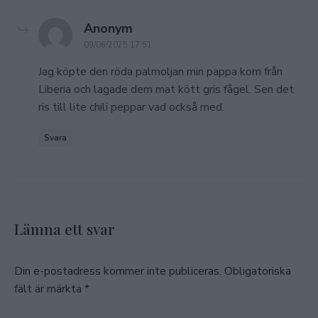
says:
Anonym
09/06/2025 17:51
Jag köpte den röda palmoljan min pappa kom från
Liberia och lagade dem mat kött gris fågel. Sen det
ris till lite chili peppar vad också med.
Svara
Lämna ett svar
Din e-postadress kommer inte publiceras.
Obligatoriska
fält är märkta
*