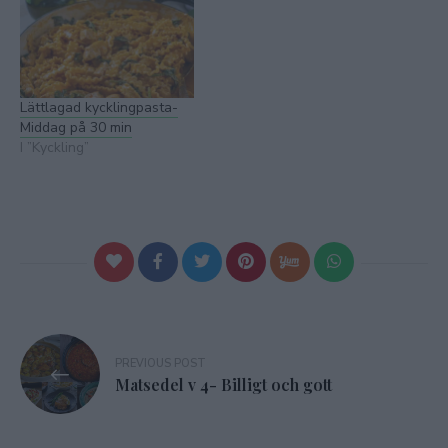
Lättlagad kycklingpasta-
Middag på 30 min
I ”Kyckling”
Inläggsnavigering
PREVIOUS POST
Matsedel v 4- Billigt och gott