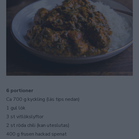
6 portioner
Ca 700 g kyckling (läs tips nedan)
1 gul lök
3 st vitlökslyftor
2 st röda chili (kan uteslutas)
400 g frusen hackad spenat