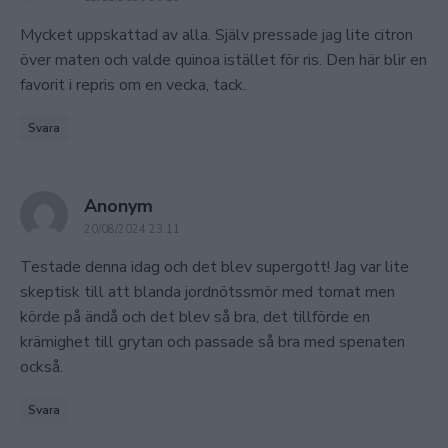
Mycket uppskattad av alla. Själv pressade jag lite citron
över maten och valde quinoa istället för ris. Den här blir en
favorit i repris om en vecka, tack.
Svara
says:
Anonym
20/08/2024 23:11
Testade denna idag och det blev supergott! Jag var lite
skeptisk till att blanda jordnötssmör med tomat men
körde på ändå och det blev så bra, det tillförde en
krämighet till grytan och passade så bra med spenaten
också.
Svara