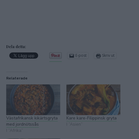
Dela detta:
E-post
Skriv ut
Relaterade
Västafrikansk kikärtsgryta
Kare kare-Filippinsk gryta
med jordnötssås
I ”Asien”
I ”Afrika”