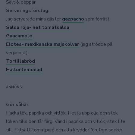
Salt & peppar
Serveringsförslag:
Jag serverade mina gäster
gazpacho
som förrätt
Salsa roja- het tomatsalsa
Guacamole
Elotes- mexikanska majskolvar
(jag strödde på
veganost)
Tortillabröd
Hallonlemonad
Gör såhär:
Hacka lök, paprika och vitlök. Hetta upp olja och stek
löken tills den får färg. Vänd i paprika och vitlök, stek lite
till. Tillsätt tomatpuré och alla kryddor förutom socker