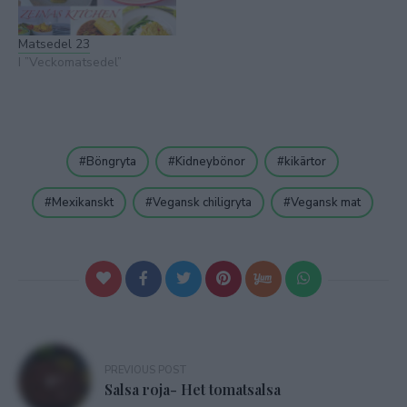
Matsedel 23
I ”Veckomatsedel”
Böngryta
Kidneybönor
kikärtor
Mexikanskt
Vegansk chiligryta
Vegansk mat
Inläggsnavigering
PREVIOUS POST
Salsa roja- Het tomatsalsa