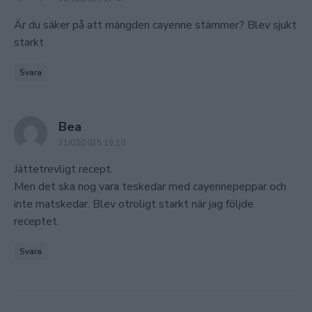
Är du säker på att mängden cayenne stämmer? Blev sjukt
starkt
Svara
says:
Bea
21/03/2025 19:10
Jättetrevligt recept.
Men det ska nog vara teskedar med cayennepeppar och
inte matskedar. Blev otroligt starkt när jag följde
receptet.
Svara