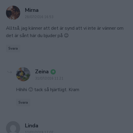
says:
Mirna
28/07/2016 16:53
Alltså, jag känner att det är synd att vi inte är vänner om
det är sånt här du bjuder på 😉
Svara
says:
Zeina
31/07/2016 11:21
Hihihi 🙂 tack så hjärtligt. Kram
Svara
says:
Linda
11/01/2019 17:07