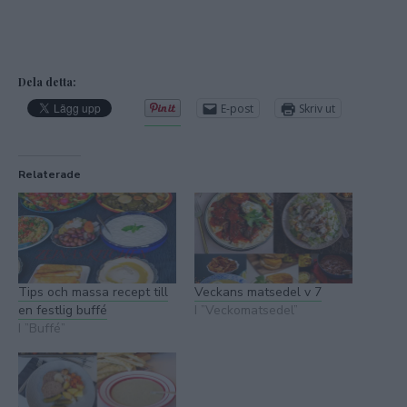
Dela detta:
E-post
Skriv ut
Relaterade
Tips och massa recept till
Veckans matsedel v 7
en festlig buffé
I ”Veckomatsedel”
I ”Buffé”