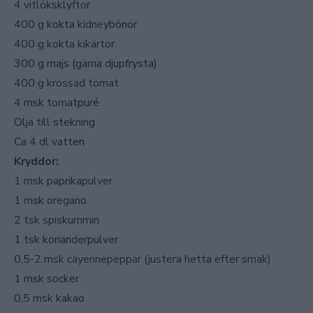
4 vitlöksklyftor
400 g kokta kidneybönor
400 g kokta kikärtor
300 g majs (gärna djupfrysta)
400 g krossad tomat
4 msk tomatpuré
Olja till stekning
Ca 4 dl vatten
Kryddor:
1 msk paprikapulver
1 msk oregano
2 tsk spiskummin
1 tsk korianderpulver
0,5-2 msk cayennepeppar (justera hetta efter smak)
1 msk socker
0,5 msk kakao