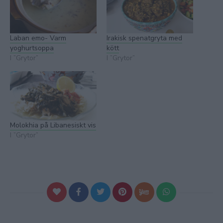
Laban emo- Varm
Irakisk spenatgryta med
yoghurtsoppa
kött
I ”Grytor”
I ”Grytor”
Molokhia på Libanesiskt vis
I ”Grytor”