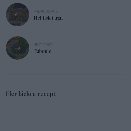
Inläggsnavigering
PREVIOUS POST
Hel fisk i ugn
NEXT POST
Taboule
Fler läckra recept