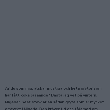
Är du som mig, älskar mustiga och heta grytor som
har fått koka läääänge? Bästa jag vet på vintern.
Nigerian beef stew är en sådan gryta som är mycket
omtyckt i Nigeria. Den kräver tid och tålamod om