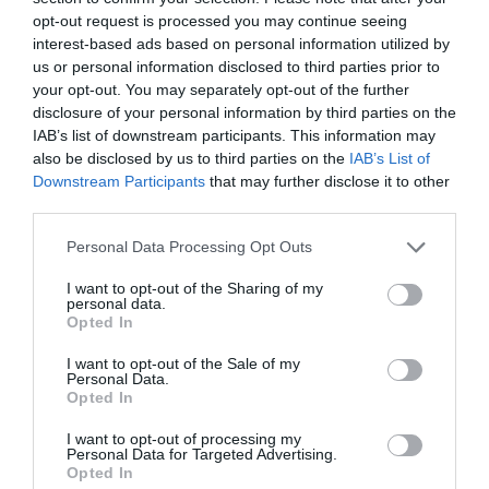
riven ingefära och mixa några varv till. Hetta upp lite olja i
opt-out request is processed you may continue seeing
en gryta med höga kanter. Reducera tomatsåsen och låt
interest-based ads based on personal information utilized by
us or personal information disclosed to third parties prior to
puttra på medelvärme utan grytlock. Låt det mesta av
your opt-out. You may separately opt-out of the further
vätskan koka bort tills du har en tjock tomatsås, det tar
disclosure of your personal information by third parties on the
ca 30-45 min. Rör om med jämna mellanrum.
IAB’s list of downstream participants. This information may
also be disclosed by us to third parties on the
IAB’s List of
Downstream Participants
that may further disclose it to other
Hacka köttet i bitar och stek i olja tills köttet får en
third parties.
ordentlig stekyta. Hacka 1 rödlök i tärningar. Stek lök tills
Personal Data Processing Opt Outs
den får färg. Tillsätt tomatpuré, curry, timjan och stek lite
till. Vänd i den reducerade tomatsåsen och köttet. Ha i
I want to opt-out of the Sharing of my
personal data.
lagerblad, buljong, vatten, smaka av med salt och peppar.
Opted In
Låt grytan koka under lock tills köttet är färdiglagat, ca 1-
I want to opt-out of the Sale of my
1,5 h. Om grytan känns för tjock kan du späda ut den med
Personal Data.
Opted In
lite vatten. Om den känns för vattning kan du låta den
koka utan lock. Servera med ris och eventuellt friterad
I want to opt-out of processing my
Personal Data for Targeted Advertising.
matbanan.
Opted In