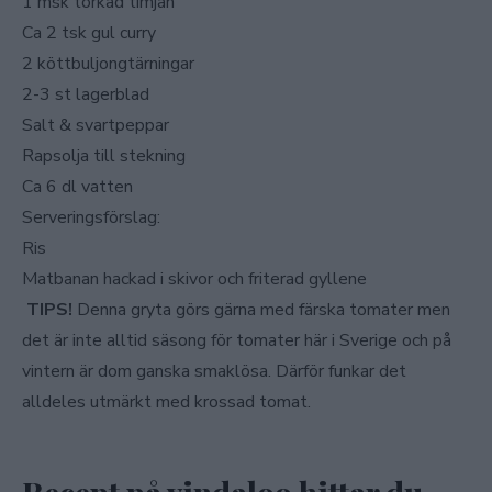
1 msk torkad timjan
Ca 2 tsk gul curry
2 köttbuljongtärningar
2-3 st lagerblad
Salt & svartpeppar
Rapsolja till stekning
Ca 6 dl vatten
Serveringsförslag:
Ris
Matbanan hackad i skivor och friterad gyllene
TIPS!
Denna gryta görs gärna med färska tomater men
det är inte alltid säsong för tomater här i Sverige och på
vintern är dom ganska smaklösa. Därför funkar det
alldeles utmärkt med krossad tomat.