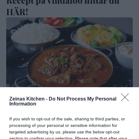
Recept på vindaloo hittar du
HÄR!
Zeinas Kitchen -
Do Not Process My Personal
Information
Gör såhär:
If you wish to opt-out of the sale, sharing to third parties, or
Hacka tomat, paprika, 2 lök (spara 1 lök till senare), chili
processing of your personal or sensitive information for
targeted advertising by us, please use the below opt-out
grovt. Lägg i en mixer med vitlök och mixa fint. Tillsätt
section to confirm your selection. Please note that after your