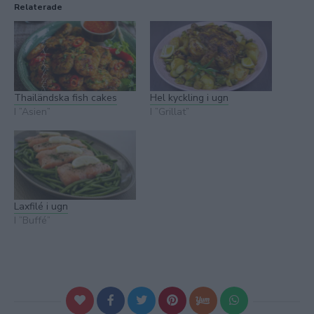
Relaterade
Thailändska fish cakes
Hel kyckling i ugn
I ”Asien”
I ”Grillat”
Laxfilé i ugn
I ”Buffé”