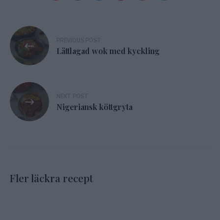
Inläggsnavigering
PREVIOUS POST
Lättlagad wok med kyckling
NEXT POST
Nigeriansk köttgryta
Fler läckra recept