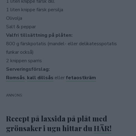
1 liten knippe färsk dill
1 liten knippe färsk persilja
Olivolja
Salt & peppar
Valfri tillsättning på plåten:
800 g färskpotatis (mandel- eller delikatesspotatis
funkar också)
2 knippen sparris
Serveringsförslag:
Romsås
,
kall dillsås
eller
fetaostkräm
Recept på laxsida på plåt med
grönsaker i ugn hittar du
HÄR!