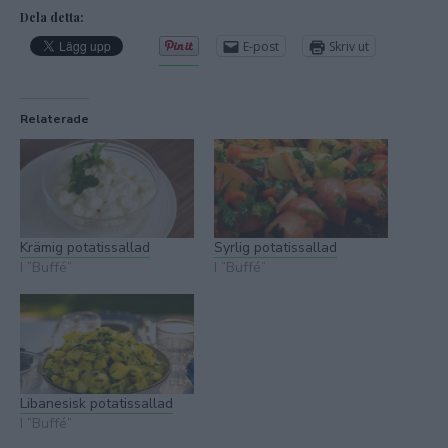
Dela detta:
E-post
Skriv ut
Relaterade
Krämig potatissallad
Syrlig potatissallad
I ”Buffé”
I ”Buffé”
Libanesisk potatissallad
I ”Buffé”