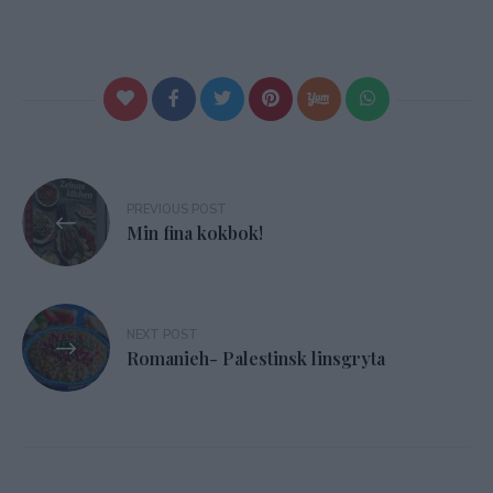
Inläggsnavigering
PREVIOUS POST
Min fina kokbok!
NEXT POST
Romanieh- Palestinsk linsgryta