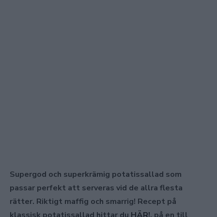
Supergod och superkrämig potatissallad som
passar perfekt att serveras vid de allra flesta
rätter. Riktigt maffig och smarrig! Recept på
klassisk potatissallad hittar du
HÄR!
, på en till