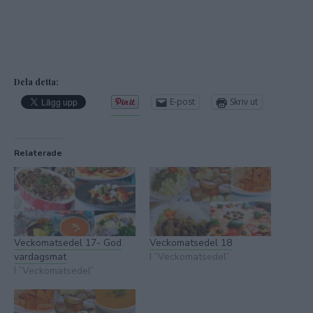
Dela detta:
E-post
Skriv ut
Relaterade
Veckomatsedel 17- God
Veckomatsedel 18
vardagsmat
I ”Veckomatsedel”
I ”Veckomatsedel”