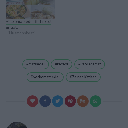
Veckomatsedel 8- Enkelt
är gott
I ”Husmanskost”
matsedel
recept
vardagsmat
Veckomatsedel
Zeinas Kitchen
Inläggsnavigering