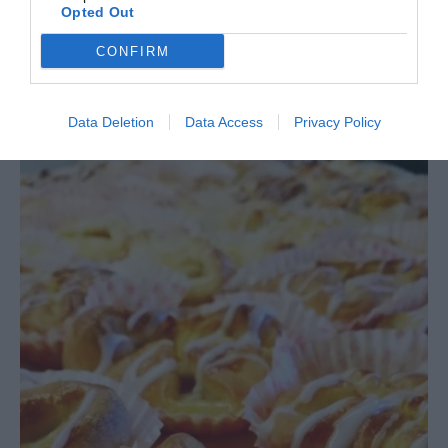
Opted Out
Rimbobullar
är så gott, passa på att baka några till
CONFIRM
helgen.
Data Deletion
Data Access
Privacy Policy