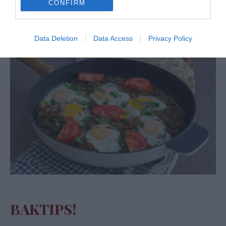
CONFIRM
Fredag-
Irakisk makhlama
Vegetarisk alternativ-
Grekiska tomatbiffar
Data Deletion
Data Access
Privacy Policy
BAKTIPS!