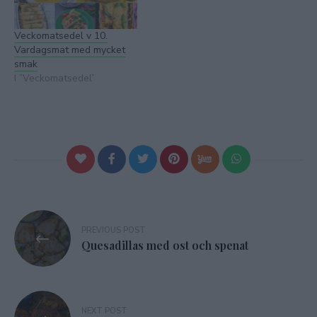
Veckomatsedel v 10.
Vardagsmat med mycket
smak
I ”Veckomatsedel”
Inläggsnavigering
PREVIOUS POST
Quesadillas med ost och spenat
NEXT POST