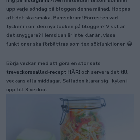
mig på
Instagram!
Även matsedlarna som kommer
upp varje söndag på bloggen denna månad. Hoppas
att det ska smaka. Bamsekram!
Förresten vad
tycker ni om den nya looken på bloggen? Visst är
det snyggare? Hemsidan är inte klar än, vissa
funktioner ska förbättras som tex sökfunktionen 😀
Börja veckan med att göra en stor sats
treveckorssallad-recept HÄR!
och servera det till
veckans alla middagar. Salladen klarar sig i kylen i
upp till 3 veckor.