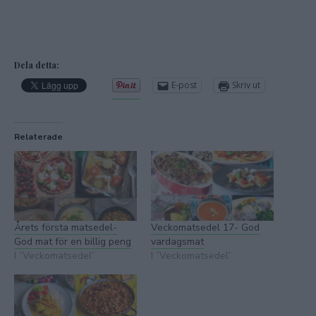
Dela detta:
E-post
Skriv ut
Relaterade
Årets första matsedel-
Veckomatsedel 17- God
God mat för en billig peng
vardagsmat
I ”Veckomatsedel”
I ”Veckomatsedel”