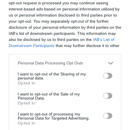
opt-out request is processed you may continue seeing
interest-based ads based on personal information utilized by
us or personal information disclosed to third parties prior to
your opt-out. You may separately opt-out of the further
disclosure of your personal information by third parties on the
IAB’s list of downstream participants. This information may
also be disclosed by us to third parties on the
IAB’s List of
Downstream Participants
that may further disclose it to other
third parties.
Personal Data Processing Opt Outs
I want to opt-out of the Sharing of my
personal data.
Opted In
I want to opt-out of the Sale of my
Personal Data.
Opted In
Fredag-
Köttfärspirog i långpanna
– om det finns
någon krydda i ingredienslistan som du saknar så går
I want to opt-out of processing my
Personal Data for Targeted Advertising.
det bra att skippa det. Tex sojan går bra att
Opted In
utesluta, chilisås kan du ersätta med
ketchup