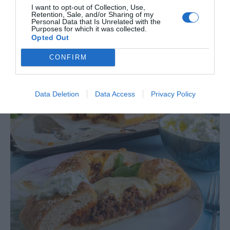
I want to opt-out of Collection, Use,
eller tomatpuré.
Retention, Sale, and/or Sharing of my
Personal Data that Is Unrelated with the
Vegetarisk alternativ-
Pupusas med svarta bönor
Purposes for which it was collected.
Opted Out
CONFIRM
Data Deletion
Data Access
Privacy Policy