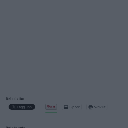
Dela detta:
E-post
Skriv ut
Relaterade