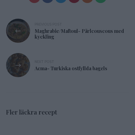
Inläggsnavigering
PREVIOUS POST
Maghrabie/Maftoul- Pärlcouscous med
kyckling
NEXT POST
Acma- Turkiska ostfyllda bagels
Fler läckra recept