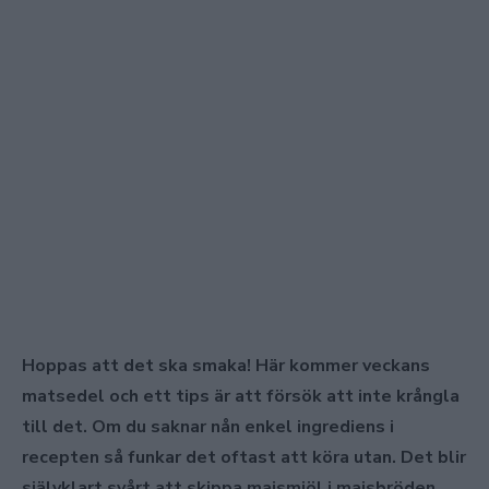
Hoppas att det ska smaka! Här kommer veckans
matsedel och ett tips är att försök att inte krångla
till det. Om du saknar nån enkel ingrediens i
recepten så funkar det oftast att köra utan. Det blir
självklart svårt att skippa majsmjöl i majsbröden